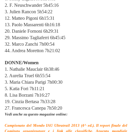
2. F. Neuschwander 5h45:16
3. Julien Rancon 5h54:22
12. Matteo Pigoni 6h15:31
13. Paolo Massarenti 6h16:18
20. Daniele Fornoni 6h29:31
29. Massimo Tagliaferri 6h45:45
32. Marco Zanchi 7h00:54
44. Andrea Moretton 7h21:02
DONNE/Women
1. Nathalie Mauclair 6h38:46
2. Aurelia Truel 6h55:54
3. Maria Chiara Parigi 7h00:30
5. Katia Fori 7h11:21
8. Lisa Borzani 7h16:27
19. Cinzia Bertasa 7h33:28
27. Francesca Canepa 7h50:20
Vedi anche su questo magazine online:
Campionato del Mondo IAU Ultratrail 2013 (4^ ed.). Il report finale del
Comitato organizzatore e i link alle classifiche. Argento mondiale