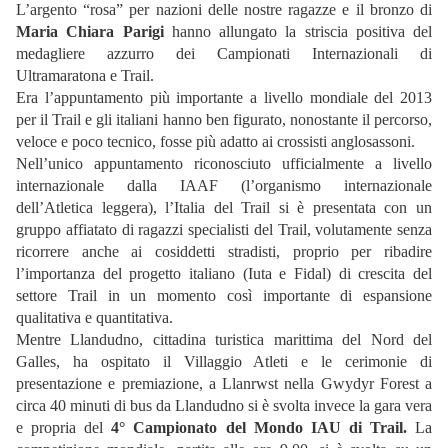
L’argento “rosa” per nazioni delle nostre ragazze e il bronzo di
Maria Chiara Parigi
hanno allungato la striscia positiva del
medagliere azzurro dei Campionati Internazionali di
Ultramaratona e Trail.
Era l’appuntamento più importante a livello mondiale del 2013
per il Trail e gli italiani hanno ben figurato, nonostante il percorso,
veloce e poco tecnico, fosse più adatto ai crossisti anglosassoni.
Nell’unico appuntamento riconosciuto ufficialmente a livello
internazionale dalla IAAF (l’organismo internazionale
dell’Atletica leggera), l’Italia del Trail si è presentata con un
gruppo affiatato di ragazzi specialisti del Trail, volutamente senza
ricorrere anche ai cosiddetti stradisti, proprio per ribadire
l’importanza del progetto italiano (Iuta e Fidal) di crescita del
settore Trail in un momento così importante di espansione
qualitativa e quantitativa.
Mentre Llandudno, cittadina turistica marittima del Nord del
Galles, ha ospitato il Villaggio Atleti e le cerimonie di
presentazione e premiazione, a Llanrwst nella Gwydyr Forest a
circa 40 minuti di bus da Llandudno si è svolta invece la gara vera
e propria del
4° Campionato del Mondo IAU di Trail
.
La