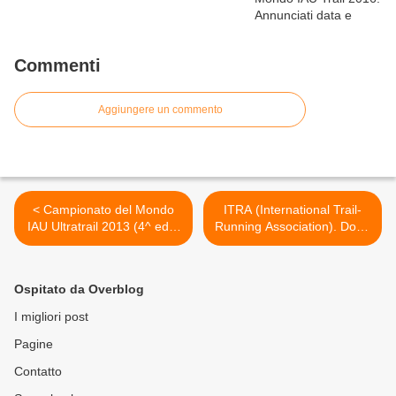
Commenti
Aggiungere un commento
< Campionato del Mondo
ITRA (International Trail-
IAU Ultratrail 2013 (4^ ed.).
Running Association). Dopo
Il report finale del Comitato
la 1^ conferenza ITRA
organizzatore e i link alle
svoltasi nel settembre 2012,
classifiche. Argento
ecco i risultati proposti da
Ospitato da Overblog
mondiale femminile a
cinque gruppi di lavoro sui
squadre per l'Italia
temi del Trail-Running >
I migliori post
Pagine
Contatto