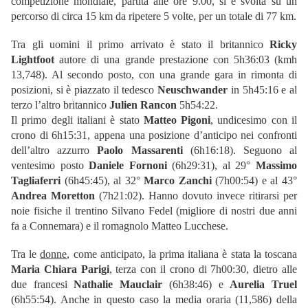
competizione mondiale, partita alle ore 9.00, si è svolta su un
percorso di circa 15 km da ripetere 5 volte, per un totale di 77 km.
Tra gli uomini il primo arrivato è stato il britannico
Ricky
Lightfoot
autore di una grande prestazione con 5h36:03 (kmh
13,748). Al secondo posto, con una grande gara in rimonta di
posizioni, si è piazzato il tedesco
Neuschwander
in 5h45:16 e al
terzo l’altro britannico
Julien Rancon
5h54:22.
Il primo degli italiani è stato
Matteo Pigoni
, undicesimo con il
crono di 6h15:31, appena una posizione d’anticipo nei confronti
dell’altro azzurro
Paolo Massarenti
(6h16:18). Seguono al
ventesimo posto
Daniele Fornoni
(6h29:31), al 29°
Massimo
Tagliaferri
(6h45:45), al 32°
Marco Zanchi
(7h00:54) e al 43°
Andrea Moretton
(7h21:02). Hanno dovuto invece ritirarsi per
noie fisiche il trentino Silvano Fedel (migliore di nostri due anni
fa a Connemara) e il romagnolo Matteo Lucchese.
Tra le
donne
, come anticipato, la prima italiana è stata la toscana
Maria Chiara Parigi
, terza con il crono di 7h00:30, dietro alle
due francesi
Nathalie Mauclair
(6h38:46) e
Aurelia Truel
(6h55:54). Anche in questo caso la media oraria (11,586) della