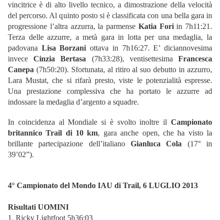
vincitrice è di alto livello tecnico, a dimostrazione della velocità
del percorso. Al quinto posto si è classificata con una bella gara in
progressione l’altra azzurra, la parmense
Katia Fori
in 7h11:21.
Terza delle azzurre, a metà gara in lotta per una medaglia, la
padovana
Lisa Borzani
ottava in 7h16:27. E’ diciannovesima
invece
Cinzia Bertasa
(7h33:28), ventisettesima
Francesca
Canepa
(7h50:20). Sfortunata, al ritiro al suo debutto in azzurro,
Lara Mustat, che si rifarà presto, viste le potenzialità espresse.
Una prestazione complessiva che ha portato le azzurre ad
indossare la medaglia d’argento a squadre.
In coincidenza al Mondiale si è svolto inoltre il
Campionato
britannico Trail di 10 km
, gara anche open, che ha visto la
brillante partecipazione dell’italiano
Gianluca Cola
(17° in
39’02”).
4° Campionato del Mondo IAU di Trail, 6 LUGLIO 2013
Risultati
UOMINI
1. Ricky Lightfoot 5h36:03