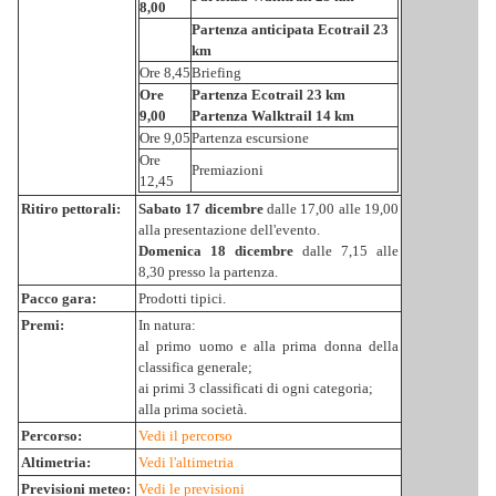
8,00
Partenza anticipata Ecotrail 23
km
Ore 8,45
Briefing
Ore
Partenza
Ecotrail 23 km
9,00
Partenza Walktrail 14 km
Ore 9,05
Partenza escursione
Ore
Premiazioni
12,45
Ritiro pettorali:
Sabato 17 dicembre
dalle 17,00 alle 19,00
alla presentazione dell'evento.
Domenica 18 dicembre
dalle 7,15 alle
8,30 presso la partenza.
Pacco gara:
Prodotti tipici.
Premi:
In natura:
al primo uomo e alla prima donna della
classifica generale;
ai primi 3 classificati di ogni categoria;
alla prima società.
Percorso:
Vedi il percorso
Altimetria:
Vedi l'altimetria
Previsioni meteo:
Vedi le previsioni