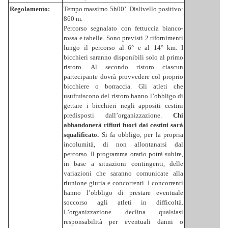
Regolamento:
Tempo massimo 5h00’. Dislivello positivo:
860 m.
Percorso segnalato con fettuccia bianco-
rossa e tabelle. Sono previsti 2 rifornimenti
lungo il percorso al 6° e al 14° km. I
bicchieri saranno disponibili solo al primo
ristoro. Al secondo ristoro ciascun
partecipante dovrà provvedere col proprio
bicchiere o borraccia. Gli atleti che
usufruiscono del ristoro hanno l’obbligo di
gettare i bicchieri negli appositi cestini
predisposti dall’organizzazione.
Chi
abbandonerà rifiuti fuori dai cestini sarà
squalificato.
Si fa obbligo, per la propria
incolumità, di non allontanarsi dal
percorso. Il programma orario potrà subire,
in base a situazioni contingenti, delle
variazioni che saranno comunicate alla
riunione giuria e concorrenti. I concorrenti
hanno l’obbligo di prestare eventuale
soccorso agli atleti in difficoltà.
L’organizzazione declina qualsiasi
responsabilità per eventuali danni o