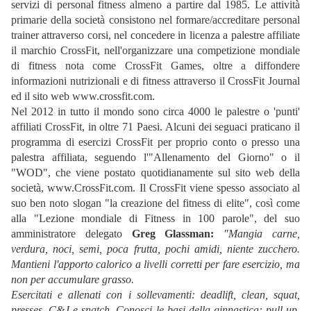
servizi di personal fitness almeno a partire dal 1985. Le attività
primarie della società consistono nel formare/accreditare personal
trainer attraverso corsi, nel concedere in licenza a palestre affiliate
il marchio CrossFit, nell'organizzare una competizione mondiale
di fitness nota come CrossFit Games, oltre a diffondere
informazioni nutrizionali e di fitness attraverso il CrossFit Journal
ed il sito web www.crossfit.com.
Nel 2012 in tutto il mondo sono circa 4000 le palestre o 'punti'
affiliati CrossFit, in oltre 71 Paesi. Alcuni dei seguaci praticano il
programma di esercizi CrossFit per proprio conto o presso una
palestra affiliata, seguendo l'"Allenamento del Giorno" o il
"WOD", che viene postato quotidianamente sul sito web della
società, www.CrossFit.com. Il CrossFit viene spesso associato al
suo ben noto slogan "la creazione del fitness di elite", così come
alla "Lezione mondiale di Fitness in 100 parole", del suo
amministratore delegato
Greg Glassman:
"Mangia carne,
verdura, noci, semi, poca frutta, pochi amidi, niente zucchero.
Mantieni l'apporto calorico a livelli corretti per fare esercizio, ma
non per accumulare grasso.
Esercitati e allenati con i sollevamenti: deadlift, clean, squat,
presses, C&J e snatch. Conosci le basi della ginnastica: pull-up,