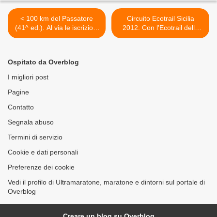
< 100 km del Passatore
Circuito Ecotrail Sicilia
(41^ ed.). Al via le iscrizioni
2012. Con l'Ecotrail della
alla Cento del Passatore
Ficuzza (23 dicembre 2012)
n°41. Pubblicato il bando
si conclude, con la sua 12^
per il concorso per il miglior
tappa, la carovana del Trail
Ospitato da Overblog
bozzetto della medaglia
siciliano 2012 >
2013
I migliori post
Pagine
Contatto
Segnala abuso
Termini di servizio
Cookie e dati personali
Preferenze dei cookie
Vedi il profilo di Ultramaratone, maratone e dintorni sul portale di
Overblog
Creare un blog su Overblog