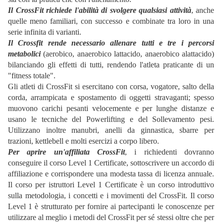
Il CrossFit richiede l'abilità di svolgere qualsiasi attività
, anche
quelle meno familiari, con successo e combinate tra loro in una
serie infinita di varianti.
Il Crossfit rende necessario allenare tutti e tre i percorsi
metabolici
(aerobico, anaerobico lattacido, anaerobico alattacido)
bilanciando gli effetti di tutti, rendendo l'atleta praticante di un
"fitness totale".
Gli atleti di CrossFit si esercitano con corsa, vogatore, salto della
corda, arrampicata e spostamento di oggetti stravaganti; spesso
muovono carichi pesanti velocemente e per lunghe distanze e
usano le tecniche del Powerlifting e del Sollevamento pesi.
Utilizzano inoltre manubri, anelli da ginnastica, sbarre per
trazioni, kettlebell e molti esercizi a corpo libero.
Per aprire un'affiliata CrossFit
, i richiedenti dovranno
conseguire il corso Level 1 Certificate, sottoscrivere un accordo di
affiliazione e corrispondere una modesta tassa di licenza annuale.
Il corso per istruttori Level 1 Certificate è un corso introduttivo
sulla metodologia, i concetti e i movimenti del CrossFit. Il corso
Level 1 è strutturato per fornire ai partecipanti le conoscenze per
utilizzare al meglio i metodi del CrossFit per sé stessi oltre che per