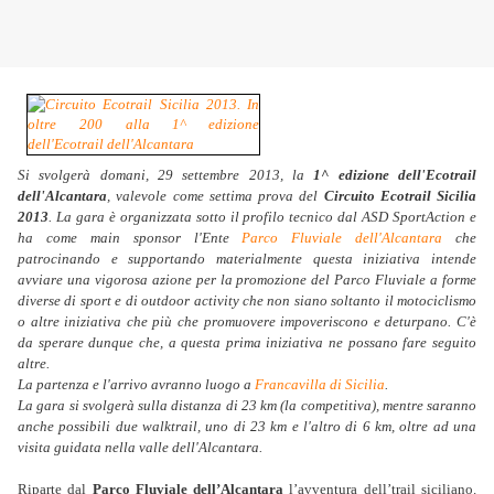
Si svolgerà domani, 29 settembre 2013, la
1^ edizione dell'Ecotrail
dell'Alcantara
, valevole come settima prova del
Circuito Ecotrail Sicilia
2013
. La gara è organizzata sotto il profilo tecnico dal ASD SportAction e
ha come main sponsor l'Ente
Parco Fluviale dell'Alcantara
che
patrocinando e supportando materialmente questa iniziativa intende
avviare una vigorosa azione per la promozione del Parco Fluviale a forme
diverse di sport e di outdoor activity che non siano soltanto il motociclismo
o altre iniziativa che più che promuovere impoveriscono e deturpano. C'è
da sperare dunque che, a questa prima iniziativa ne possano fare seguito
altre.
La partenza e l'arrivo avranno luogo a
Francavilla di Sicilia
.
La gara si svolgerà sulla distanza di 23 km (la competitiva), mentre saranno
anche possibili due walktrail, uno di 23 km e l'altro di 6 km, oltre ad una
visita guidata nella valle dell'Alcantara.
Riparte dal
Parco Fluviale dell’Alcantara
l’avventura dell’trail siciliano.