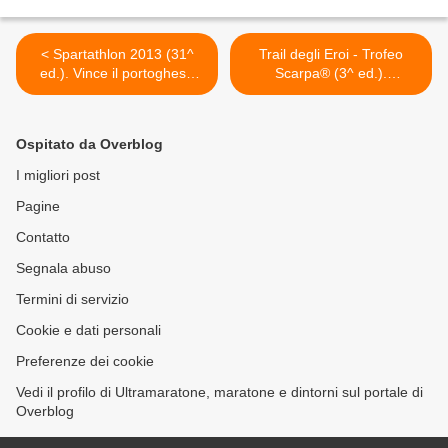
< Spartathlon 2013 (31^
Trail degli Eroi - Trofeo
ed.). Vince il portoghese
Scarpa® (3^ ed.).
Joao Oliveira. Ivan Cudin
Domenica all'alba si parte >
terzo
Ospitato da Overblog
I migliori post
Pagine
Contatto
Segnala abuso
Termini di servizio
Cookie e dati personali
Preferenze dei cookie
Vedi il profilo di Ultramaratone, maratone e dintorni sul portale di
Overblog