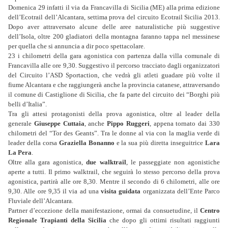
Domenica 29 infatti il via da Francavilla di Sicilia (ME) alla prima edizione
dell’Ecotrail dell’Alcantara, settima prova del circuito Ecotrail Sicilia 2013.
Dopo aver attraversato alcune delle aree naturalistiche più suggestive
dell’Isola, oltre 200 gladiatori della montagna faranno tappa nel messinese
per quella che si annuncia a dir poco spettacolare.
23 i chilometri della gara agonistica con partenza dalla villa comunale di
Francavilla alle ore 9,30. Suggestivo il percorso tracciato dagli organizzatori
del Circuito l’ASD Sportaction, che vedrà gli atleti guadare più volte il
fiume Alcantara e che raggiungerà anche la provincia catanese, attraversando
il comune di Castiglione di Sicilia, che fa parte del circuito dei “Borghi più
belli d’Italia”.
Tra gli attesi protagonisti della prova agonistica, oltre al leader della
generale
Giuseppe Cuttaia
, anche
Pippo Ruggeri
, appena tornato dai 330
chilometri del “Tor des Geants”. Tra le donne al via con la maglia verde di
leader della corsa
Graziella Bonanno
e la sua più diretta inseguitrice
Lara
La Pera
.
Oltre alla gara agonistica,
due walktrail
, le passeggiate non agonistiche
aperte a tutti. Il primo walktrail, che seguirà lo stesso percorso della prova
agonistica, partirà alle ore 8,30. Mentre il secondo di 6 chilometri, alle ore
9,30. Alle ore 9,35 il via ad una
visita guidata
organizzata dell’Ente Parco
Fluviale dell’Alcantara.
Partner d’eccezione della manifestazione, ormai da consuetudine, il
Centro
Regionale Trapianti della Sicilia
che dopo gli ottimi risultati raggiunti