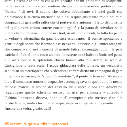
altro; i fischi e le urla di chi si era accorto che un gruppetto di scalpitanti
trailer aveva imboccato il sentiero sbagliato che li avrebbe portati in una
“foresta “ di rovi; il sudore che colava abbondante e i miei graffi che
bruciavano; il silenzio interrotto solo dal respiro ansimante mio e dei miei
compagni di gara nella salita che ci portava alle antenne; il letto del torrente
nel quale avrei voluto correre con più agilità e la paura di scivolare sulle
pietre che mi frenava… poiché nei trail, in alcuni momenti, la lotta tra paura
di volare e adrenalina da gara diventa estenuante; il sorriso spontaneo e
gentile degli scout che facevano assistenza sul percorso e gli amici fotografi
che comparivano nei momenti di grande fatica, incoraggiandoci; le pale
cariche di fichi d’india rosso arancio; le casette con i balconi fioriti nel paese
di Castiglione e la splendida chiesa bianca alla mia destra, le scale di
Castiglione… tante scale; l’acqua ghiacciata delle fontane; un vecchietto
seduto su un marciapiede che vedendomi correre dietro un compagno di gara
mi grida a squarciagola “
Pigghilu pigghilu!
”; il ponte di ferro sull’Alcantara
blu e il sommesso rumore d’acqua che accompagnava in quel punto la nostra
faticosa marcia; le rovine del castello sulla rocca e noi che dovevamo
raggiungere quello scheletro sospeso in aria, per affrontare - volando -
l’ultima liberatoria discesa, dopo quell’arrampicata che metteva fine alle
nostre fatiche; undici bicchieri d’acqua, dopo aver tagliato il traguardo.
Ancora una volta, grazie, trail!
#Racconti di gara e tributi personali