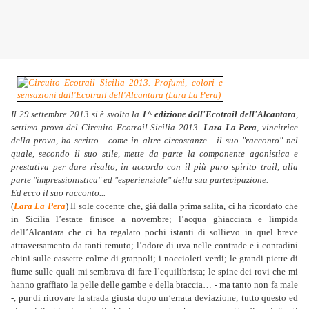
Il 29 settembre 2013 si è svolta la
1^ edizione dell'Ecotrail dell'Alcantara
,
settima prova del Circuito Ecotrail Sicilia 2013.
Lara La Pera
, vincitrice
della prova, ha scritto - come in altre circostanze - il suo "racconto" nel
quale, secondo il suo stile, mette da parte la componente agonistica e
prestativa per dare risalto, in accordo con il più puro spirito trail, alla
parte "impressionistica" ed "esperienziale" della sua partecipazione.
Ed ecco il suo racconto...
(
Lara La Pera
) Il sole cocente che, già dalla prima salita, ci ha ricordato che
in Sicilia l’estate finisce a novembre; l’acqua ghiacciata e limpida
dell’Alcantara che ci ha regalato pochi istanti di sollievo in quel breve
attraversamento da tanti temuto; l’odore di uva nelle contrade e i contadini
chini sulle cassette colme di grappoli; i noccioleti verdi; le grandi pietre di
fiume sulle quali mi sembrava di fare l’equilibrista; le spine dei rovi che mi
hanno graffiato la pelle delle gambe e della braccia… - ma tanto non fa male
-, pur di ritrovare la strada giusta dopo un’errata deviazione; tutto questo ed