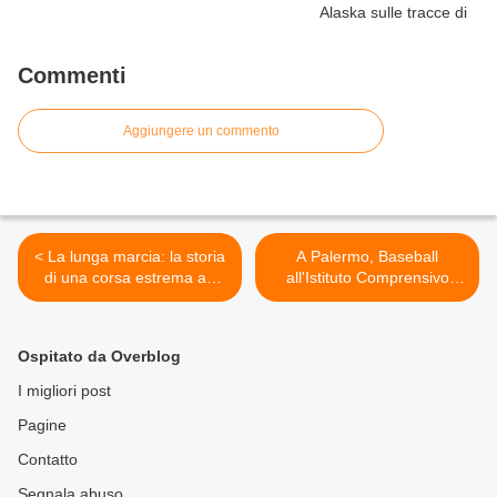
Commenti
Aggiungere un commento
< La lunga marcia: la storia
A Palermo, Baseball
di una corsa estrema ad
all'Istituto Comprensivo
"eliminazione"
Leonardo Sciascia, grazie
ad un protocollo d'intesa >
Ospitato da Overblog
I migliori post
Pagine
Contatto
Segnala abuso