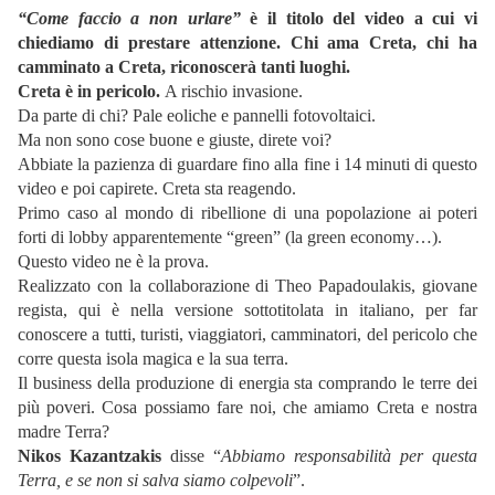
“Come faccio a non urlare”
è il titolo del video a cui vi
chiediamo di prestare attenzione. Chi ama Creta, chi ha
camminato a Creta, riconoscerà tanti luoghi.
Creta è in pericolo.
A rischio invasione.
Da parte di chi? Pale eoliche e pannelli fotovoltaici.
Ma non sono cose buone e giuste, direte voi?
Abbiate la pazienza di guardare fino alla fine i 14 minuti di questo
video e poi capirete. Creta sta reagendo.
Primo caso al mondo di ribellione di una popolazione ai poteri
forti di lobby apparentemente “green” (la green economy…).
Questo video ne è la prova.
Realizzato con la collaborazione di Theo Papadoulakis, giovane
regista, qui è nella versione sottotitolata in italiano, per far
conoscere a tutti, turisti, viaggiatori, camminatori, del pericolo che
corre questa isola magica e la sua terra.
Il business della produzione di energia sta comprando le terre dei
più poveri. Cosa possiamo fare noi, che amiamo Creta e nostra
madre Terra?
Nikos Kazantzakis
disse “
Abbiamo responsabilità per questa
Terra, e se non si salva siamo colpevoli
”.