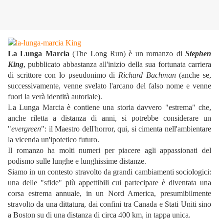
La Lunga Marcia
(The Long Run) è un romanzo di
Stephen
King
, pubblicato abbastanza all'inizio della sua fortunata carriera
di scrittore con lo pseudonimo di
Richard Bachman
(anche se,
successivamente, venne svelato l'arcano del falso nome e venne
fuori la verà identità autoriale).
La Lunga Marcia è contiene una storia davvero "estrema" che,
anche riletta a distanza di anni, si potrebbe considerare un
"
evergreen
": il Maestro dell'horror, qui, si cimenta nell'ambientare
la vicenda un'ipotetico futuro.
Il romanzo ha molti numeri per piacere agli appassionati del
podismo sulle lunghe e lunghissime distanze.
Siamo in un contesto stravolto da grandi cambiamenti sociologici:
una delle "sfide" più appettibili cui partecipare è diventata una
corsa estrema annuale, in un Nord America, presumibilmente
stravolto da una dittatura, dai confini tra Canada e Stati Uniti sino
a Boston su di una distanza di circa 400 km, in tappa unica.