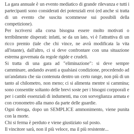
La gara annuale è un evento mediatico di grande rilevanza e tutti i
partecipanti sono considerati dei potenziali eroi (ed anche si tratta
di un evento che suscita scommesse sui possibili della
competizione).
Per iscriversi alla corsa bisogna essere molto motivati o
terribilmente disperati: infatti, se da un lato, vi è l'attrattiva di un
ricco premio (tale che chi vince, ne avrà modificata la vita
all'istante), dall'altro, ci si deve confrontare con una situazione
estrema governata da regole rigide e crudeli.
Si tratta di una gara ad "eliminazione": si deve sempre
camminare, andando avanti a qualsiasi condizione, procedendo ad
un'andatura che sia contenuta dentro un certo range, non più di un
tanto al chilometro, non meno; ci si alimenta mentre si cammina;
sono consentite soltanto delle brevi soste per i bisogni corpporali e
per i cambi essenziali di indumenti, ma con sorveglianza armata e
con cronometro alla mano da parte delle guardie.
Ogni deroga, dopo un SEMPLICE ammonimento, viene punita
con la morte.
Chi si ferma è perduto e viene giustiziato sul posto.
Il vincitore sarà, non il più veloce, ma il più resistente...