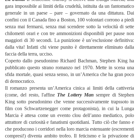
gara impossibile ai limiti della crudeltà, istituita da un fantomatico
generale in un paese – pare – governato da una dittatura. Dai
confini con il Canada fino a Boston, 100 volontari corrono a piedi
senza mai fermarsi, senza mai scendere sotto la velocità di sette
chilometri orari e con tre ammonizioni disponibili per pause non
maggiori di 30 secondi. La punizione è un’esclusione definitiva:
dalla vita! Infatti chi viene punito è direttamente eliminato dalla
faccia della terra, ucciso.
Coperto dallo pseudonimo Richard Bachman, Stephen King ha
pubblicato questo strano romanzo nel 1970. Mette in scena una
sfida mortale, quasi senza senso, in un’America che ha gran poco
di democratico.
Il romanzo presenta un’America cinica ai limiti della cattiveria
(come, del resto, l'affine
The Lottery Man
sempre di Stephen
King sotto pseudonimo che venne successivamente trapssoto in
film con Schwartzenegger come protagonista), in cui la Lunga
Marcia è attesa come un evento clou dell’anno mediatico, polo
attrattore di curiosità e fanatismi quotidiani. Tutto ciò che fanno e
che producono i corridori nella loro marcia estenuante (escrementi
compresi!) diventa ambito trofeo. Il feticismo e la privazione di