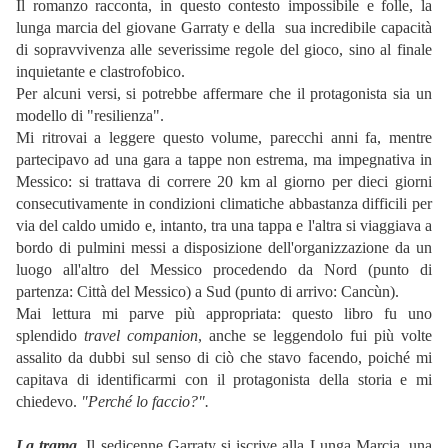
Il romanzo racconta, in questo contesto impossibile e folle, la
lunga marcia del giovane Garraty e della sua incredibile capacità
di sopravvivenza alle severissime regole del gioco, sino al finale
inquietante e clastrofobico.
Per alcuni versi, si potrebbe affermare che il protagonista sia un
modello di "resilienza".
Mi ritrovai a leggere questo volume, parecchi anni fa, mentre
partecipavo ad una gara a tappe non estrema, ma impegnativa in
Messico: si trattava di correre 20 km al giorno per dieci giorni
consecutivamente in condizioni climatiche abbastanza difficili per
via del caldo umido e, intanto, tra una tappa e l'altra si viaggiava a
bordo di pulmini messi a disposizione dell'organizzazione da un
luogo all'altro del Messico procedendo da Nord (punto di
partenza: Città del Messico) a Sud (punto di arrivo: Cancùn).
Mai lettura mi parve più appropriata: questo libro fu uno
splendido
travel companion
, anche se leggendolo fui più volte
assalito da dubbi sul senso di ciò che stavo facendo, poiché mi
capitava di identificarmi con il protagonista della storia e mi
chiedevo.
"Perché lo faccio?".
La trama.
I
l sedicenne Garraty si iscrive alla Lunga Marcia, una