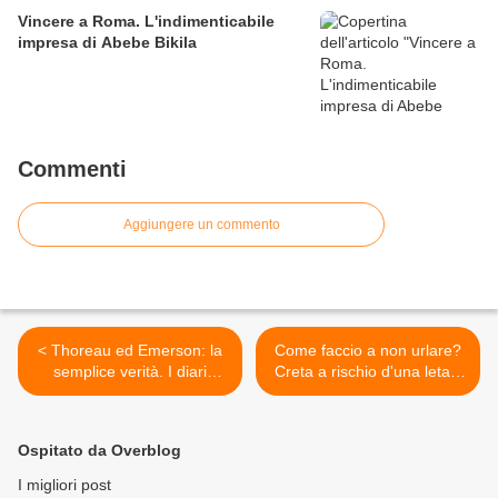
Vincere a Roma. L'indimenticabile
impresa di Abebe Bikila
Commenti
Aggiungere un commento
< Thoreau ed Emerson: la
Come faccio a non urlare?
semplice verità. I diari
Creta a rischio d'una letale
inediti di due autori che gli
invasione di generatori
amanti della natura
eolici e pannelli solari >
dovrebbero conoscere
Ospitato da Overblog
I migliori post