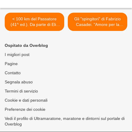
< 100 km del Passatore
Gli "spingitori" di Fabrizio
(41^ ed.). Da parte di Elio
Casadei. "Amore per la
Ferri: "Un grazie di cuore a
corsa e far divertire chi
tutti!"
vorrebbe correre, ma non
può!" >
Ospitato da Overblog
I migliori post
Pagine
Contatto
Segnala abuso
Termini di servizio
Cookie e dati personali
Preferenze dei cookie
Vedi il profilo di Ultramaratone, maratone e dintorni sul portale di
Overblog