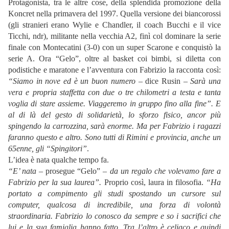
Protagonista, tra le altre cose, della splendida promozione della
Koncret nella primavera del 1997. Quella versione dei biancorossi
(gli stranieri erano Wylie e Chandler, il coach Bucchi e il vice
Ticchi, ndr), militante nella vecchia A2, finì col dominare la serie
finale con Montecatini (3-0) con un super Scarone e conquistò la
serie A. Ora “Gelo”, oltre al basket coi bimbi, si diletta con
podistiche e maratone e l’avventura con Fabrizio la racconta così:
“Siamo in nove ed è un buon numero
– dice Rusin –
Sarà una
vera e propria staffetta con due o tre chilometri a testa e tanta
voglia di stare assieme. Viaggeremo in gruppo fino alla fine”. E
al di là del gesto di solidarietà, lo sforzo fisico, ancor più
spingendo la carrozzina, sarà enorme. Ma per Fabrizio i ragazzi
faranno questo e altro. Sono tutti di Rimini e provincia, anche un
65enne, gli “Spingitori”
.
L’idea è nata qualche tempo fa.
“E’ nata
– prosegue “Gelo” –
da un regalo che volevamo fare a
Fabrizio per la sua laurea”.
Proprio così, laura in filosofia.
“Ha
portato a compimento gli studi spostando un cursore sul
computer, qualcosa di incredibile, una forza di volontà
straordinaria. Fabrizio lo conosco da sempre e so i sacrifici che
lui e la sua famiglia hanno fatto. Tra l’altro è celiaco e quindi