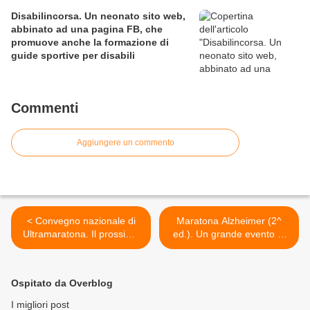
Disabilincorsa. Un neonato sito web,
abbinato ad una pagina FB, che
promuove anche la formazione di
guide sportive per disabili
Commenti
Aggiungere un commento
< Convegno nazionale di
Maratona Alzheimer (2^
Ultramaratona. Il prossimo
ed.). Un grande evento di
1° giugno, a Gualdo Tadino,
solidarietà - una 42,195 km
l'evento targato IUTA
- organizzato
culminerà con la
dall'Associazione Amici di
Ospitato da Overblog
presentazione ufficiale della
Casa Insieme >
Nazionale Ultratrail
I migliori post