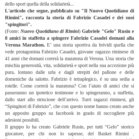
dello sport quella della solidarietà...
L'articolo che segue, pubblicato su "Il Nuovo Quotidiano di
Rimini", racconta la storia di Fabrizio Casadei e dei suoi
"spingitori".
(Fonte:
Nuovo Quotidiano di Rimini
)
Gabriele "Gelo" Rusin e
8 amici in staffetta a spingere Fabrizio Casadei domani alla
Verona Marathon.
E’ una storia sportiva da brividi quella che
vede protagonista Fabrizio Casadei, giovane ragazzo riminese di
41 anni che domani correrà la maratona di Verona. Una storia che
mischia generosità, vita, solidarietà e sport nella sua accezione più
pura, lontano dalle urla e dagli strepiti del pallone e delle
domeniche da salotto. Fabrizio è tetraplegico, è su una sedia a
rotelle. Come correrà la maratona? Con l’aiuto di amici che si
passeranno un ipotetico testimone e lo spingeranno, a staffetta,
dallo start allo striscione dell’arrivo. Turri ragazzi riminesi, gli
“Spingitori di Fabrizio”, che con questo nome hanno creato anche
un apposito gruppo su facebook in grado di raccogliere più
adesioni possibili.
Il gruppo lo ha creato Gabriele Rusin, per tutti “Gelo” storico
giocatore, per chi non lo sapesse, del Basket Rimini .