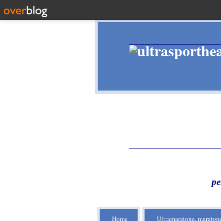
pe
Home
Ultramaratone, maratone