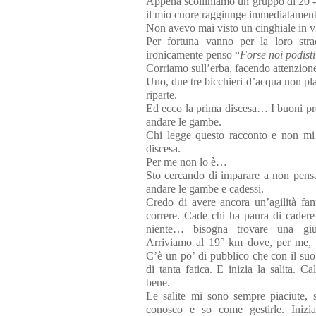
Appena scolliniamo un gruppo di 20 - o
il mio cuore raggiunge immediatament
Non avevo mai visto un cinghiale in vi
Per fortuna vanno per la loro str
ironicamente penso “
Forse noi podisti
Corriamo sull’erba, facendo attenzione
Uno, due tre bicchieri d’acqua non plac
riparte.
Ed ecco la prima discesa… I buoni pro
andare le gambe.
Chi legge questo racconto e non mi
discesa.
Per me non lo è…
Sto cercando di imparare a non pens
andare le gambe e
cadessi.
Credo di avere ancora un’agilità fa
correre. Cade chi ha paura di cader
niente… bisogna trovare una gi
Arriviamo al 19° km dove, per me, 
C’è un po’ di pubblico che con il suo
di tanta fatica. E inizia la salita. C
bene.
Le salite mi sono sempre piaciute, 
conosco e so come gestirle. Inizia