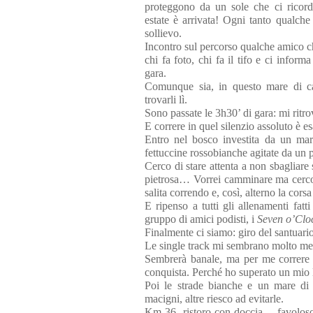
proteggono da un sole che ci ricord
estate è arrivata! Ogni tanto qualche
sollievo.
Incontro sul percorso qualche amico c
chi fa foto, chi fa il tifo e ci inform
gara.
Comunque sia, in questo mare di ca
trovarli lì.
Sono passate le 3h30’ di gara: mi ritro
E correre in quel silenzio assoluto è es
Entro nel bosco investita da un ma
fettuccine rossobianche agitate da un p
Cerco di stare attenta a non sbagliare 
pietrosa… Vorrei camminare ma cerco d
salita correndo e, così, alterno la co
E ripenso a tutti gli allenamenti fatt
gruppo di amici podisti, i
Seven o’Clo
Finalmente ci siamo: giro del santuario
Le single track mi sembrano molto men
Sembrerà banale, ma per me correre se
conquista. Perché ho superato un mio l
Poi le strade bianche e un mare di 
macigni, altre riesco ad evitarle.
Km 36, ristoro con doccia… favoloso