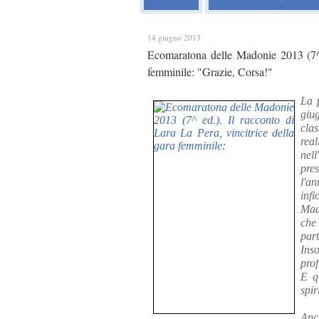
14 giugno 2013
Ecomaratona delle Madonie 2013 (7^ e
femminile: "Grazie, Corsa!"
La 
giu
cla
real
nel
pre
l'an
inf
Mado
che
part
Ins
prof
E q
spir
Anc