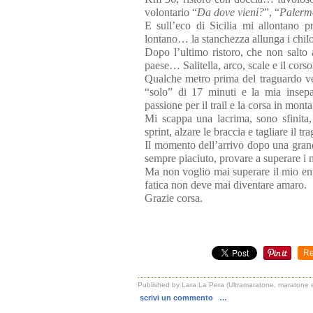
volontario “
Da dove vieni?
”, “
Palerm
E sull’eco di Sicilia mi allontano
lontano… la stanchezza allunga i chil
Dopo l’ultimo ristoro, che non salto
paese… Salitella, arco, scale e il corso
Qualche metro prima del traguardo v
“solo” di 17 minuti e la mia insepa
passione per il trail e la corsa in mon
Mi scappa una lacrima, sono sfinita,
sprint, alzare le braccia e tagliare il tr
Il momento dell’arrivo dopo una grande
sempre piaciuto, provare a superare i m
Ma non voglio mai superare il mio ent
fatica non deve mai diventare amaro.
Grazie corsa.
Re
Published by Lara La Pera (Ultramaratone, maratone e
scrivi un commento
…