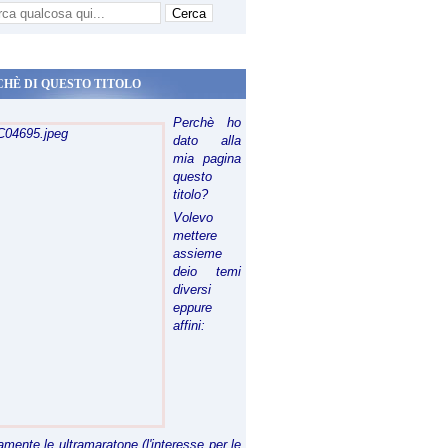
CHÈ DI QUESTO TITOLO
Perchè ho
dato alla
mia pagina
questo
titolo?
Volevo
mettere
assieme
deio temi
diversi
eppure
affini:
riamente le ultramaratone (l'interesse per le