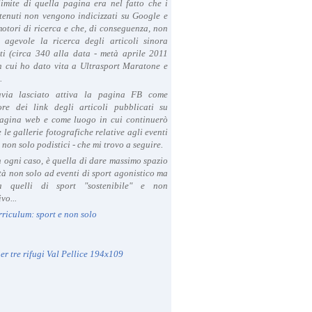
limite di quella pagina era nel fatto che i
tenuti non vengono indicizzati su Google e
 motori di ricerca e che, di conseguenza, non
a agevole la ricerca degli articoli sinora
ti (circa 340 alla data - metà aprile 2011
in cui ho dato vita a Ultrasport Maratone e
.
avia lasciato attiva la pagina FB come
ore dei link degli articoli pubblicati su
agina web e come luogo in cui continuerò
 le gallerie fotografiche relative agli eventi
- non solo podistici - che mi trovo a seguire.
in ogni caso, è quella di dare massimo spazio
ità non solo ad eventi di sport agonistico ma
 quelli di sport "sostenibile" e non
vo...
rriculum: sport e non solo