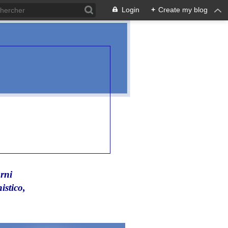
Login
+
Create my blog
rni
istico,