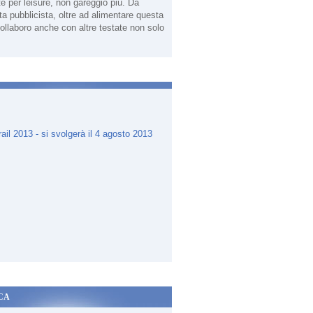
te per leisure, non gareggio più. Da
sta pubblicista, oltre ad alimentare questa
ollaboro anche con altre testate non solo
.
CA