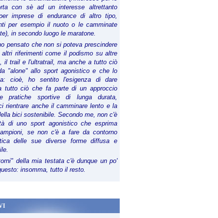
orta con sè ad un interesse altrettanto
per imprese di endurance di altro tipo,
anti per esempio il nuoto o le camminate
te), in secondo luogo le maratone.
ho pensato che non si poteva prescindere
 altri riferimenti come il podismo su altre
 il trail e l'ultratrail, ma anche a tutto ciò
a "alone" allo sport agonistico e che lo
ia: cioè, ho sentito l'esigenza di dare
a tutto ciò che fa parte di un approccio
le pratiche sportive di lunga durata,
i rientrare anche il camminare lento e la
della bici sostenibile. Secondo me, non c'è
lità di uno sport agonistico che esprima
campioni, se non c'è a fare da contorno
tica delle sue diverse forme diffusa e
ile.
torni" della mia testata c'è dunque un po'
 questo: insomma, tutto il resto.
VI