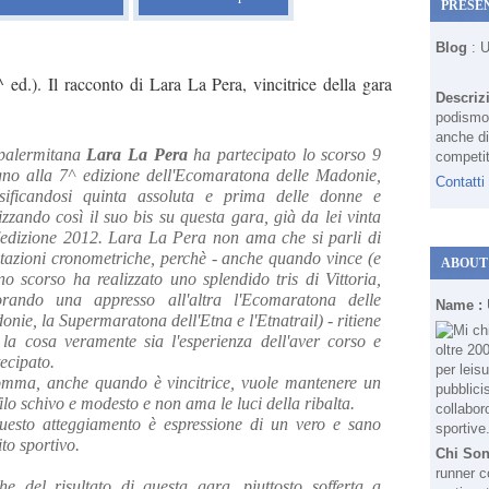
PRESE
Blog
: 
d.). Il racconto di Lara La Pera, vincitrice della gara
Descriz
podismo 
anche di
palermitana
Lara La Pera
ha partecipato lo scorso 9
competit
gno alla 7^ edizione dell'Ecomaratona delle Madonie,
Contatti
ssificandosi quinta assoluta e prima delle donne e
izzando così il suo bis su questa gara, già da lei vinta
l'edizione 2012. Lara La Pera non ama che si parli di
stazioni cronometriche, perchè - anche quando vince (e
ABOUT
no scorso ha realizzato uno splendido tris di Vittoria,
iorando una appresso all'altra l'Ecomaratona delle
Name :
nie, la Supermaratona dell'Etna e l'Etnatrail) - ritiene
 la cosa veramente sia l'esperienza dell'aver corso e
ecipato.
omma, anche quando è vincitrice, vuole mantenere un
ilo schivo e modesto e non ama le luci della ribalta.
uesto atteggiamento è espressione di un vero e sano
ito sportivo.
Chi So
runner c
he del risultato di questa gara, piuttosto sofferta a