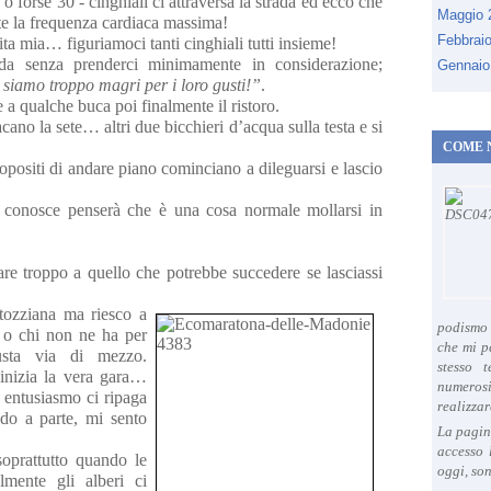
 forse 30 - cinghiali ci attraversa la strada ed ecco che
Maggio
e la frequenza cardiaca massima!
Febbrai
ta mia… figuriamoci tanti cinghiali tutti insieme!
ada senza prenderci minimamente in considerazione;
Gennaio
 siamo troppo magri per i loro gusti!”
.
 a qualche buca poi finalmente il ristoro.
ano la sete… altri due bicchieri d’acqua sulla testa e si
COME 
positi di andare piano cominciano a dileguarsi e lascio
 conosce penserà che è una cosa normale mollarsi in
are troppo a quello che potrebbe succedere se
lasciassi
ntozziana ma riesco a
podismo 
e o chi non ne ha per
che mi p
usta via di mezzo.
stesso 
inizia la vera gara…
numeros
 entusiasmo ci ripaga
realizzar
aldo a parte, mi sento
La pagin
accesso 
soprattutto quando le
oggi, son
lmente gli alberi ci