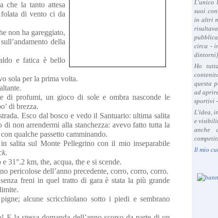
L'unico 
a che la tanto attesa
suoi con
 folata di vento ci da
in altri
risultav
he non ha gareggiato,
pubblica
a sull’andamento della
circa - 
dintorni)
ldo e fatica è bello
Ho tutt
contenit
vo sola per la prima volta.
questa p
altante.
ad aprire
re di profumi, un gioco di sole e ombra nasconde le
sportivi 
o’ di brezza.
L'idea, 
strada. Esco dal bosco e vedo il Santuario: ultima salita
e visibil
i non arrendermi alla stanchezza: avevo fatto tutta la
anche a
rsa con qualche passetto camminando.
competiti
i in salita sul Monte Pellegrino con il mio inseparabile
Il mio cu
ck
.
 e 31°.2 km, the, acqua, the e si scende.
o pericolose dell’anno precedente, corro, corro, corro.
nza freni in quel tratto di gara è stata la più grande
imite.
pigne; alcune scricchiolano sotto i piedi e sembrano
! E la stessa domanda dell’anno scorso da parte di un