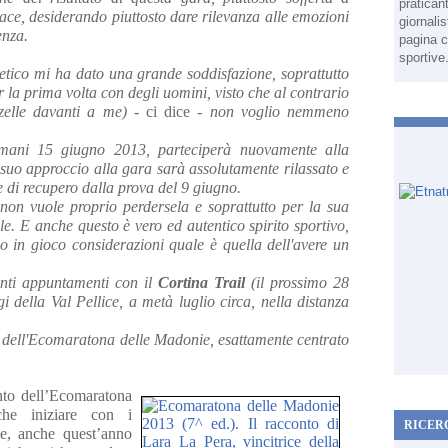
pratican
ace, desiderando piuttosto dare rilevanza alle emozioni
giornali
enza.
pagina c
sportive
tletico mi ha dato una grande soddisfazione, soprattutto
r la prima volta con degli uomini, visto che al contrario
zelle davanti a me) -
ci dice
- non voglio nemmeno
mani 15 giugno 2013, parteciperà nuovamente alla
suo approccio alla gara sarà assolutamente rilassato e
e di recupero dalla prova del 9 giugno.
on vuole proprio perdersela e soprattutto per la sua
nale. E anche questo è vero ed autentico spirito sportivo,
o in gioco considerazioni quale è quella dell'avere un
anti appuntamenti con il
Cortina Trail
(il prossimo 28
 della Val Pellice, a metà luglio circa, nella distanza
o dell'Ecomaratona delle Madonie, esattamente centrato
nto dell’Ecomaratona
e iniziare con i
RICER
he, anche quest’anno