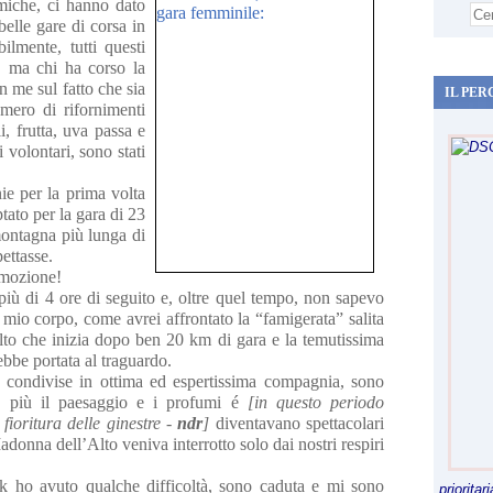
omiche, ci hanno dato
belle gare di corsa in
ilmente, tutti questi
, ma chi ha corso la
 me sul fatto che sia
IL PER
umero di rifornimenti
i, frutta, uva passa e
 volontari, sono stati
e per la prima volta
tato per la gara di 23
montagna più lunga di
ettasse.
emozione!
iù di 4 ore di seguito e, oltre quel tempo, non sapevo
 mio corpo, come avrei affrontato la “famigerata” salita
lto che inizia dopo ben 20 km di gara e la temutissima
bbe portata al traguardo.
a, condivise in ottima ed espertissima compagnia, sono
i, più il paesaggio e i profumi é
[in questo periodo
fioritura delle ginestre -
ndr
]
diventavano spettacolari
Madonna dell’Alto veniva interrotto solo dai nostri respiri
ack ho avuto qualche difficoltà, sono caduta e mi sono
priorita