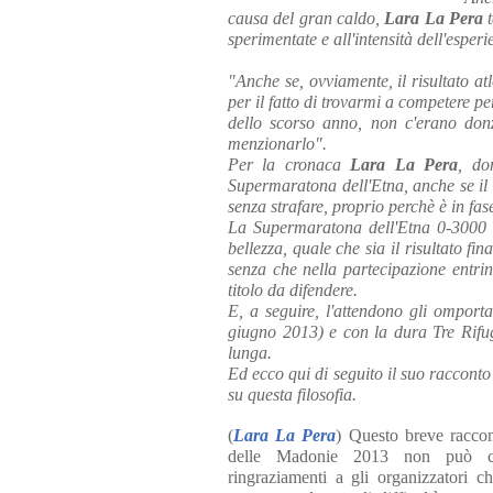
causa del gran caldo,
Lara La Pera
t
sperimentate e all'intensità dell'esperi
"Anche se, ovviamente, il risultato a
per il fatto di trovarmi a competere pe
dello scorso anno, non c'erano don
menzionarlo".
Per la cronaca
Lara La Pera
, do
Supermaratona dell'Etna, anche se il 
senza strafare, proprio perchè è in fas
La Supermaratona dell'Etna 0-3000 n
bellezza, quale che sia il risultato fi
senza che nella partecipazione entrin
titolo da difendere.
E, a seguire, l'attendono gli omport
giugno 2013) e con la dura Tre Rifugi
lunga.
Ed ecco qui di seguito il suo raccont
su questa filosofia.
(
Lara La Pera
) Questo breve racco
delle Madonie 2013 non può ch
ringraziamenti a gli organizzatori c