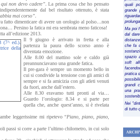
 qui non devo cadere”
. La prima cosa che ho pensato
quali p
indipendentemente dal bel risultato ottenuto, è stata
grande 
 abbia mai corso”
.
riguard
va fatto dimenticare di avere un orologio al polso…non
prolunga
ona… Persino la fatica mi era sembrata meno faticosa!
Ma poi 
tta all’edizione 2013.
dal dare
Il 9 giugno è arrivato in fretta e alla
distanze,
partenza la paura dello scorso anno è
che fa d
diventata emozione.
sostanz
spazio 
Alle 8.00 del mattino sole e caldo già
soft al
preannunciavano una grande fatica.
facendoc
Il pre-gara è sempre un momento bello in
pratica 
cui si condivide la tensione con gli amici di
possibi
sempre e si fa amicizia con gli atleti venuti
grandi 
da fuori, anche dall’estero.
una pra
Alle 8.30 eravamo tutti pronti al via…
sostenib
Guardo l’orologio: 8.34 e si parte per
Nei "din
quella che, anche quest’anno, si è rivelata
di tutto
ambe leggerissime mi ripetevo “
Piano, piano, piano,
li passi si corre a parte l’ultimo chilometro, in cui solo
ARCHI