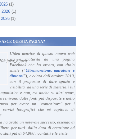
 2026
(1)
o 2026
(1)
 2026
(1)
NASCE QUESTA PAGINA?
L'idea motrice di questo nuovo web
site è scaturita da una pagina
Facebook che ho creato, con titolo
simile (
"
Ultramaratone, maratone e
dintorni
")
, avviata dall'ottobre 2010,
con il proposito di dare spazio e
visibilità ad una serie di materiali sul
agonistico e non, ma anche su altri sport,
ervenivano dalle fonti più disparate e nello
tempo per avere un "contenitore" per i
i servizi fotografici che mi capitava di
e.
a ha avuto un notevole successo, essendo di
libero per tutti: dalla data di creazione ad
o stati più di 64.000 i contatti e le visite.