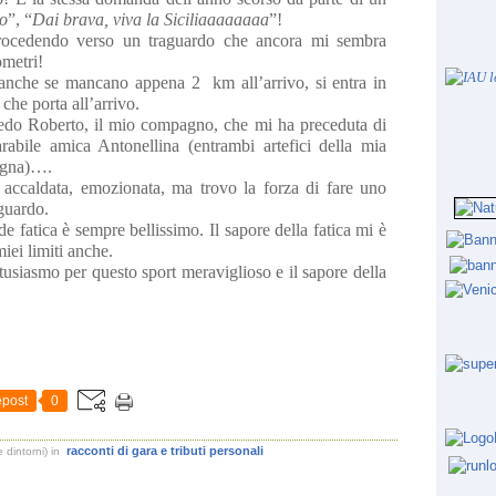
o
”, “
Dai brava, viva la Siciliaaaaaaaa
”!
 procedendo verso un traguardo che ancora mi sembra
ometri!
 anche se mancano appena 2 km all’arrivo, si entra in
 che porta all’arrivo.
edo Roberto, il mio compagno, che mi ha preceduta di
rabile amica Antonellina (entrambi artefici della mia
tagna)….
 accaldata, emozionata, ma trovo la forza di fare uno
aguardo.
 fatica è sempre bellissimo. Il sapore della fatica mi è
iei limiti anche.
usiasmo per questo sport meraviglioso e il sapore della
post
0
racconti di gara e tributi personali
 dintorni)
in