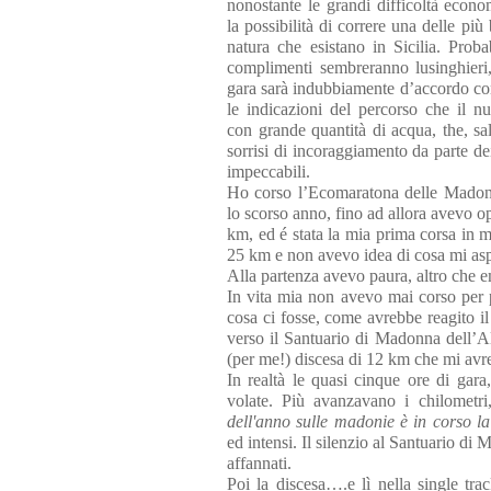
nonostante le grandi difficoltà econ
la possibilità di correre una delle più 
natura che esistano in Sicilia. Probab
complimenti sembreranno lusinghieri
gara sarà indubbiamente d’accordo con
le indicazioni del percorso che il n
con grande quantità di acqua, the, sal
sorrisi di incoraggiamento da parte dei
impeccabili.
Ho corso l’Ecomaratona delle Madoni
lo scorso anno, fino ad allora avevo op
km, ed é stata la mia prima corsa in 
25 km e non avevo idea di cosa mi asp
Alla partenza avevo paura, altro che 
In vita mia non avevo mai corso per p
cosa ci fosse, come avrebbe reagito il
verso il Santuario di Madonna dell’A
(per me!) discesa di 12 km che mi avre
In realtà le quasi cinque ore di gar
volate. Più avanzavano i chilometr
dell'anno sulle madonie è in corso la 
ed intensi. Il silenzio al Santuario di 
affannati.
Poi la discesa….e lì nella single tr