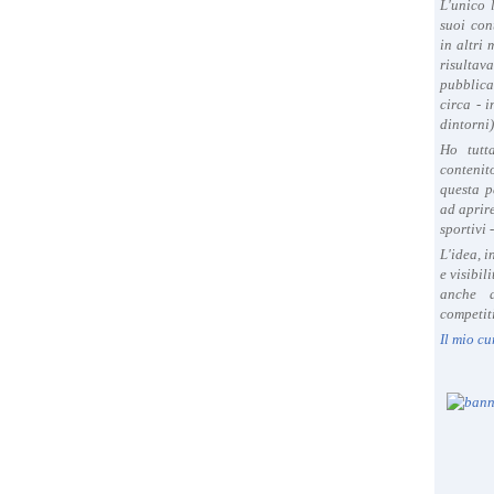
L'unico 
suoi con
in altri
risultav
pubblica
circa - 
dintorni)
Ho tutt
contenit
questa p
ad aprire
sportivi 
L'idea, 
e visibil
anche a
competiti
Il mio cu