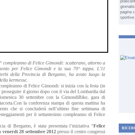
pratican
giornali
pagina c
sportive
70° compleanno di Felice Gimondi: scatterano, attorno a
iamento per Felice Gimondi e la sua 70^ tappa. L'11
terbi della Provincia di Bergamo, ha avuto luogo la
della kermesse.
mpleanno di Felice Gimondi: si inizia con la festa (in
er proseguire il giorno dopo con il via del Lombardia dal
domenica 30 settembre con la GimondiBike, gara di
ciacorta.Con la conferenza stampa di questa mattina ha
ento che si concluderà nell’ultimo fine settimana di
 festeggiamenti per il settantesimo compleanno di Felice
cia di Bergamo, è stata presentata l’iniziativa “
Felice
RICER
ia
venerdì 28 settembre 2012
presso il centro congressi