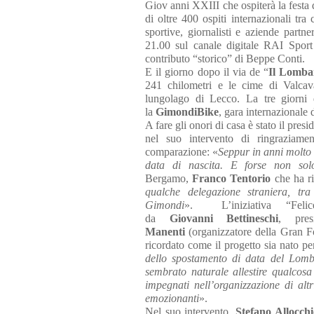
Giov
anni XXIII che ospiterà la fest
di oltre 400 ospiti internazionali tra c
sportive, giornalisti e aziende partne
21.00 sul canale digitale RAI Spor
contributo “storico” di Beppe Conti.
E il giorno dopo il via de “
Il Lomba
241 chilometri e le cime di Valca
lungolago di Lecco. La tre giorni
la
GimondiBike
, gara internazionale 
A fare gli onori di casa è stato il pre
nel suo intervento di ringraziam
comparazione: «
Seppur in anni molto 
data di nascita. E forse non sol
Bergamo,
Franco Tentorio
che ha ri
qualche delegazione straniera, t
Gimondi
». L’iniziativa “Fel
da
Giovanni
Bettineschi
, pre
Ma
nenti
(organizzatore della Gran 
ricordato come il progetto sia nato pe
dello spostamento di data del Lomba
sembrato naturale allestire qualcosa
impegnati nell’organizzazione di alt
emozionanti
».
Nel suo intervento,
Stefano Allocchi