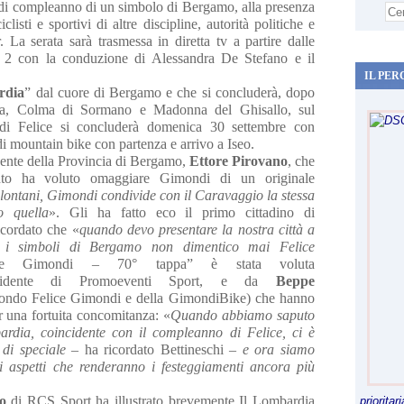
a di compleanno di un simbolo di Bergamo, alla presenza
iclisti e sportivi di altre discipline, autorità politiche e
r. La serata sarà trasmessa in diretta tv a partire dalle
t 2 con la conduzione di Alessandra De Stefano e il
IL PER
rdia
” dal cuore di Bergamo e che si concluderà, dopo
va, Colma di Sormano e Madonna del Ghisallo, sul
 di Felice si concluderà domenica 30 settembre con
di mountain bike con partenza e arrivo a Iseo.
sidente della Provincia di Bergamo,
Ettore Pirovano
, che
ento ha voluto omaggiare Gimondi di un originale
lontani, Gimondi condivide con il Caravaggio la stessa
o quella
». Gli ha fatto eco il primo cittadino di
cordato che «
quando devo presentare la nostra città a
ra i simboli di Bergamo non dimentico mai Felice
ice Gimondi – 70° tappa” è stata voluta
sidente di Promoeventi Sport, e da
Beppe
Fondo Felice Gimondi e della GimondiBike) che hanno
r una fortuita concomitanza: «
Quando abbiamo saputo
rdia, coincidente con il compleanno di Felice, ci è
 di speciale
– ha ricordato Bettineschi –
e ora siamo
ri aspetti che renderanno i festeggiamenti ancora più
o
di RCS Sport ha illustrato brevemente Il Lombardia
priorita