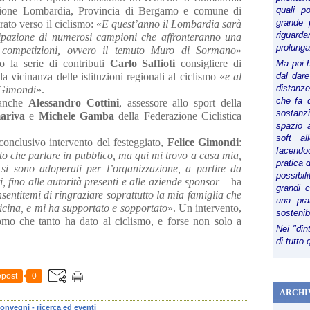
Regione Lombardia, Provincia di Bergamo e comune di
quali p
grande 
to verso il ciclismo: «
E quest’anno il Lombardia sarà
riguard
cipazione di numerosi campioni che affronteranno una
prolunga
e competizioni, ovvero il temuto Muro di Sormano
»
 la serie di contributi
Carlo Saffioti
consigliere di
Ma poi 
 vicinanza delle istituzioni regionali al ciclismo «
e al
dal dare
distanze,
 Gimondi
».
che fa d
 anche
Alessandro Cottini
, assessore allo sport della
sostanz
ariva
e
Michele Gamba
della Federazione Ciclistica
spazio 
soft al
onclusivo intervento del festeggiato,
Felice Gimondi
:
facendoc
to che parlare in pubblico, ma qui mi trovo a casa mia,
pratica 
si sono adoperati per l’organizzazione, a partire da
possibi
 fino alle autorità presenti e alle aziende sponsor
– ha
grandi 
entitemi di ringraziare soprattutto la mia famiglia che
una pra
 vicina, e mi ha supportato e sopportato
». Un intervento,
sostenib
mo che tanto ha dato al ciclismo, e forse non solo a
Nei "din
di tutto
post
0
ARCHI
onvegni - ricerca ed eventi