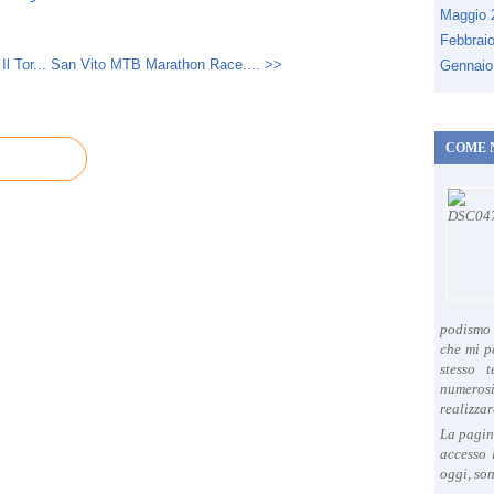
Maggio
Febbrai
l Tor...
San Vito MTB Marathon Race.... >>
Gennaio
COME 
podismo 
che mi p
stesso 
numeros
realizzar
La pagin
accesso 
oggi, son