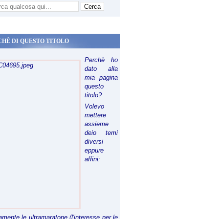
CHÈ DI QUESTO TITOLO
Perchè ho
dato alla
mia pagina
questo
titolo?
Volevo
mettere
assieme
deio temi
diversi
eppure
affini:
riamente le ultramaratone (l'interesse per le