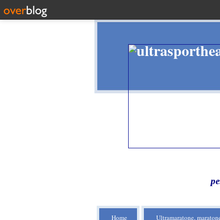
pe
Home
Ultramaratone, maratone