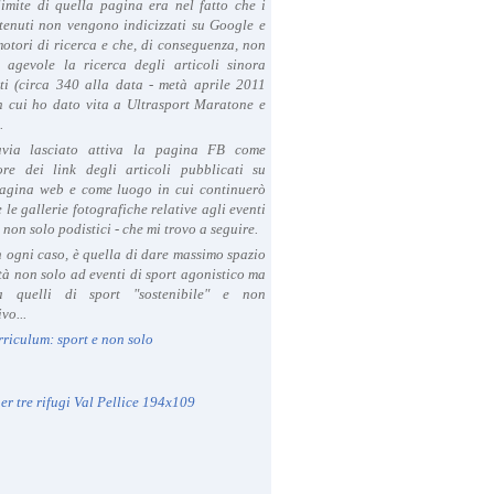
limite di quella pagina era nel fatto che i
tenuti non vengono indicizzati su Google e
 motori di ricerca e che, di conseguenza, non
a agevole la ricerca degli articoli sinora
ti (circa 340 alla data - metà aprile 2011
in cui ho dato vita a Ultrasport Maratone e
.
avia lasciato attiva la pagina FB come
ore dei link degli articoli pubblicati su
agina web e come luogo in cui continuerò
 le gallerie fotografiche relative agli eventi
- non solo podistici - che mi trovo a seguire.
in ogni caso, è quella di dare massimo spazio
ità non solo ad eventi di sport agonistico ma
 quelli di sport "sostenibile" e non
vo...
rriculum: sport e non solo