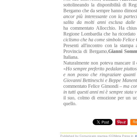
sottolineando la disponibilità di 
Bergamo che da sempre hanno dimostra
ancor più interessante con la parte
salita da molti anni esclusa dall
ha
commentato Allocchio. Ha chiuso
Regione Lombardia che ha ricordato la
ciclismo che ha come simbolo Felice
Presenti all'incontro con la stampa
Provincia di Bergamo,
Gianni Somm
Italiana.
Naturalmente non poteva mancare il c
«
Ho sempre preferito pedalare piuttos
e non posso che ringraziare quanti 
Giovanni Bettineschi e Beppe Manenti,
commentato Felice Gimondi –
ma cons
in tutti questi anni mi è sempre stata
il suo, colmo di emozione per un uo
quello.
Re
c
Published by Comunicato stampa (COMeta Press
in