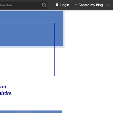
Login
+
Create my blog
rni
istico,