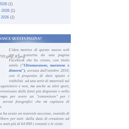
 2026
(1)
o 2026
(1)
 2026
(1)
NASCE QUESTA PAGINA?
L'idea motrice di questo nuovo web
site è scaturita da una pagina
Facebook che ho creato, con titolo
simile (
"
Ultramaratone, maratone e
dintorni
")
, avviata dall'ottobre 2010,
con il proposito di dare spazio e
visibilità ad una serie di materiali sul
agonistico e non, ma anche su altri sport,
ervenivano dalle fonti più disparate e nello
tempo per avere un "contenitore" per i
i servizi fotografici che mi capitava di
e.
a ha avuto un notevole successo, essendo di
libero per tutti: dalla data di creazione ad
o stati più di 64.000 i contatti e le visite.