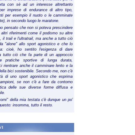
orta con sè ad un interesse altrettanto
per imprese di endurance di altro tipo,
anti per esempio il nuoto o le camminate
te), in secondo luogo le maratone.
ho pensato che non si poteva prescindere
 altri riferimenti come il podismo su altre
 il trail e l'ultratrail, ma anche a tutto ciò
a "alone" allo sport agonistico e che lo
ia: cioè, ho sentito l'esigenza di dare
a tutto ciò che fa parte di un approccio
le pratiche sportive di lunga durata,
i rientrare anche il camminare lento e la
della bici sostenibile. Secondo me, non c'è
lità di uno sport agonistico che esprima
campioni, se non c'è a fare da contorno
tica delle sue diverse forme diffusa e
ile.
torni" della mia testata c'è dunque un po'
 questo: insomma, tutto il resto.
VI