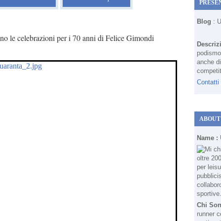
PRESE
Blog
: 
no le celebrazioni per i 70 anni di Felice Gimondi
Descriz
podismo 
anche di
competit
Contatti
ABOUT
Name :
Chi So
runner c