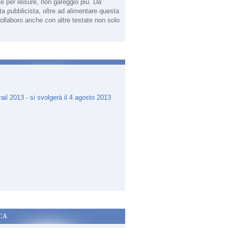
te per leisure, non gareggio più. Da
sta pubblicista, oltre ad alimentare questa
ollaboro anche con altre testate non solo
.
CA