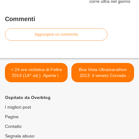
Commenti
Aggiungere un commento
< 24 ore ciclistica di Feltre
Boa Vista Ultramarathon
2014 (14^ ed.). Aperte le
2013. il veneto Corrado
iscrizioni: si potrà correre
Buzzolan conquista il
anche individualmente e
secondo posto nell'ultratrail
sarà la "Castelli24h only
capoverdino >
Ospitato da Overblog
one"
I migliori post
Pagine
Contatto
Segnala abuso