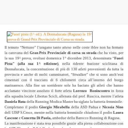
Il temuto “Nettuno” l’uragano tanto atteso nelle coste iblee non ha fermato
la carovana del
Gran Prix Provinciale di corsa su strada
che ha visto, per
la sua 19^ prova, svoltasi domenica 1° dicembre 2013, denominata “
Fuori
Pista" (alla sua 1^ edizione)
, nella ridente frazione sciclitana di
Donnalucata, la concentrazione di più di 130 atleti provenienti da tutta la
provincia e anche di molti camminatori, “fitwalker” che si sono anch’essi
cimentati con il tracciato di 6 chilometri circa all’interno del borgo
marinaresco. Alla fine un sorridente sole ha baciato gli atleti che hanno
acclamato vincitore assoluto il forte atleta
Lorenzo Bonincontro
in forza
alla squadra locale Libertas Scicli, allenata dal prof. Ruscica, mentre l’atleta
Daniela Ruta
della Running Modica Master ha siglato la batteria femminile.
Completano il podio
Giorgio Mirabella
della ASD Padua e
Nicosia Nino
dell UISP S.Croce, mentre nella batteria femminile chiudono il podio
Laura
Cascone
e
Concetta Di Paola,
ambedue della Barocco Running di Ragusa.
La manifestazione è stata resa possibile grazie alla piena collaborazione con