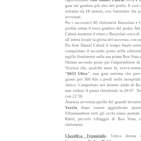
gara sul gradino più alto del podio. E così s
soltanto da 18 minuti, con Valerinho che pa
avversari.
Per i successivi 40 chilometri Buzzolan e 
profila ormai il terzo gradino del podio. Ma 
Cabral aumenta il ritmo e Buzzolan cerca di 
all’atleta locale la gloria del successo, con 
Per Josè Daniel Cabral il tempo finale sott
conquistato il secondo posto nelle edizion
sigillo finalmente sulla sua prima Boa Vista 
Ottimo secondo posto per l'imprenditore di 
Vicenza che, qualche mese fa, aveva tentat
"6633 Ultra"
, una gara estrema che pre
giorni per 560 Km a piedi nelle inospitali
Artico. Catapultato nel deserto arido di B
mai ceduto il passo chiudendo in 20:07. Te
con 22:50.
Assenza avvertita quella del grande favorit
Varela
, dopo essersi aggiudicato quat
Ultramarathon tutti gli occhi erano puntati 
Rabil, piccolo villaggio di Boa Vista, s
chilometri.
Classifica Femminile
.
Unica donna i