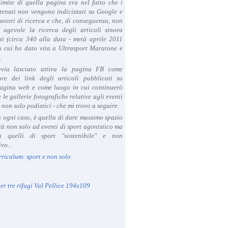
limite di quella pagina era nel fatto che i
tenuti non vengono indicizzati su Google e
 motori di ricerca e che, di conseguenza, non
a agevole la ricerca degli articoli sinora
ti (circa 340 alla data - metà aprile 2011
in cui ho dato vita a Ultrasport Maratone e
.
avia lasciato attiva la pagina FB come
ore dei link degli articoli pubblicati su
agina web e come luogo in cui continuerò
 le gallerie fotografiche relative agli eventi
- non solo podistici - che mi trovo a seguire.
in ogni caso, è quella di dare massimo spazio
ità non solo ad eventi di sport agonistico ma
 quelli di sport "sostenibile" e non
vo...
rriculum: sport e non solo