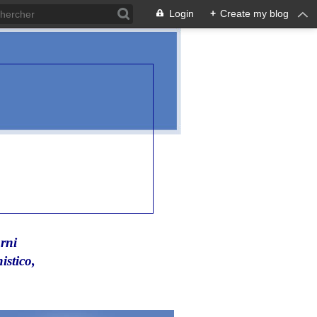
Login
+
Create my blog
rni
istico,