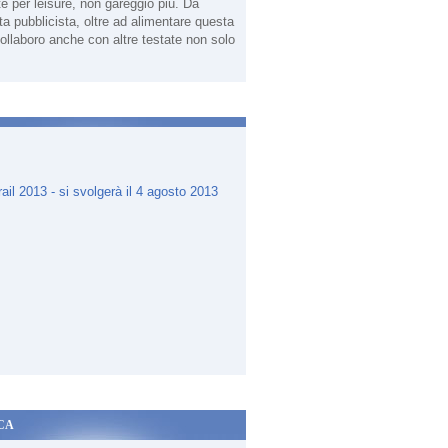
te per leisure, non gareggio più. Da
sta pubblicista, oltre ad alimentare questa
ollaboro anche con altre testate non solo
.
CA