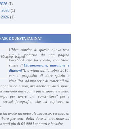
 2026
(1)
o 2026
(1)
 2026
(1)
NASCE QUESTA PAGINA?
L'idea motrice di questo nuovo web
site è scaturita da una pagina
Facebook che ho creato, con titolo
simile (
"
Ultramaratone, maratone e
dintorni
")
, avviata dall'ottobre 2010,
con il proposito di dare spazio e
visibilità ad una serie di materiali sul
agonistico e non, ma anche su altri sport,
ervenivano dalle fonti più disparate e nello
tempo per avere un "contenitore" per i
i servizi fotografici che mi capitava di
e.
a ha avuto un notevole successo, essendo di
libero per tutti: dalla data di creazione ad
o stati più di 64.000 i contatti e le visite.