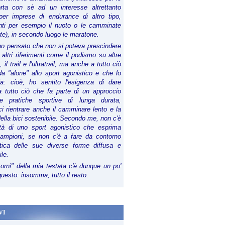
orta con sè ad un interesse altrettanto
per imprese di endurance di altro tipo,
anti per esempio il nuoto o le camminate
te), in secondo luogo le maratone.
ho pensato che non si poteva prescindere
 altri riferimenti come il podismo su altre
 il trail e l'ultratrail, ma anche a tutto ciò
a "alone" allo sport agonistico e che lo
ia: cioè, ho sentito l'esigenza di dare
a tutto ciò che fa parte di un approccio
le pratiche sportive di lunga durata,
i rientrare anche il camminare lento e la
della bici sostenibile. Secondo me, non c'è
lità di uno sport agonistico che esprima
campioni, se non c'è a fare da contorno
tica delle sue diverse forme diffusa e
ile.
torni" della mia testata c'è dunque un po'
 questo: insomma, tutto il resto.
VI