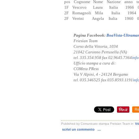
pos Cognome Nome Nazione anno t
1F Vescovo Laura Italia 1966 08
2F Romagnoli Mila Italia 1964 0
2F Verrini Angela Italia 1960 08
Pagina Facebook:
BoaVista-Ultrama
Friesian Team
Corso della Vittoria, 1034
21042 Caronno Pertusella (VA)
tel. 335.354.958 fax 02.9645.7364
inf
Ufficio stampa a cura di:
COMeta PRess
Via V Alpini, 4 - 24124 Bergamo
tel. 035.346525 fax 035.8593.1191
inf
Re
tr
Published by Comunicato stampa Freisian Team
in
scrivi un commento
…