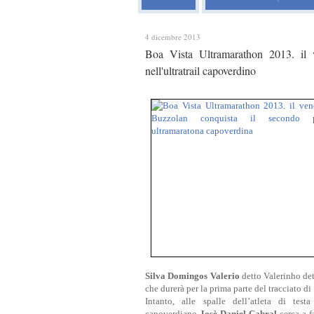
4 dicembre 2013
Boa Vista Ultramarathon 2013. il 
nell'ultratrail capoverdino
Silva Domingos Valerio
detto Valerinho dett
che durerà per la prima parte del tracciato di
Intanto, alle spalle dell’atleta di t
capoverdiano
Josè Daniel Cabral
cerca a f