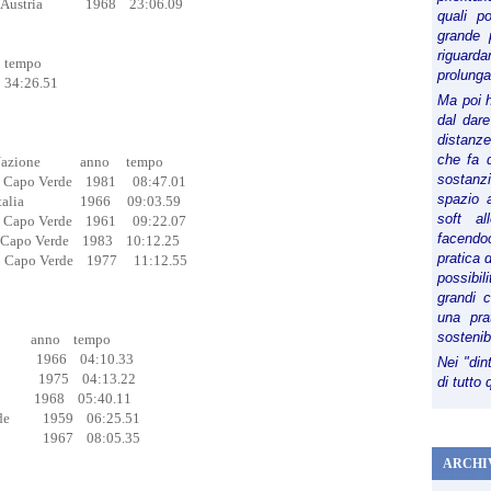
tria 1968 23:06.09
quali p
grande 
riguard
tempo
prolunga
4:26.51
Ma poi 
dal dare
distanze,
che fa d
one anno tempo
sostanz
po Verde 1981 08:47.01
spazio 
lia 1966 09:03.59
soft al
o Verde 1961 09:22.07
facendoc
o Verde 1983 10:12.25
pratica 
o Verde 1977 11:12.55
possibi
grandi 
una pra
sostenib
 anno tempo
 1966 04:10.33
Nei "din
1975 04:13.22
di tutto
 1968 05:40.11
de 1959 06:25.51
ia 1967 08:05.35
ARCHI