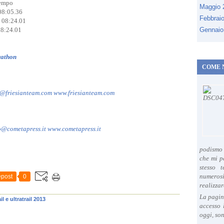
empo
Maggio
:05.36
Febbrai
8:24.01
:24.01
Gennaio
rathon
COME 
o@friesianteam.com
www.friesianteam.com
o@cometapress.it
www.cometapress.it
podismo 
che mi p
stesso 
numeros
post
0
realizzar
La pagin
ail e ultratrail 2013
accesso 
oggi, son