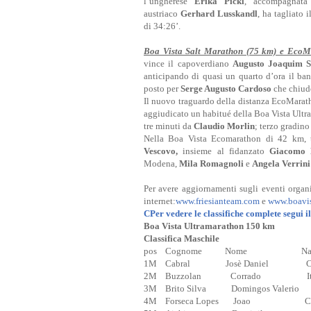
l’ungherese
Erika Pickl
, accompagnata
austriaco
Gerhard Lusskandl
, ha tagliato 
di 34:26’.
Boa Vista Salt Marathon (75 km) e EcoM
vince il capoverdiano
Augusto Joaquim 
anticipando di quasi un quarto d’ora il ba
posto per
Serge Augusto Cardoso
che chiude
Il nuovo traguardo della distanza EcoMaratho
aggiudicato un habitué della Boa Vista Ultra
tre minuti da
Claudio Morlin
; terzo gradin
Nella Boa Vista Ecomarathon di 42 km, tu
Vescovo,
insieme al fidanzato
Giacomo B
Modena,
Mila Romagnoli
e
Angela Verrini
Per avere aggiornamenti sugli eventi organ
internet:
www.friesianteam.com
e
www.boavis
CPer vedere le classifiche complete segui il
Boa Vista Ultramarathon 150 km
Classifica Maschile
pos Cognome Nome Nazio
1M Cabral Josè Daniel Capo 
2M Buzzolan Corrado Ita
3M Brito Silva Domingos Valerio 
4M Forseca Lopes Joao Capo 