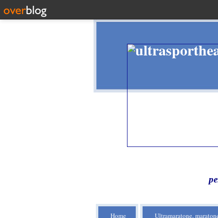
pe
Home
Ultramaratone, maratone