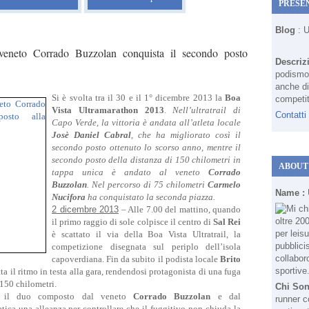
PRESE
Blog
: 
veneto Corrado Buzzolan conquista il secondo posto
Descriz
podismo 
anche di
Si è svolta tra il 30 e il 1° dicembre 2013 la
Boa
competit
Vista Ultramarathon 2013
.
Nell’ultratrail di
Contatti
Capo Verde, la vittoria è andata all’atleta locale
Josè Daniel Cabral
, che ha migliorato così il
secondo posto ottenuto lo scorso anno, mentre il
secondo posto della distanza di 150 chilometri in
ABOUT
tappa unica è andato al veneto
Corrado
Buzzolan
. Nel percorso di 75 chilometri
Carmelo
Name :
Nucifora
ha conquistato la seconda piazza.
2 dicembre 2013
– Alle 7.00 del mattino, quando
il primo raggio di sole colpisce il centro di
Sal Rei
è scattato il via della Boa Vista Ultratrail, la
competizione disegnata sul periplo dell’isola
capoverdiana. Fin da subito il p
odista locale
Brito
a il ritmo in testa alla gara, rendendosi protagonista di una fuga
 150 chilometri.
Chi So
esta il duo composto dal veneto
Corrado Buzzolan
e dal
runner c
atica una alleanza per controllare che il fuggitivo non chiuda la