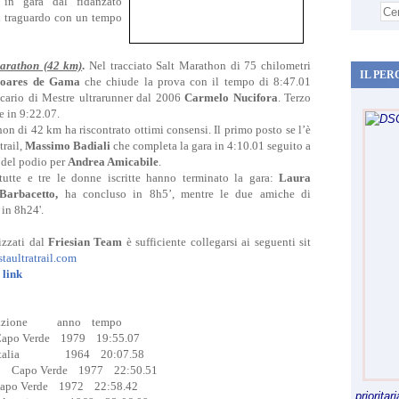
 in gara dal fidanzato
il traguardo con un tempo
arathon (42 km)
.
Nel tracciato Salt Marathon di 75 chilometri
IL PER
Soares de Gama
che chiude la prova con il tempo di 8:47.01
ncario di Mestre ultrarunner dal 2006
Carmelo Nucifora
. Terzo
 in 9:22.07.
n di 42 km ha riscontrato ottimi consensi. Il primo posto se l’è
trail,
Massimo Badiali
che completa la gara in 4:10.01 seguito a
o del podio per
Andrea Amicabile
.
tte e tre le donne iscritte hanno terminato la gara:
Laura
arbacetto,
ha concluso in 8h5’, mentre le due amiche di
in 8h24'.
izzati dal
Friesian Team
è sufficiente collegarsi ai seguenti sit
taultratrail.com
 link
ne anno tempo
Verde 1979 19:55.07
lia 1964 20:07.58
Capo Verde 1977 22:50.51
Verde 1972 22:58.42
priorita