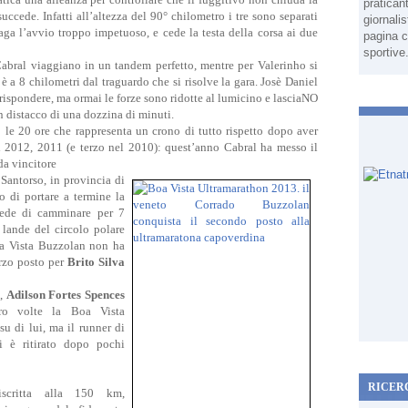
pratican
uccede. Infatti all’altezza del 90° chilometro i tre sono separati
giornali
ga l’avvio troppo impetuoso, e cede la testa della corsa ai due
pagina c
sportive
Cabral viaggiano in un tandem perfetto, mentre per Valerinho si
è a 8 chilometri dal traguardo che si risolve la gara. Josè Daniel
rispondere, ma ormai le forze sono ridotte al lumicino e lasciaNO
un distacco di una dozzina di minuti.
o le 20 ore che rappresenta un crono di tutto rispetto dopo aver
i 2012, 2011 (e terzo nel 2010): quest’anno Cabral ha messo il
da vincitore
Santorso, in provincia di
o di portare a termine la
vede di camminare per 7
 lande del circolo polare
oa Vista Buzzolan non ha
rzo posto per
Brito Silva
o,
Adilson Fortes Spences
tro volte la Boa Vista
su di lui, ma il runner di
i è ritirato dopo pochi
RICER
scritta alla 150 km,