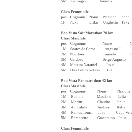
5M Aichinger Dominik Aus
Class Femminile
pos Cognome Nome Nazione anno 
1F Pickl Erika Ungheria 1972 3
Boa Vista Salt Marathon 76 km
Class Maschile
pos Cognome Nome Nazi
1M Soares de Gama Augusto J. Ca
2M Nucifora Carmelo Ita
3M Cardoso Serge Augusto Cap
4M Moreira Nataniel Jesus Cap
5M Dias Fortes Nelson Gil Cap
Boa Vista Ecomarathon 42 km
Class Maschile
pos Cognome Nome Nazione
1M Badiali Massimo Italia
2M Morlin Claudio Italia 
3M Amicabile Andrea Italia
4M Ramos Tomar Joao Capo Ver
5M Barbacetto Giacomino Ital
Class Femminile