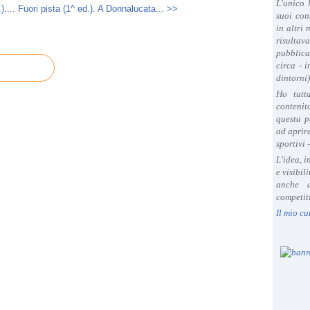
L'unico 
....
Fuori pista (1^ ed.). A Donnalucata... >>
suoi con
in altri
risultav
pubblica
circa - 
dintorni)
Ho tutt
contenit
questa p
ad aprire
sportivi 
L'idea, 
e visibil
anche a
competiti
Il mio cu