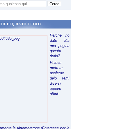
CHÈ DI QUESTO TITOLO
Perchè ho
dato alla
mia pagina
questo
titolo?
Volevo
mettere
assieme
deio temi
diversi
eppure
affini:
riamente le ultramaratone (l'interesse per le