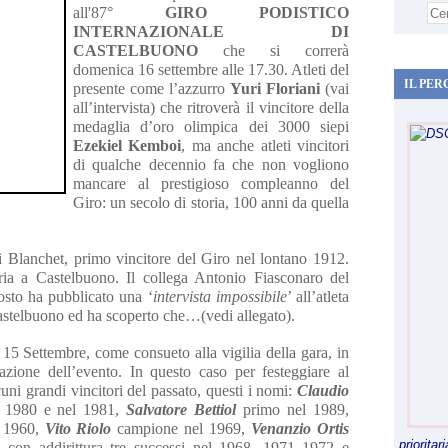
all'87°
GIRO PODISTICO
INTERNAZIONALE DI
CASTELBUONO
che si correrà
domenica 16 settembre alle 17.30. Atleti del
IL PER
presente come l’azzurro
Yuri Floriani
(vai
all’intervista) che ritroverà il vincitore della
medaglia d’oro olimpica dei 3000 siepi
Ezekiel Kemboi
, ma anche atleti vincitori
di qualche decennio fa che non vogliono
mancare al prestigioso compleanno del
Giro: un secolo di storia, 100 anni da quella
Blanchet, primo vincitore del Giro nel lontano 1912.
ria a Castelbuono. Il collega Antonio Fiasconaro del
osto ha pubblicato una ‘
intervista impossibile
’ all’atleta
Castelbuono ed ha scoperto che…(vedi allegato).
 15 Settembre, come consueto alla vigilia della gara, in
azione dell’evento. In questo caso per festeggiare al
uni grandi vincitori del passato, questi i nomi:
Claudio
el 1980 e nel 1981,
Salvatore Bettiol
primo nel 1989,
o 1960,
Vito Riolo
campione nel 1969,
Venanzio Ortis
priorita
e
con addirittura tre successi nel 1968, 1971 1972 e