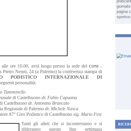
pratican
giornali
pagina c
sportive
alle ore 10.00, avrà luogo presso la sede del
CONI –
 Pietro Nenni, 24 (a Palermo) la conferenza stampa di
RO PODISTICO INTERNAZIONALE DI
seguenti personalità:
io Tumminello
omunale di Castelbuono
dr. Fabio Capuana
 di Castelbuono
dr. Antonino Brancato
cia Regionale di Palermo
dr. Michele Nasca
atore 87° Giro Podistico di Castelbuono
sig. Mario Fesi
Tanti gli atleti che si incontreranno e si
RICER
sfideranno questo fine settimana