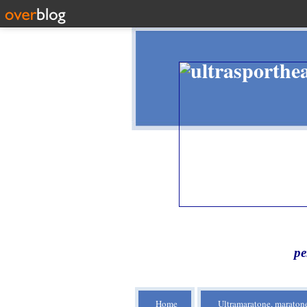
pe
Home
Ultramaratone, maratone