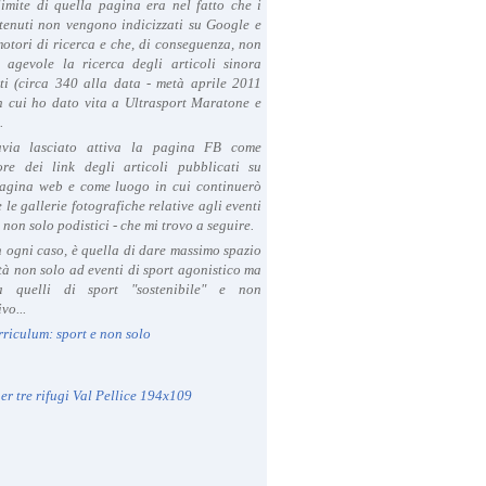
limite di quella pagina era nel fatto che i
tenuti non vengono indicizzati su Google e
 motori di ricerca e che, di conseguenza, non
a agevole la ricerca degli articoli sinora
ti (circa 340 alla data - metà aprile 2011
in cui ho dato vita a Ultrasport Maratone e
.
avia lasciato attiva la pagina FB come
ore dei link degli articoli pubblicati su
agina web e come luogo in cui continuerò
 le gallerie fotografiche relative agli eventi
- non solo podistici - che mi trovo a seguire.
in ogni caso, è quella di dare massimo spazio
ità non solo ad eventi di sport agonistico ma
 quelli di sport "sostenibile" e non
vo...
rriculum: sport e non solo