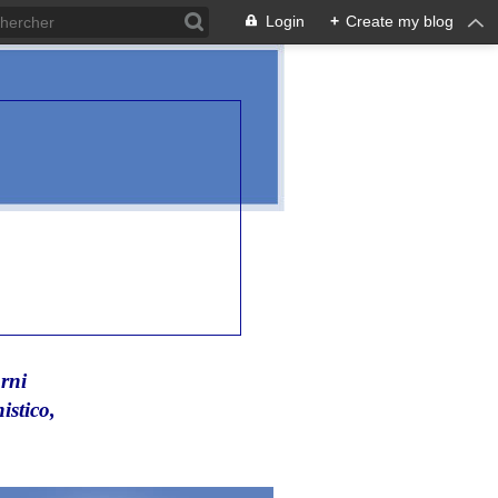
Login
+
Create my blog
rni
istico,