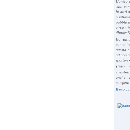
L'unico 
suoi con
in altri
risultav
pubblica
circa - 
dintorni)
Ho tutt
contenit
questa p
ad aprire
sportivi 
L'idea, 
e visibil
anche a
competiti
Il mio cu