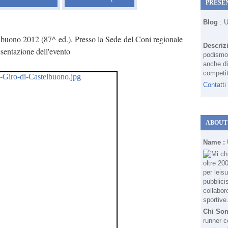
PRESE
Blog
: 
elbuono 2012 (87^ ed.). Presso la Sede del Coni regionale
Descriz
sentazione dell'evento
podismo 
anche di
competit
Contatti
ABOUT
Name :
Chi So
runner c