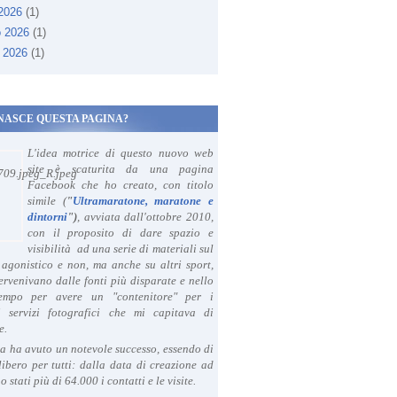
 2026
(1)
o 2026
(1)
 2026
(1)
NASCE QUESTA PAGINA?
L'idea motrice di questo nuovo web
site è scaturita da una pagina
Facebook che ho creato, con titolo
simile (
"
Ultramaratone, maratone e
dintorni
")
, avviata dall'ottobre 2010,
con il proposito di dare spazio e
visibilità ad una serie di materiali sul
agonistico e non, ma anche su altri sport,
ervenivano dalle fonti più disparate e nello
tempo per avere un "contenitore" per i
i servizi fotografici che mi capitava di
e.
a ha avuto un notevole successo, essendo di
libero per tutti: dalla data di creazione ad
o stati più di 64.000 i contatti e le visite.