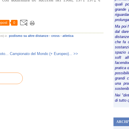
quali p
grande 
riguard
prolunga
post
0
Ma poi 
dal dare
podismo su altre distanze - cross - atletica
ti)
in
distanze,
che fa d
sostanz
spazio 
oto...
Campionato del Mondo (+ Europeo)... >>
soft al
facendoc
pratica 
possibi
grandi 
una pra
sostenib
Nei "din
di tutto
ARCHI