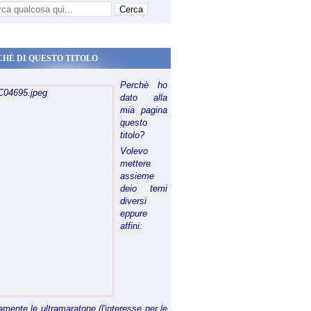
CHÈ DI QUESTO TITOLO
Perchè ho
dato alla
mia pagina
questo
titolo?
Volevo
mettere
assieme
deio temi
diversi
eppure
affini:
riamente le ultramaratone (l'interesse per le