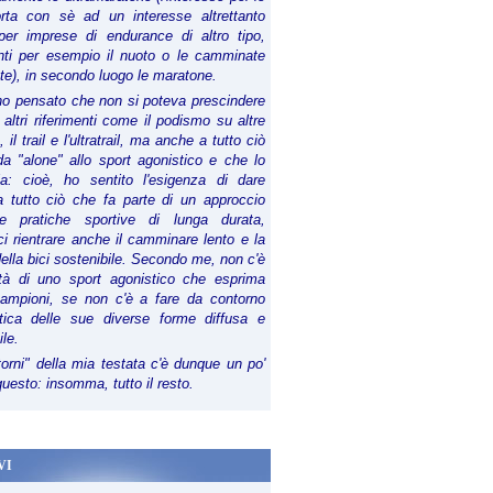
orta con sè ad un interesse altrettanto
per imprese di endurance di altro tipo,
anti per esempio il nuoto o le camminate
te), in secondo luogo le maratone.
ho pensato che non si poteva prescindere
 altri riferimenti come il podismo su altre
 il trail e l'ultratrail, ma anche a tutto ciò
a "alone" allo sport agonistico e che lo
ia: cioè, ho sentito l'esigenza di dare
a tutto ciò che fa parte di un approccio
le pratiche sportive di lunga durata,
i rientrare anche il camminare lento e la
della bici sostenibile. Secondo me, non c'è
lità di uno sport agonistico che esprima
campioni, se non c'è a fare da contorno
tica delle sue diverse forme diffusa e
ile.
torni" della mia testata c'è dunque un po'
 questo: insomma, tutto il resto.
VI