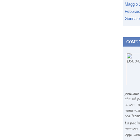
Maggio
Febbrai
Gennaio
COME 
podismo 
che mi p
stesso 
numeros
realizzar
La pagin
accesso 
oggi, son