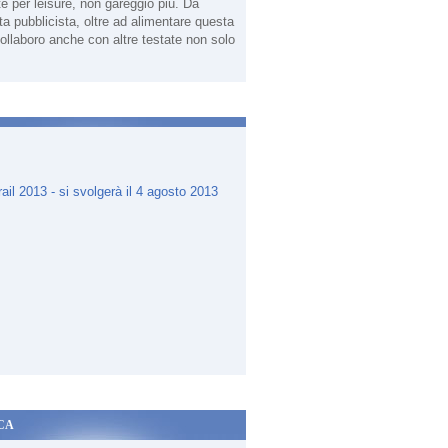
te per leisure, non gareggio più. Da
sta pubblicista, oltre ad alimentare questa
ollaboro anche con altre testate non solo
.
CA