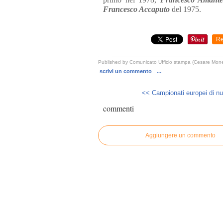
Francesco Accaputo
del 1975.
Re
Published by Comunicato Ufficio stampa (Cesare Monet
scrivi un commento
…
<< Campionati europei di nu
commenti
Aggiungere un commento