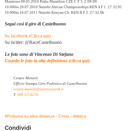
Maratona 09.05.2010 Praha Marathon CZE C F 5. 2:09:09
10.000m 28.07.2010 Nairobi African Championships KEN A F 1. 27:32.91
10.000m 16.07.2011 Nairobi Kenyan Ch. KEN B F 2. 27:32.9h
Segui così il giro di Castelbuono
Su facebook (Clicca qui)
Su twitter: @RaceCastelbuono
Le foto sono di Vincenzo Di Stefano
Guarda le foto in alta definizione (clicca qui)
Cesare Monetti
Ufficio Stampa Giro Podistico di Castelbuono
cesare.monetti@atleticaweek.it
T.
380.3114270
#Podismo su altre distanze - Cross - Atletica
Condividi