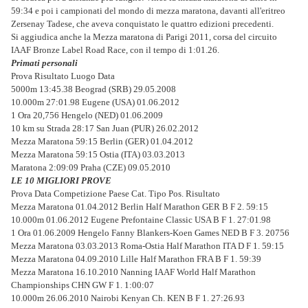
59:34 e poi i campionati del mondo di mezza maratona, davanti all'eritreo
Zersenay Tadese, che aveva conquistato le quattro edizioni precedenti.
Si aggiudica anche la Mezza maratona di Parigi 2011, corsa del circuito
IAAF Bronze Label Road Race, con il tempo di 1:01.26.
Primati personali
Prova Risultato Luogo Data
5000m 13:45.38 Beograd (SRB) 29.05.2008
10.000m 27:01.98 Eugene (USA) 01.06.2012
1 Ora 20,756 Hengelo (NED) 01.06.2009
10 km su Strada 28:17 San Juan (PUR) 26.02.2012
Mezza Maratona 59:15 Berlin (GER) 01.04.2012
Mezza Maratona 59:15 Ostia (ITA) 03.03.2013
Maratona 2:09:09 Praha (CZE) 09.05.2010
LE 10 MIGLIORI PROVE
Prova Data Competizione Paese Cat. Tipo Pos. Risultato
Mezza Maratona 01.04.2012 Berlin Half Marathon GER B F 2. 59:15
10.000m 01.06.2012 Eugene Prefontaine Classic USA B F 1. 27:01.98
1 Ora 01.06.2009 Hengelo Fanny Blankers-Koen Games NED B F 3. 20756
Mezza Maratona 03.03.2013 Roma-Ostia Half Marathon ITA D F 1. 59:15
Mezza Maratona 04.09.2010 Lille Half Marathon FRA B F 1. 59:39
Mezza Maratona 16.10.2010 Nanning IAAF World Half Marathon
Championships CHN GW F 1. 1:00:07
10.000m 26.06.2010 Nairobi Kenyan Ch. KEN B F 1. 27:26.93