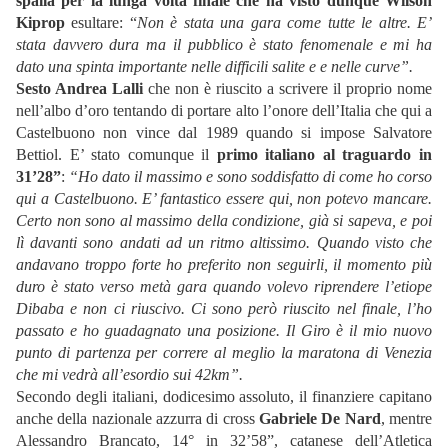
spalla per la lunga volta finale che ha visto dunque Wilson
Kiprop
esultare: “
Non è stata una gara come tutte le altre. E’
stata davvero dura ma il pubblico è stato fenomenale e mi ha
dato una spinta importante nelle difficili salite e e nelle curve”.
Sesto Andrea Lalli
che non è riuscito a scrivere il proprio nome
nell’albo d’oro tentando di portare alto l’onore dell’Italia che qui a
Castelbuono non vince dal 1989 quando si impose Salvatore
Bettiol. E’ stato comunque il
primo italiano al traguardo in
31’28”
:
“Ho dato il massimo e sono soddisfatto di come ho corso
qui a Castelbuono. E’ fantastico essere qui, non potevo mancare.
Certo non sono al massimo della condizione, già si sapeva, e poi
lì davanti sono andati ad un ritmo altissimo. Quando visto che
andavano troppo forte ho preferito non seguirli, il momento più
duro è stato verso metà gara quando volevo riprendere l’etiope
Dibaba e non ci riuscivo. Ci sono però riuscito nel finale, l’ho
passato e ho guadagnato una posizione. Il Giro è il mio nuovo
punto di partenza per correre al meglio la maratona di Venezia
che mi vedrà all’esordio sui 42km”.
Secondo degli italiani, dodicesimo assoluto, il finanziere capitano
anche della nazionale azzurra di cross
Gabriele De Nard
, mentre
Alessandro Brancato, 14° in 32’58”, catanese dell’Atletica