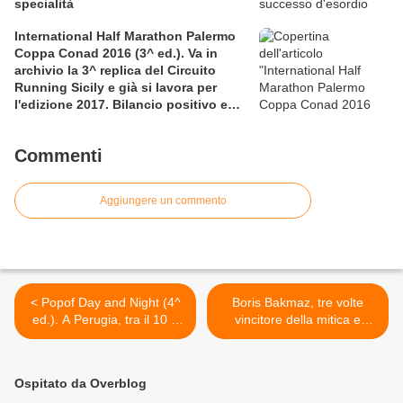
specialità
International Half Marathon Palermo
Coppa Conad 2016 (3^ ed.). Va in
archivio la 3^ replica del Circuito
Running Sicily e già si lavora per
l'edizione 2017. Bilancio positivo e
rettificata in extremis la graduatoria
maschile a squadre
Commenti
Aggiungere un commento
< Popof Day and Night (4^
Boris Bakmaz, tre volte
ed.). A Perugia, tra il 10 e
vincitore della mitica e
l'11 agosto 2013, ritorna
storica 100 km Torino Sain
l'evento "ultra" ideato e
Vincent. Cose e corse d'altri
organizzao da Filippo
tempi >
Ospitato da Overblog
Poponesi