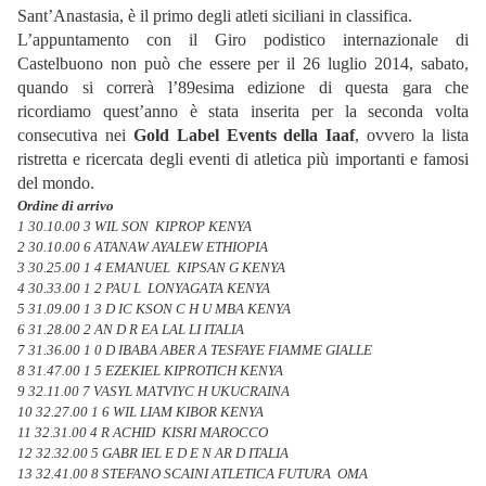
Sant’Anastasia, è il primo degli atleti siciliani in classifica.
L’appuntamento con il Giro podistico internazionale di
Castelbuono non può che essere per il 26 luglio 2014, sabato,
quando si correrà l’89esima edizione di questa gara che
ricordiamo quest’anno è stata inserita per la seconda volta
consecutiva nei
Gold Label Events della Iaaf
, ovvero la lista
ristretta e ricercata degli eventi di atletica più importanti e famosi
del mondo.
Ordine di arrivo
1 30.10.00 3 WIL SON KIPROP KENYA
2 30.10.00 6 ATANAW AYALEW ETHIOPIA
3 30.25.00 1 4 EMANUEL KIPSAN G KENYA
4 30.33.00 1 2 PAU L LONYAGATA KENYA
5 31.09.00 1 3 D IC KSON C H U MBA KENYA
6 31.28.00 2 AN D R EA LAL LI ITALIA
7 31.36.00 1 0 D IBABA ABER A TESFAYE FIAMME GIALLE
8 31.47.00 1 5 EZEKIEL KIPROTICH KENYA
9 32.11.00 7 VASYL MATVIYC H UKUCRAINA
10 32.27.00 1 6 WIL LIAM KIBOR KENYA
11 32.31.00 4 R ACHID KISRI MAROCCO
12 32.32.00 5 GABR IEL E D E N AR D ITALIA
13 32.41.00 8 STEFANO SCAINI ATLETICA FUTURA OMA