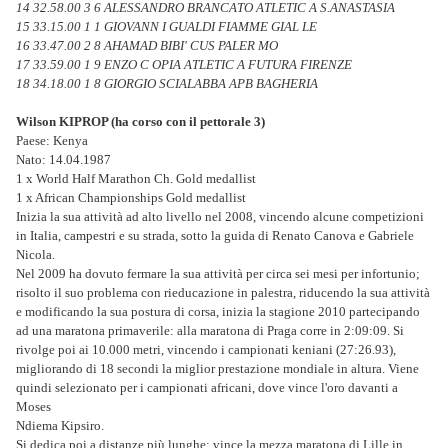
14 32.58.00 3 6 ALESSANDRO BRANCATO ATLETIC A S.ANASTASIA
15 33.15.00 1 1 GIOVANN I GUALDI FIAMME GIAL LE
16 33.47.00 2 8 AHAMAD BIBI' CUS PALER MO
17 33.59.00 1 9 ENZO C OPIA ATLETIC A FUTURA FIRENZE
18 34.18.00 1 8 GIORGIO SCIALABBA APB BAGHERIA
Wilson KIPROP (ha corso con il pettorale 3)
Paese: Kenya
Nato: 14.04.1987
1 x World Half Marathon Ch. Gold medallist
1 x African Championships Gold medallist
Inizia la sua attività ad alto livello nel 2008, vincendo alcune competizioni
in Italia, campestri e su strada, sotto la guida di Renato Canova e Gabriele
Nicola.
Nel 2009 ha dovuto fermare la sua attività per circa sei mesi per infortunio;
risolto il suo problema con rieducazione in palestra, riducendo la sua attività
e modificando la sua postura di corsa, inizia la stagione 2010 partecipando
ad una maratona primaverile: alla maratona di Praga corre in 2:09:09. Si
rivolge poi ai 10.000 metri, vincendo i campionati keniani (27:26.93),
migliorando di 18 secondi la miglior prestazione mondiale in altura. Viene
quindi selezionato per i campionati africani, dove vince l'oro davanti a
Moses
Ndiema Kipsiro.
Si dedica poi a distanze più lunghe: vince la mezza maratona di Lille in