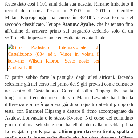
festeggiato così i 101 anni dalla sua nascita. Rimane imbattuto il
record della corsa fissato in 29’05” nel 2011 da Geoffey
Mutai.
Kiprop oggi ha corso in 30’10”,
stesso tempo del
secondo classificato, l’etiope
Atanaw Ayalew
che ha tentato fino
all’ultimo di arrivare primo sul traguardo cedendo solo di un
soffio nella impressionante ed esaltante volata finale.
E’ partita subito forte la pattuglia degli atleti africani, facendo
selezione già nel corso nel primo dei 9 giri previsti come consueto
nel centro di Castelbuono. Come al solito l’impegnativa salita
lunga oltre trecento metri di via Mario Levante ha fatto la
differenza e a metà gara era già di soli quattro atleti il gruppo di
testa, con Emanuel Kipsang a dettare il ritmo accompagnato da
Ayalew, Lonyagata e lo stesso Kyprop. Nel corso del penultimo
giro un’ultima selezione che ha eliminato dalla mischia prima
Lonyagata e poi Kipsang.
Ultimo giro davvero tirato, spalla a