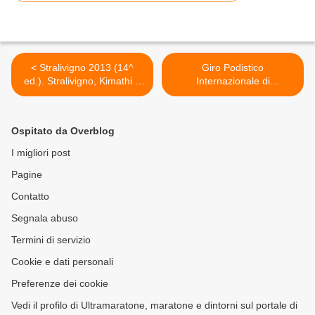
< Stralivigno 2013 (14^
Giro Podistico
ed.). Stralivigno, Kimathi e
Internazionale di
Beresova vincono la
Castelbuono (88^ ed.).
Stralivigno 2013
Vince in volata il kenyano
Wilson Kiprop. Sesto posto
Ospitato da Overblog
per Andrea Lalli >
I migliori post
Pagine
Contatto
Segnala abuso
Termini di servizio
Cookie e dati personali
Preferenze dei cookie
Vedi il profilo di Ultramaratone, maratone e dintorni sul portale di