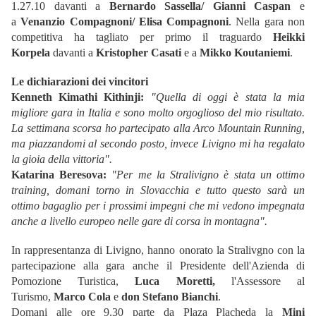
1.27.10 davanti a
Bernardo Sassella/ Gianni Caspan
e
a
Venanzio Compagnoni/ Elisa Compagnoni
. Nella gara non
competitiva ha tagliato per primo il traguardo
Heikki
Korpela
davanti a
Kristopher Casati
e a
Mikko Koutaniemi
.
Le dichiarazioni dei vincitori
Kenneth Kimathi Kithinji:
"Quella di oggi è stata la mia
migliore gara in Italia e sono molto orgoglioso del mio risultato.
La settimana scorsa ho partecipato alla Arco Mountain Running,
ma piazzandomi al secondo posto, invece Livigno mi ha regalato
la gioia della vittoria".
Katarina Beresova:
"Per me la Stralivigno è stata un ottimo
training, domani torno in Slovacchia e tutto questo sarà un
ottimo bagaglio per i prossimi impegni che mi vedono impegnata
anche a livello europeo nelle gare di corsa in montagna".
In rappresentanza di Livigno, hanno onorato la Stralivgno con la
partecipazione alla gara anche il Presidente dell'Azienda di
Pomozione Turistica,
Luca Moretti,
l'Assessore al
Turismo,
Marco Cola
e
don Stefano Bianchi
.
Domani alle ore 9.30 parte da Plaza Placheda la
Mini