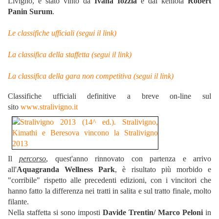
Livigno, è stato vinto da
Ivana Iozzia
e dal keniota
Robert
Panin Surum
.
Le classifiche ufficiali (segui il link)
La classifica della staffetta (segui il link)
La classifica della gara non competitiva (segui il link)
Classifiche ufficiali definitive a breve on-line sul
sito
www.stralivigno.it
Il
percorso
, quest'anno rinnovato con partenza e arrivo
all'
Aquagranda Wellness Park
, è risultato più morbido e
"corribile" rispetto alle precedenti edizioni, con i vincitori che
hanno fatto la differenza nei tratti in salita e sul tratto finale, molto
filante.
Nella staffetta si sono imposti
Davide Trentin/ Marco Peloni
in