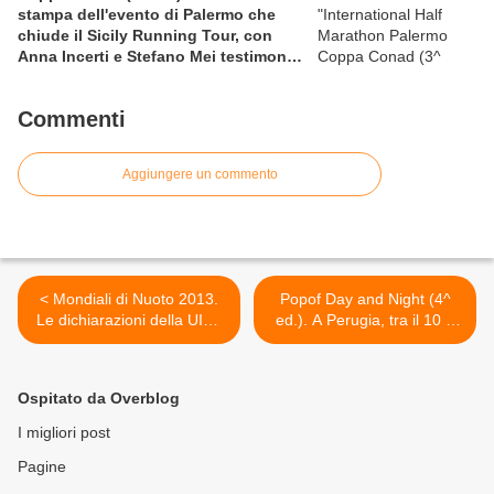
stampa dell'evento di Palermo che
chiude il Sicily Running Tour, con
Anna Incerti e Stefano Mei testimonial
allo start
Commenti
Aggiungere un commento
< Mondiali di Nuoto 2013.
Popof Day and Night (4^
Le dichiarazioni della UISP
ed.). A Perugia, tra il 10 e
Bologna dopo l'Oro 25 km
l'11 agosto 2013, ritorna
conquistato da Martina
l'evento "ultra" ideato e
Grimaldi
organizzao da Filippo
Ospitato da Overblog
Poponesi >
I migliori post
Pagine