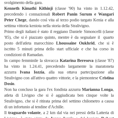
svolgimento della gara.
Kenneth Kimathi Kithinji
(classe '90) ha vinto in 1.12.42,
precedendo i connazionali
Robert Panin Surum e Wangari
Peter Chege
, dando così vita al terzo podio targato Kenia e alla
settima vittoria keniota nella storia della Stralivigno.
Primo degli italiani è stato il reggiano Daniele Simoncelli (classe
'85), che si è piazzato quinto, mentre è da segnalare il quarto
posto dell'atleta marocchino
Lhoussaine Oukhrid
, che si è
iscritto 5 minuti prima dello start ufficiale e che ha corso in
condizioni di Ramadan.
In campo femminile la slovacca
Katarina Beresova
(classe '87)
ha vinto in 1.24.41, precedendo largamente la maratoneta
azzurra
Ivana Iozzia
, alla sua ottava partecipazione alla
Stralivigno con all'attivo quattro vittorie, e la piemontese
Cristina
Dosio
.
Non ha concluso la gara l'ex fondista azzurra
Marianna Longa
,
atleta di Livigno che si è aggiudicata ben cinque volte la
Stralivigno, che si è ritirata prima del settimo chilometro a causa
di un infortunio al tendine d'Achille.
Il
traguardo volante
, a 2 km dal via nei pressi della Latteria di