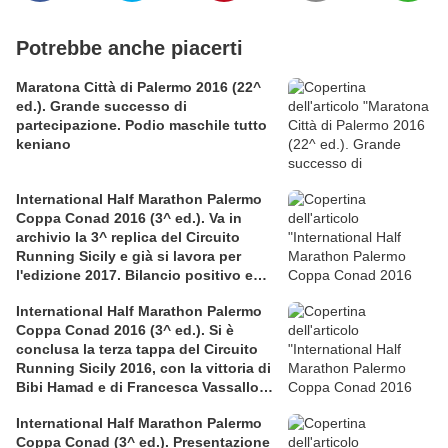
Potrebbe anche piacerti
Maratona Città di Palermo 2016 (22^
ed.). Grande successo di
partecipazione. Podio maschile tutto
keniano
International Half Marathon Palermo
Coppa Conad 2016 (3^ ed.). Va in
archivio la 3^ replica del Circuito
Running Sicily e già si lavora per
l'edizione 2017. Bilancio positivo e
rettificata in extremis la graduatoria
International Half Marathon Palermo
maschile a squadre
Coppa Conad 2016 (3^ ed.). Si è
conclusa la terza tappa del Circuito
Running Sicily 2016, con la vittoria di
Bibi Hamad e di Francesca Vassallo
nella Mezza
International Half Marathon Palermo
Coppa Conad (3^ ed.). Presentazione