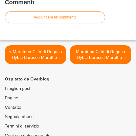
Commenti
Aggiungere un commento
< Maratona Città di Ragusa
Maratona Città di Ragusa
Hybla Barocco Marathon
Hybla Barocco Marathon
(11^ ed.). Le riflessioni e i
(11^ ed.). La maratona
bilanci del Comitato
intreccio di vite e giostra
organizzatore
umana (Eleonora Suizzo) >
Ospitato da Overblog
I migliori post
Pagine
Contatto
Segnala abuso
Termini di servizio
Cookie e dati personali