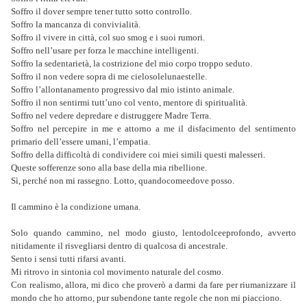
Soffro il dover sempre tener tutto sotto controllo.
Soffro la mancanza di convivialità.
Soffro il vivere in città, col suo smog e i suoi rumori.
Soffro nell’usare per forza le macchine intelligenti.
Soffro la sedentarietà, la costrizione del mio corpo troppo seduto.
Soffro il non vedere sopra di me cielosolelunaestelle.
Soffro l’allontanamento progressivo dal mio istinto animale.
Soffro il non sentirmi tutt’uno col vento, mentore di spiritualità.
Soffro nel vedere depredare e distruggere Madre Terra.
Soffro nel percepire in me e attorno a me il disfacimento del sentimento
primario dell’essere umani, l’empatia.
Soffro della difficoltà di condividere coi miei simili questi malesseri.
Queste sofferenze sono alla base della mia ribellione.
Sì, perché non mi rassegno. Lotto, quandocomeedove posso.
Il cammino è la condizione umana.
Solo quando cammino, nel modo giusto, lentodolceeprofondo, avverto
nitidamente il risvegliarsi dentro di qualcosa di ancestrale.
Sento i sensi tutti rifarsi avanti.
Mi ritrovo in sintonia col movimento naturale del cosmo.
Con realismo, allora, mi dico che proverò a darmi da fare per riumanizzare il
mondo che ho attorno, pur subendone tante regole che non mi piacciono.