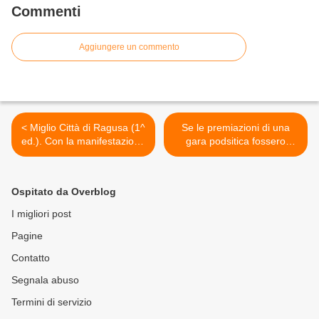
Commenti
Aggiungere un commento
< Miglio Città di Ragusa (1^
Se le premiazioni di una
ed.). Con la manifestazione
gara podsitica fossero
del Miglio la No al Doping e
privazioni. Un non-sense
alla Droga ha fatto 30!
che forse ci aiuta a riflettere
meglio >
Ospitato da Overblog
I migliori post
Pagine
Contatto
Segnala abuso
Termini di servizio