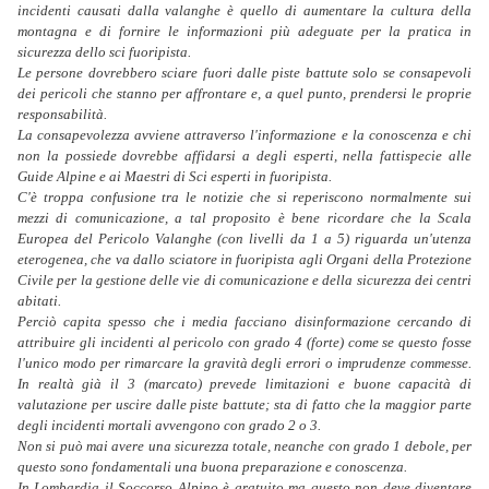
incidenti causati dalla valanghe è quello di aumentare la cultura della
montagna e di fornire le informazioni più adeguate per la pratica in
sicurezza dello sci fuoripista.
Le persone dovrebbero sciare fuori dalle piste battute solo se consapevoli
dei pericoli che stanno per affrontare e, a quel punto, prendersi le proprie
responsabilità.
La consapevolezza avviene attraverso l'informazione e la conoscenza e chi
non la possiede dovrebbe affidarsi a degli esperti, nella fattispecie alle
Guide Alpine e ai Maestri di Sci esperti in fuoripista.
C'è troppa confusione tra le notizie che si reperiscono normalmente sui
mezzi di comunicazione, a tal proposito è bene ricordare che la Scala
Europea del Pericolo Valanghe (con livelli da 1 a 5) riguarda un'utenza
eterogenea, che va dallo sciatore in fuoripista agli Organi della Protezione
Civile per la gestione delle vie di comunicazione e della sicurezza dei centri
abitati.
Perciò capita spesso che i media facciano disinformazione cercando di
attribuire gli incidenti al pericolo con grado 4 (forte) come se questo fosse
l'unico modo per rimarcare la gravità degli errori o imprudenze commesse.
In realtà già il 3 (marcato) prevede limitazioni e buone capacità di
valutazione per uscire dalle piste battute; sta di fatto che la maggior parte
degli incidenti mortali avvengono con grado 2 o 3.
Non si può mai avere una sicurezza totale, neanche con grado 1 debole, per
questo sono fondamentali una buona preparazione e conoscenza.
In Lombardia il Soccorso Alpino è gratuito ma questo non deve diventare