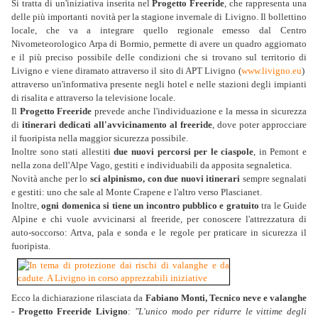
Si tratta di un'iniziativa inserita nel
Progetto Freeride
, che rappresenta una
delle più importanti novità per la stagione invernale di Livigno. Il bollettino
locale, che va a integrare quello regionale emesso dal Centro
Nivometeorologico Arpa di Bormio, permette di avere un quadro aggiornato
e il più preciso possibile delle condizioni che si trovano sul territorio di
Livigno e viene diramato attraverso il sito di APT Livigno (
www.livigno.eu
)
attraverso un'informativa presente negli hotel e nelle stazioni degli impianti
di risalita e attraverso la televisione locale.
Il
Progetto Freeride
prevede anche l'individuazione e la messa in sicurezza
di
itinerari dedicati all'avvicinamento al freeride
, dove poter approcciare
il fuoripista nella maggior sicurezza possibile.
Inoltre sono stati allestiti
due nuovi percorsi per le ciaspole
, in Pemont e
nella zona dell'Alpe Vago, gestiti e individuabili da apposita segnaletica.
Novità anche per lo
sci alpinismo, con due nuovi itinerari
sempre segnalati
e gestiti: uno che sale al Monte Crapene e l'altro verso Plascianet.
Inoltre,
ogni domenica si tiene un incontro pubblico e gratuito
tra le Guide
Alpine e chi vuole avvicinarsi al freeride, per conoscere l'attrezzatura di
auto-soccorso: Artva, pala e sonda e le regole per praticare in sicurezza il
fuoripista.
Ecco la dichiarazione rilasciata da
Fabiano Monti, Tecnico neve e valanghe
- Progetto Freeride Livigno
:
"L'unico modo per ridurre le vittime degli