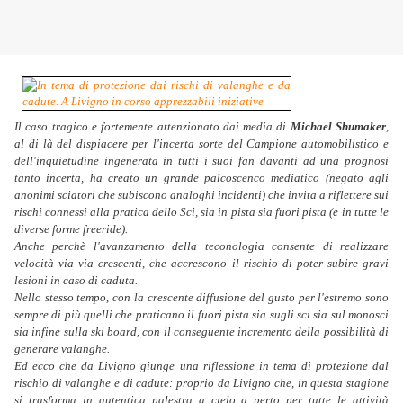
Il caso tragico e fortemente attenzionato dai media di
Michael Shumaker
,
al di là del dispiacere per l'incerta sorte del Campione automobilistico e
dell'inquietudine ingenerata in tutti i suoi fan davanti ad una prognosi
tanto incerta, ha creato un grande palcoscenco mediatico (negato agli
anonimi sciatori che subiscono analoghi incidenti) che invita a riflettere sui
rischi connessi alla pratica dello Sci, sia in pista sia fuori pista (e in tutte le
diverse forme freeride).
Anche perchè l'avanzamento della teconologia consente di realizzare
velocità via via crescenti, che accrescono il rischio di poter subire gravi
lesioni in caso di caduta.
Nello stesso tempo, con la crescente diffusione del gusto per l'estremo sono
sempre di più quelli che praticano il fuori pista sia sugli sci sia sul monosci
sia infine sulla ski board, con il conseguente incremento della possibilità di
generare valanghe.
Ed ecco che da Livigno giunge una riflessione in tema di protezione dal
rischio di valanghe e di cadute: proprio da Livigno che, in questa stagione
si trasforma in autentica palestra a cielo a perto per tutte le attività