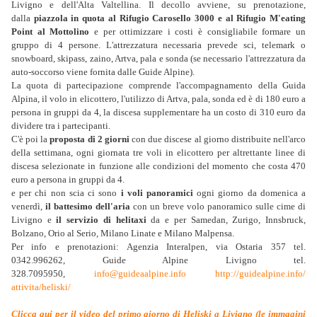
Livigno e dell'Alta Valtellina. Il decollo avviene, su prenotazione,
dalla
piazzola in quota al Rifugio Carosello 3000 e al Rifugio M'eating
Point al Mottolino
e per ottimizzare i costi è consigliabile formare un
gruppo di 4 persone. L'attrezzatura necessaria prevede sci, telemark o
snowboard, skipass, zaino, Artva, pala e sonda (se necessario l'attrezzatura da
auto-soccorso viene fornita dalle Guide Alpine).
La quota di partecipazione comprende l'accompagnamento della Guida
Alpina, il volo in elicottero, l'utilizzo di Artva, pala, sonda ed è di 180 euro a
persona in gruppi da 4, la discesa supplementare ha un costo di 310 euro da
dividere tra i partecipanti.
C'è poi la
proposta di 2 giorni
con due discese al giorno distribuite nell'arco
della settimana, ogni giornata tre voli in elicottero per altrettante linee di
discesa selezionate in funzione alle condizioni del momento che costa 470
euro a persona in gruppi da 4.
e per chi non scia ci sono
i voli panoramici
ogni giorno da domenica a
venerdì,
il battesimo dell'aria
con un breve volo panoramico sulle cime di
Livigno e
il servizio di helitaxi
da e per Samedan, Zurigo, Innsbruck,
Bolzano, Orio al Serio, Milano Linate e Milano Malpensa.
Per info e prenotazioni: Agenzia Interalpen, via Ostaria 357 tel.
0342.996262, Guide Alpine Livigno tel.
328.7095950,
info@guideaalpine.info
http://guidealpine.info/
attivita/heliski/
Clicca qui per il video del primo giorno di Heliski a Livigno (le immagini