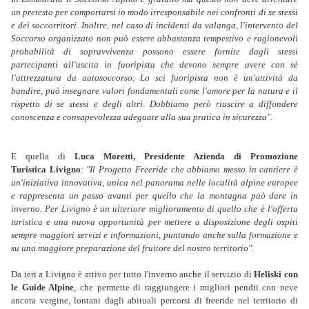
un pretesto per comportarsi in modo irresponsabile nei confronti di se stessi
e dei soccorritori. Inoltre, nel caso di incidenti da valanga, l'intervento del
Soccorso organizzato non può essere abbastanza tempestivo e ragionevoli
probabilità di sopravvivenza possono essere fornite dagli stessi
partecipanti all'uscita in fuoripista che devono sempre avere con sè
l'attrezzatura da autosoccorso, Lo sci fuoripista non è un'attività da
bandire, può insegnare valori fondamentali come l'amore per la natura e il
rispetto di se stessi e degli altri. Dobbiamo però riuscire a diffondere
conoscenza e consapevolezza adeguate alla sua pratica in sicurezza"
.
E quella di
Luca Moretti, Presidente Azienda di Promozione
Turistica Livigno
:
"Il Progetto Freeride che abbiamo messo in cantiere è
un'iniziativa innovativa, unica nel panorama nelle località alpine europee
e rappresenta un passo avanti per quello che la montagna può dare in
inverno. Per Livigno è un ulteriore miglioramento di quello che è l'offerta
turistica e una nuova opportunità per mettere a disposizione degli ospiti
sempre maggiori servizi e informazioni, puntando anche sulla formazione e
su una maggiore preparazione del fruitore del nostro territorio".
Da ieri a Livigno è attivo per tutto l'inverno anche il servizio di
Heliski con
le Guide Alpine
, che permette di raggiungere i migliori pendii con neve
ancora vergine, lontani dagli abituali percorsi di freeride nel territorio di