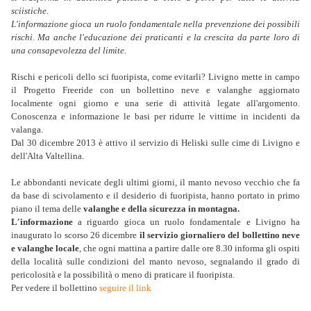
sciistiche.
L'informazione gioca un ruolo fondamentale nella prevenzione dei possibili
rischi. Ma anche l'educazione dei praticanti e la crescita da parte loro di
una consapevolezza del limite.
Rischi e pericoli dello sci fuoripista, come evitarli? Livigno mette in campo
il Progetto Freeride con un bollettino neve e valanghe aggiornato
localmente ogni giorno e una serie di attività legate all'argomento.
Conoscenza e informazione le basi per ridurre le vittime in incidenti da
valanga.
Dal 30 dicembre 2013 è attivo il servizio di Heliski sulle cime di Livigno e
dell'Alta Valtellina.
Le abbondanti nevicate degli ultimi giorni, il manto nevoso vecchio che fa
da base di scivolamento e il desiderio di fuoripista, hanno portato in primo
piano il tema delle
valanghe e della sicurezza in montagna.
L'informazione
a riguardo gioca un ruolo fondamentale e Livigno ha
inaugurato lo scorso 26 dicembre
il servizio giornaliero del bollettino neve
e valanghe locale
, che ogni mattina a partire dalle ore 8.30 informa gli ospiti
della località sulle condizioni del manto nevoso, segnalando il grado di
pericolosità e la possibilità o meno di praticare il fuoripista.
Per vedere il bollettino
seguire il link