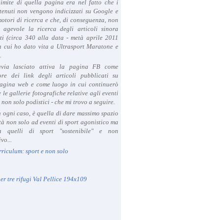
limite di quella pagina era nel fatto che i
tenuti non vengono indicizzati su Google e
 motori di ricerca e che, di conseguenza, non
a agevole la ricerca degli articoli sinora
ti (circa 340 alla data - metà aprile 2011
in cui ho dato vita a Ultrasport Maratone e
.
avia lasciato attiva la pagina FB come
ore dei link degli articoli pubblicati su
agina web e come luogo in cui continuerò
 le gallerie fotografiche relative agli eventi
- non solo podistici - che mi trovo a seguire.
in ogni caso, è quella di dare massimo spazio
ità non solo ad eventi di sport agonistico ma
 quelli di sport "sostenibile" e non
vo...
rriculum: sport e non solo