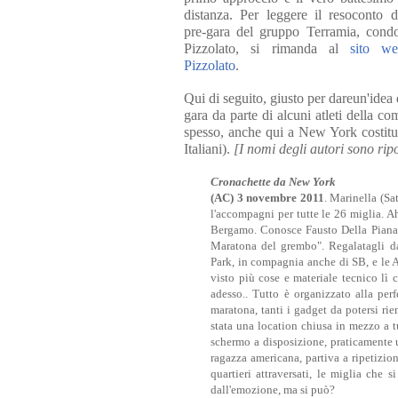
distanza. Per leggere il resoconto d
pre-gara del gruppo Terramia, cond
Pizzolato, si rimanda al
sito w
Pizzolato
.
Qui di seguito, giusto per dareun'idea
gara da parte di alcuni atleti della 
spesso, anche qui a New York costitui
Italiani).
[I nomi degli autori sono ripo
Cronachette da New York
(AC) 3 novembre 2011
. Marinella (Sa
l'accompagni per tutte le 26 miglia. A
Bergamo. Conosce Fausto Della Piana, e
Maratona del grembo". Regalatagli da
Park, in compagnia anche di SB, e le A
visto più cose e materiale tecnico lì c
adesso.. Tutto è organizzato alla perf
maratona, tanti i gadget da potersi rie
stata una location chiusa in mezzo a 
schermo a disposizione, praticamente 
ragazza americana, partiva a ripetizio
quartieri attraversati, le miglia che 
dall'emozione, ma si può?