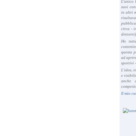
L'unico 
suoi con
in altri
risultav
pubblica
circa - 
dintorni)
Ho tutt
contenit
questa p
ad aprire
sportivi 
L'idea, 
e visibil
anche a
competiti
Il mio cu