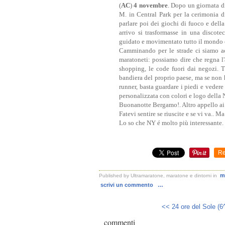
(
AC
)
4 novembre
. Dopo un giornata di
M. in Central Park per la cerimonia di
parlare poi dei giochi di fuoco e dell
arrivo si trasformasse in una discote
guidato e movimentato tutto il mondo c
Camminando per le strade ci siamo ac
maratoneti: possiamo dire che regna l'
shopping, le code fuori dai negozi. Tu
bandiera del proprio paese, ma se non h
runner, basta guardare i piedi e veder
personalizzata con colori e logo dell
Buonanotte Bergamo!. Altro appello ai
Fatevi sentire se riuscite e se vi va.. 
Lo so che NY é molto più interessante.
Re
m
Published by Ultramaratone, maratone e dintorni
in
scrivi un commento
…
<< 24 ore del Sole (6^
commenti