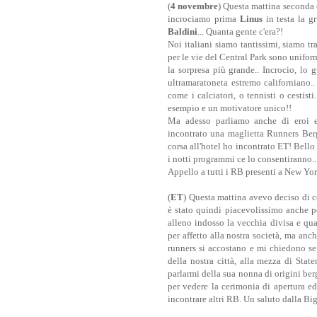
(
4 novembre
) Questa mattina seconda
incrociamo prima
Linus
in testa la g
Baldini
... Quanta gente c'era?!
Noi italiani siamo tantissimi, siamo t
per le vie del Central Park sono unifo
la sorpresa più grande.. Incrocio, lo
ultramaratoneta estremo californiano.
come i calciatori, o tennisti o cesti
esempio e un motivatore unico!!
Ma adesso parliamo anche di eroi e a
incontrato una maglietta Runners Berg
corsa all'hotel ho incontrato ET! Bello 
i notti programmi ce lo consentiranno...
Appello a tutti i RB presenti a New Yor
(
ET
) Questa mattina avevo deciso di c
è stato quindi piacevolissimo anche p
alleno indosso la vecchia divisa e qu
per affetto alla nostra società, ma anch
runners si accostano e mi chiedono s
della nostra città, alla mezza di Stat
parlarmi della sua nonna di origini be
per vedere la cerimonia di apertura ed
incontrare altri RB. Un saluto dalla Big 