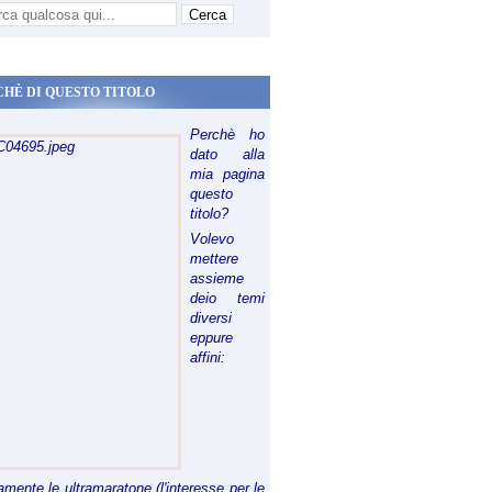
CHÈ DI QUESTO TITOLO
Perchè ho
dato alla
mia pagina
questo
titolo?
Volevo
mettere
assieme
deio temi
diversi
eppure
affini:
riamente le ultramaratone (l'interesse per le