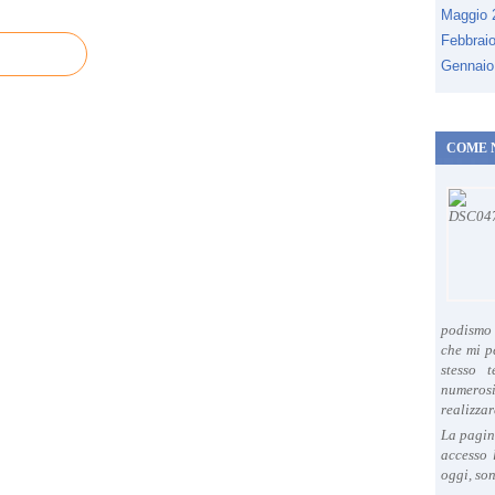
Maggio
Febbrai
Gennaio
COME 
podismo 
che mi p
stesso 
numeros
realizzar
La pagin
accesso 
oggi, son