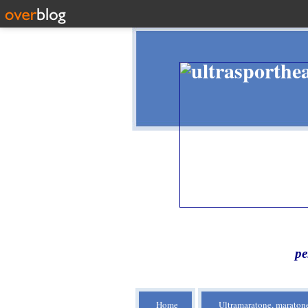
pe
Home
Ultramaratone, maratone