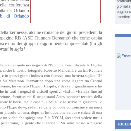
pratican
ella conferenza
giornali
otta da Orlando
pagina c
eb di Orlando
sportive
 della kermesse, alcune cronache dei giorni precedenti la
compagine RB
(ASD Runners Bergamo)
che come capita
sce uno dei gruppi maggiormente rappresentati (tra gli
rtati in sigla]
tta) sta cercando nei negozi di NY un pallone ufficiale NBA, che
h, anche il nostro fotografo, Roberto Mandelli, è un fan Runners
 in questi giorni indossa con fierezza una berretta siglata "5^
 Sir Marathon. Stamattina dopo una corsa leggera tra Central
venue, ho visitato l'Expo.. .Caspita, é davvero grandissimo e ho
he in tutti i negozi di articoli sportivi visti in vita mia fino ad
ezione, fornitissimo il mega-stand Asics, sponsor tecnico della
mpire le borse, ma la cosa piu'
bella
- e lo scrivo in grassetto - è
tutto l'Expo dove, seduti su delle comode poltroncine e un maxi
un piccolo cinema, dopo un'introduzione veloce e chiara di una
ne un video che spiega cosa è la NYCM, facendoti vedere tutti i
si percorrono, la gente che ti incita.... Mi sono messo a piagere
RICER