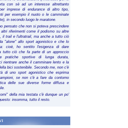
orta con sè ad un interesse altrettanto
per imprese di endurance di altro tipo,
anti per esempio il nuoto o le camminate
te), in secondo luogo le maratone.
ho pensato che non si poteva prescindere
 altri riferimenti come il podismo su altre
 il trail e l'ultratrail, ma anche a tutto ciò
a "alone" allo sport agonistico e che lo
ia: cioè, ho sentito l'esigenza di dare
a tutto ciò che fa parte di un approccio
le pratiche sportive di lunga durata,
i rientrare anche il camminare lento e la
della bici sostenibile. Secondo me, non c'è
lità di uno sport agonistico che esprima
campioni, se non c'è a fare da contorno
tica delle sue diverse forme diffusa e
ile.
torni" della mia testata c'è dunque un po'
 questo: insomma, tutto il resto.
VI