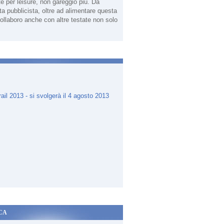
te per leisure, non gareggio più. Da
sta pubblicista, oltre ad alimentare questa
ollaboro anche con altre testate non solo
.
CA