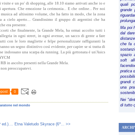
 visite e un po' di shopping, alle 18.10 siamo arrivati anche io e
quali p
 apertura. Che emozione la cerimonia... E che ordine... Per noi
grande 
a musica ad altissimo volume, che ha fatto in modo, che la zona
riguard
ca a cielo aperto.... Grandissimo il gruppo di argentini che ha
prolunga
he era presente.
Ma poi 
corti che finalmente, la Grande Mela, ha ormai accolto tutti i
dal dare
allegria in ogni street, in ogni avenue, un sacco di gente a fare
distanze,
tti con le loro magliette e felpe personalizzate raffiguranti la
che fa d
anno un segno distintivo così evidente, per capire se si tratta di
sostanz
e se indossano una scarpa da running. La più gettonata é un'Asics
spazio 
a NYCM
soft al
 RB in ascolto presenti nella Grande Mela.
facendoc
Ma non preoccupatevi.
pratica 
possibi
grandi 
una pra
post
0
sostenib
Nei "din
di tutto
aratone nel mondo
 ed.)....
Etna Valetudo Skyrace (6^... >>
ARCHI