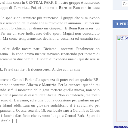
 e ultima corsa in CENTRAL PARK, il nostro gruppo é numeroso,
ruppo di Terramia... Poi, ci uniamo a
Born to Run
con in testa
ra le spedizioni straniere più numerose.. I gruppi che si muovono
rmi e sembrano delle onde che si muovono in armonia.. Poi per me
IL PER
 guardo, lo chiamo, ci diamo un cinque.... È
Dean Karnazes
, un
. Per me un eroe indiscusso dello sport. Magari non conosciuto
sti... Ma come temperamento, dedizione, costanza ed umanità èun
tleti delle nostre parti. Diciamo... nostrani. Finalmente ho
amo... In zona arrivo mentre stavamo ripartendo per tornare di
scambiarsi due parole... E spero di rivederla una di queste sere se
...
k. Fatevi sentire... E riconoscere... Anche con un sms
orrere a Central Park nella speranza di poter vedere qualche RB;
er me incontrare Alberto e Maurizio. Per la cronaca: quando mi
ando sarà il momento della gara metterò quella nuova, non solo
e per il piacere di essere identificata. Non ci crederete, ma molti
e sono di Bergamo, ed è una buona occasione per parlare un po'
en Island addirittura un giovane sudafricano si è avvicinato per
rgamasche. Questa sera alle 18, ora locale sarò a Columbus Circus
 i fuochi d'artificio che avranno luogo a Central Park. Spero di
Apple. [...]
priorita