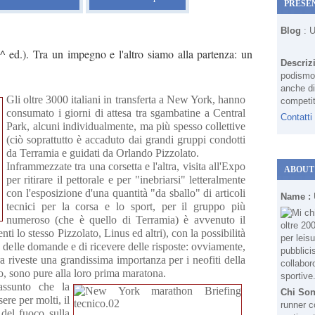
PRESE
Blog
: 
d.). Tra un impegno e l'altro siamo alla partenza: un
Descriz
podismo 
anche di
Gli oltre 3000 italiani in transferta a New York, hanno
competit
consumato i giorni di attesa tra sgambatine a Central
Contatti
Park, alcuni individualmente, ma più spesso collettive
(ciò soprattutto è accaduto dai grandi gruppi condotti
da Terramia e guidati da Orlando Pizzolato.
Inframmezzate tra una corsetta e l'altra, visita all'Expo
ABOUT
per ritirare il pettorale e per "inebriarsi" letteralmente
con l'esposizione d'una quantità "da sballo" di articoli
Name :
tecnici per la corsa e lo sport, per il gruppo più
numeroso (che è quello di Terramia) è avvenuto il
enti lo stesso Pizzolato, Linus ed altri), con la possibilità
re delle domande e di ricevere delle risposte: ovviamente,
ra riveste una grandissima importanza per i neofiti della
, sono pure alla loro prima maratona.
assunto che la
Chi So
re per molti, il
runner c
del fuoco sulla