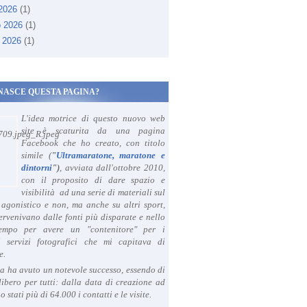
 2026
(1)
o 2026
(1)
 2026
(1)
NASCE QUESTA PAGINA?
L'idea motrice di questo nuovo web
site è scaturita da una pagina
Facebook che ho creato, con titolo
simile (
"
Ultramaratone, maratone e
dintorni
")
, avviata dall'ottobre 2010,
con il proposito di dare spazio e
visibilità ad una serie di materiali sul
agonistico e non, ma anche su altri sport,
ervenivano dalle fonti più disparate e nello
tempo per avere un "contenitore" per i
i servizi fotografici che mi capitava di
e.
a ha avuto un notevole successo, essendo di
libero per tutti: dalla data di creazione ad
o stati più di 64.000 i contatti e le visite.