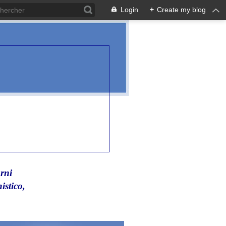
Login
+
Create my blog
rni
istico,