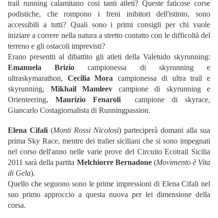
trail running calamitano cosi tanti atleti? Queste faticose corse
podistiche, che rompono i freni inibitori dell'istinto, sono
accessibili a tutti? Quali sono i primi consigli per chi vuole
iniziare a correre nella natura a stretto contatto con le difficoltà del
terreno e gli ostacoli imprevisti?
Erano presentti al dibattito gli atleti della Valetudo skyrunning:
Emanuela Brizio
campionessa di skyrunning e
ultraskymarathon,
Cecilia Mora
campionessa di ultra trail e
skyrunning,
Mikhail Mamleev
campione di skyrunning e
Orienteering,
Maurizio Fenaroli
campione di skyrace,
Giancarlo Costagiornalista di Runningpassion.
Elena Cifali
(
Monti Rossi Nicolosi
) parteciperà domani alla sua
prima Sky Race, mentre dei tralier siciliani che si sono impegnati
nel corso dell'anno nelle varie prove del Circuito Ecotrail Sicilia
2011 sarà della partita
Melchiorre Bernadone
(
Movimento è Vita
di Gela
).
Quello che seguono sono le prime impressioni di Elena Cifali nel
suo primo approccio a questa nuova per lei dimensione della
corsa.