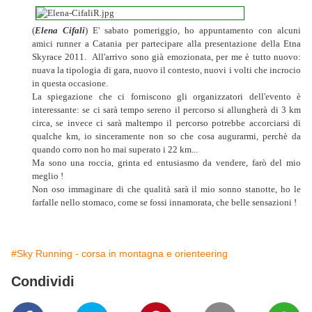
(
Elena Cifali
) E' sabato pomeriggio, ho appuntamento con alcuni
amici runner a Catania per partecipare alla presentazione della Etna
Skyrace 2011. All'arrivo sono già emozionata, per me è tutto nuovo:
nuava la tipologia di gara, nuovo il contesto, nuovi i volti che incrocio
in questa occasione.
La spiegazione che ci forniscono gli organizzatori dell'evento è
interessante: se ci sarà tempo sereno il percorso si allungherà di 3 km
circa, se invece ci sarà maltempo il percorso potrebbe accorciarsi di
qualche km, io sinceramente non so che cosa augurarmi, perchè da
quando corro non ho mai superato i 22 km...
Ma sono una roccia, grinta ed entusiasmo da vendere, farò del mio
meglio !
Non oso immaginare di che qualità sarà il mio sonno stanotte, ho le
farfalle nello stomaco, come se fossi innamorata, che belle sensazioni !
#Sky Running - corsa in montagna e orienteering
Condividi