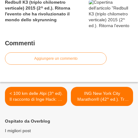
Redbull K3 (triplo chilometro
verticale) 2015 (2^ ed.). Ritorna
l'evento che ha rivoluzionato il
mondo dello skyrunning
Commenti
Aggiungere un commento
< 100 km delle Alpi (3^ ed).
ING New York City
Il racconto di Inge Hack: La
Marathon® (42^ ed.). Tra
bellezza del percorso. Ogni
un impegno e l'altro siamo
chilometro una favola da
alla partenza: un augurio a
scoprire
tutti gli Italiani in corsa! >
Ospitato da Overblog
I migliori post