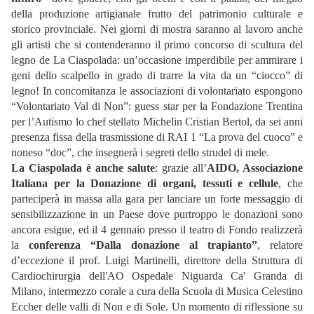
della produzione artigianale frutto del patrimonio culturale e
storico provinciale. Nei giorni di mostra saranno al lavoro anche
gli artisti che si contenderanno il primo concorso di scultura del
legno de La Ciaspolada: un’occasione imperdibile per ammirare i
geni dello scalpello in grado di trarre la vita da un “ciocco” di
legno! In concomitanza le associazioni di volontariato espongono
“Volontariato Val di Non”: guess star per la Fondazione Trentina
per l’Autismo lo chef stellato Michelin Cristian Bertol, da sei anni
presenza fissa della trasmissione di RAI 1 “La prova del cuoco” e
noneso “doc”, che insegnerà i segreti dello strudel di mele.
La Ciaspolada è anche salute
: grazie all’
AIDO, Associazione
Italiana per la Donazione di organi, tessuti e cellule
, che
parteciperà in massa alla gara per lanciare un forte messaggio di
sensibilizzazione in un Paese dove purtroppo le donazioni sono
ancora esigue, ed il 4 gennaio presso il teatro di Fondo realizzerà
la
conferenza “Dalla donazione al trapianto”
, relatore
d’eccezione il prof. Luigi Martinelli, direttore della Struttura di
Cardiochirurgia dell'AO Ospedale Niguarda Ca' Granda di
Milano, intermezzo corale a cura della Scuola di Musica Celestino
Eccher delle valli di Non e di Sole. Un momento di riflessione su