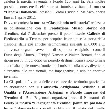
celebra la nascita avvenuta a Fondo 120 anni fa. Sarà inoltre
possibile conoscere il celebre artista futurista visitando la
mostra
“Depero Diabolicus”
presso il Centro Civico di Malosco, aperta
fino al 1 aprile 2012.
Davvero curiosa la
mostra “Ciaspolando nella storia”
realizzata
in collaborazione con la
Fondazione Museo
Storico del
Trentino
, dal 7 dicembre presso il polo museale
Gallerie di
Piedicastello a Trento
: per scoprire le origini e la storia della
ciaspole, dalle più antiche testimonianze risalenti al 6.000 a.C.
attraverso le grandi avventure di esploratori e alpinisti, come il
Duca degli Abruzzi, Fridtjof Nansen e Walter Bonatti, fino ai
giorni nostri, in cui dopo un periodo di dimenticanza sono tornate
alla ribalta quale nuova frontiera del turismo sulla neve, divertente
alternativa alle tradizionali, ma impegnative, discipline sportive
invernali.
La Ciaspolada è vetrina delle eccellenze del territorio: grazie alla
collaborazione con il
Consorzio
Artigianato Artistico e di
Qualità e l’Associazione Artigiani e Piccole Imprese del
Trentino
dal 5 all’8 gennaio organizza presso il Palanaunia di
Fondo la
mostra “L’artigianato trentino: ponte tra passato e
futuro”
dove godere, con gli occhi e con il palato, del meglio