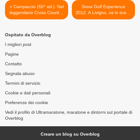
< Campaccio (55^ ed.). Nel
Snow Golf Experience
leggendario Cross Country,
2012. A Livigno, va in scena
non mancherà Gabriele De
dal 4 febbraio, una
Nard, alla sua 16^
kermesse che mette
partecipazione
assieme gare di golf con
Ospitato da Overblog
professionisti, trofei
individuali e a squadre,
I migliori post
combinate Sci-Golf >
Pagine
Contatto
Segnala abuso
Termini di servizio
Cookie e dati personali
Preferenze dei cookie
Vedi il profilo di Ultramaratone, maratone e dintorni sul portale di
Overblog
Creare un blog su Overblog