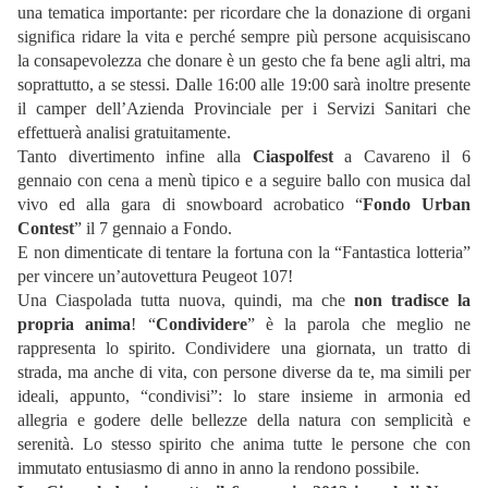
una tematica importante: per ricordare che la donazione di organi
significa ridare la vita e perché sempre più persone acquisiscano
la consapevolezza che donare è un gesto che fa bene agli altri, ma
soprattutto, a se stessi. Dalle 16:00 alle 19:00 sarà inoltre presente
il camper dell’Azienda Provinciale per i Servizi Sanitari che
effettuerà analisi gratuitamente.
Tanto divertimento infine alla
Ciaspolfest
a Cavareno il 6
gennaio con cena a menù tipico e a seguire ballo con musica dal
vivo ed alla gara di snowboard acrobatico “
Fondo Urban
Contest
” il 7 gennaio a Fondo.
E non dimenticate di tentare la fortuna con la “Fantastica lotteria”
per vincere un’autovettura Peugeot 107!
Una Ciaspolada tutta nuova, quindi, ma che
non tradisce la
propria anima
! “
Condividere
” è la parola che meglio ne
rappresenta lo spirito. Condividere una giornata, un tratto di
strada, ma anche di vita, con persone diverse da te, ma simili per
ideali, appunto, “condivisi”: lo stare insieme in armonia ed
allegria e godere delle bellezze della natura con semplicità e
serenità. Lo stesso spirito che anima tutte le persone che con
immutato entusiasmo di anno in anno la rendono possibile.