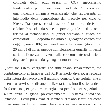
completa degli acidi grassi in CO
, meccanismo
2
fondamentale per un maratoneta, richiede l’intervento di
una molecola chiamata ossalacetato, che rappresenta un
intermedio della demolizione del glucosio nel ciclo di
Krebs. Da questa considerazione biochimica deriva la
celebre frase che riassume in poche parole tanti concetti
relativi al metabolismo: “I grassi bruciano al fuoco dei
carboidrati”. Il deposito massimo di glicogeno epatico può
raggiungere i 100g; se fosse l’unica fonte energetica dopo
20 minuti di corsa sarebbe completamente esaurita. In realtà
parte dell’energia proviene dalla concomitante ossidazione
degli acidi grassi e dal glicogeno muscolare.
Questi tre sistemi energetici non funzionano separatamente, ma
contribuiscono al turnover dell’ATP in modo diverso, a seconda
della natura del lavoro che il muscolo compie. Uno sprinter che si
allena su brevissime distanze utilizzerà tantissimo il sistema della
fosfocreatina per produrre energia, ma per distanze superiori ai
400m entra in gioco prevalentemente il sistema glicolitico-
lattacido. I livelli più elevati di lattato si rilevano infatti nel corso
di un esercizio fisico intenso che si protrae per due massimo tre