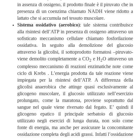
in assenza di ossigeno, il prodotto finale è il piruvato che in
presenza di un coenzima chiamato NADH viene ridotto a
lattato che si accumula nel tessuto muscolare.
Sistema ossidativo (aerobico)
: tale sistema contribuisce
alla risintesi dell’ATP in presenza di ossigeno attraverso un
sofisticato meccanismo cellulare chiamato fosforilazione
ossidativa. In seguito alla demolizione del glucosio
attraverso la glicolisi, il sottoprodotto formatosi –piruvato-
viene demolito completamente a CO
e H
O attraverso un
2
2
complesso meccanismo di reazioni enzimatiche note come
ciclo di Krebs . L’energia prodotta da tale reazione viene
impiegata per la risintesi dell’ATP. A differenza della
glicolisi anaerobica che attinge quasi esclusivamente al
glicogeno muscolare, il glucosio utilizzato nell’esercizio
prolungato, come la maratona, proviene soprattutto dal
sangue nel quale viene riversato dal fegato. E’ quindi il
glicogeno epatico il principale serbatoio di glucosio
utilizzato negli esercizi di lunga durata, non solo come
fonte di energia, ma anche per assicurare la concomitante
ossidazione completa degli acidi grassi. Infatti l’ossidazione