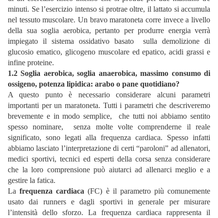
minuti. Se l’esercizio intenso si protrae oltre, il lattato si accumula
nel tessuto muscolare. Un bravo maratoneta corre invece a livello
della sua soglia aerobica, pertanto per produrre energia verrà
impiegato il sistema ossidativo basato sulla demolizione di
glucosio ematico, glicogeno muscolare ed epatico, acidi grassi e
infine proteine.
1.2 Soglia aerobica, soglia anaerobica, massimo consumo di
ossigeno, potenza lipidica: arabo o pane quotidiano?
A questo punto è necessario considerare alcuni parametri
importanti per un maratoneta. Tutti i parametri che descriveremo
brevemente e in modo semplice, che tutti noi abbiamo sentito
spesso nominare, senza molte volte comprenderne il reale
significato, sono legati alla frequenza cardiaca. Spesso infatti
abbiamo lasciato l’interpretazione di certi “paroloni” ad allenatori,
medici sportivi, tecnici ed esperti della corsa senza considerare
che la loro comprensione può aiutarci ad allenarci meglio e a
gestire la fatica.
La
frequenza cardiaca
(FC) è il parametro più comunemente
usato dai runners e dagli sportivi in generale per misurare
l’intensità dello sforzo. La frequenza cardiaca rappresenta il