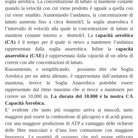
soglia aerobica. La concentrazione di lattato si mantiene costante
quando la velocità con cui viene prodotto è uguale a quella con
cui viene smaltito. Aumentando l’andatura, la concentrazione di
lattato aumenta fino a circa 4mmoli/l; la soglia anaerobica è
l’intervallo di velocità alla quale la concentrazione di lattato si
mantiene costante intorno a 4mmoli/l. La
capacità aerobica
(CA)
è il tempo per il quale si riesce a mantenere l’andatura
rappresentata dalla soglia anaerobica. Infine la
capacità
anaerobica
(CAE)
è rappresentata dalla capacità di un atleta di
correre con alte concentrazioni di lattato.
Riassumendo, e semplificando, possiamo dire che Soglia
Aerobica per un atleta allenato, è rappresentata dall’andatura di
maratona, invece la Soglia Anaerobica potrebbe essere
rappresentato dal ritmo massimo che si riesce a mantenere per
correre un 10.000 m.
La durata del 10.000 è la nostra CA
Capacità Aerobica.
E’ evidente che tanto più ossigeno arriva ai muscoli, tanto
maggiore può essere la combustione di glicogeno e di acidi grassi,
con una maggiore produzione di ATP a vantaggio delle richieste
delle fibre muscolari e d’una loro contrazione con maggiore
frequenza. La quantità di ossigeno che può essere utilizzata