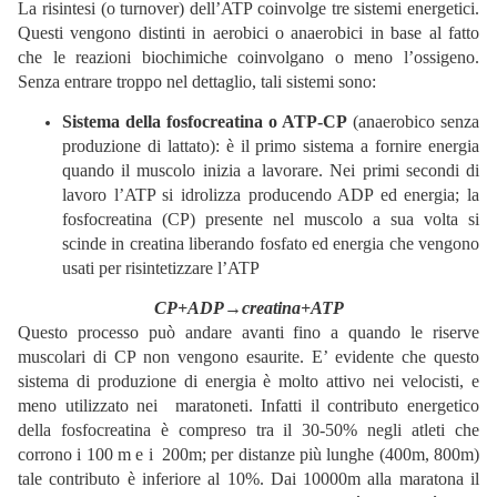
La risintesi (o turnover) dell’ATP coinvolge tre sistemi energetici.
Questi vengono distinti in aerobici o anaerobici in base al fatto
che le reazioni biochimiche coinvolgano o meno l’ossigeno.
Senza entrare troppo nel dettaglio, tali sistemi sono:
Sistema della fosfocreatina o ATP-CP
(anaerobico senza
produzione di lattato): è il primo sistema a fornire energia
quando il muscolo inizia a lavorare. Nei primi secondi di
lavoro l’ATP si idrolizza producendo ADP ed energia; la
fosfocreatina (CP) presente nel muscolo a sua volta si
scinde in creatina liberando fosfato ed energia che vengono
usati per risintetizzare l’ATP
CP+ADP→creatina+ATP
Questo processo può andare avanti fino a quando le riserve
muscolari di CP non vengono esaurite. E’ evidente che questo
sistema di produzione di energia è molto attivo nei velocisti, e
meno utilizzato nei maratoneti. Infatti il contributo energetico
della fosfocreatina è compreso tra il 30-50% negli atleti che
corrono i 100 m e i 200m; per distanze più lunghe (400m, 800m)
tale contributo è inferiore al 10%. Dai 10000m alla maratona il