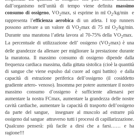
dall’organismo nell’unità di tempo viene definita
massimo
consumo di ossigeno
, VO
max, si esprime in ml O
/kg/min e
2
2
rappresenta l’
efficienza aerobica
di un atleta. I top runners
possono arrivare a un valore di VO
max di 75 ml O
/kg/min.
2
2
Durante una maratona l’atleta lavora al 70-75% della VO
max.
2
La percentuale di utilizzazione dell’ ossigeno (VO
max) è una
2
delle grandezze da allenare per migliorare la prestazione durante
la maratona. Il massimo consumo di ossigeno dipende dalla
frequenza cardiaca massima, dalla gittata sistolica (cioè la quantità
di sangue che viene espulso dal cuore ad ogni battito) e dalla
capacità di estrazione periferica dell’ossigeno (il cosiddetto
gradiente artero- venoso). Insomma per potere aumentare il nostro
massimo consumo d’ossigeno è sufficiente allenarsi per
aumentare la nostra FCmax, aumentare la grandezza delle nostre
cavità cardiache, aumentare la capacità di trasporto dell’ossigeno
da parte del sangue, insegnare al muscolo ad estrarre più
ossigeno dal sangue attraverso tutti i processi di capillarizzazione.
Qualcuno penserà: più facile a dirsi che a farsi…… e ha
ragione!!!