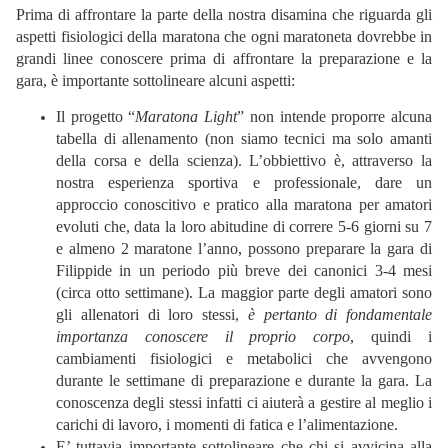
Prima di affrontare la parte della nostra disamina che riguarda gli
aspetti fisiologici della maratona che ogni maratoneta dovrebbe in
grandi linee conoscere prima di affrontare la preparazione e la
gara, è importante sottolineare alcuni aspetti:
Il progetto “
Maratona Light
” non intende proporre alcuna
tabella di allenamento (non siamo tecnici ma solo amanti
della corsa e della scienza). L’obbiettivo è, attraverso la
nostra esperienza sportiva e professionale, dare un
approccio conoscitivo e pratico alla maratona per amatori
evoluti che, data la loro abitudine di correre 5-6 giorni su 7
e almeno 2 maratone l’anno, possono preparare la gara di
Filippide in un periodo più breve dei canonici 3-4 mesi
(circa otto settimane). La maggior parte degli amatori sono
gli allenatori di loro stessi,
è pertanto di fondamentale
importanza conoscere il proprio corpo
, quindi i
cambiamenti fisiologici e metabolici che avvengono
durante le settimane di preparazione e durante la gara. La
conoscenza degli stessi infatti ci aiuterà a gestire al meglio i
carichi di lavoro, i momenti di fatica e l’alimentazione.
E’ tuttavia importante sottolineare che chi si avvicina alla