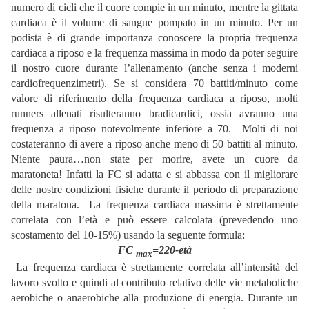
numero di cicli che il cuore compie in un minuto, mentre la gittata
cardiaca è il volume di sangue pompato in un minuto. Per un
podista è di grande importanza conoscere la propria frequenza
cardiaca a riposo e la frequenza massima in modo da poter seguire
il nostro cuore durante l’allenamento (anche senza i moderni
cardiofrequenzimetri). Se si considera 70 battiti/minuto come
valore di riferimento della frequenza cardiaca a riposo, molti
runners allenati risulteranno bradicardici, ossia avranno una
frequenza a riposo notevolmente inferiore a 70. Molti di noi
costateranno di avere a riposo anche meno di 50 battiti al minuto.
Niente paura…non state per morire, avete un cuore da
maratoneta! Infatti la FC si adatta e si abbassa con il migliorare
delle nostre condizioni fisiche durante il periodo di preparazione
della maratona. La frequenza cardiaca massima è strettamente
correlata con l’età e può essere calcolata (prevedendo uno
scostamento del 10-15%) usando la seguente formula:
FC
=220-età
max
La frequenza cardiaca è strettamente correlata all’intensità del
lavoro svolto e quindi al contributo relativo delle vie metaboliche
aerobiche o anaerobiche alla produzione di energia. Durante un