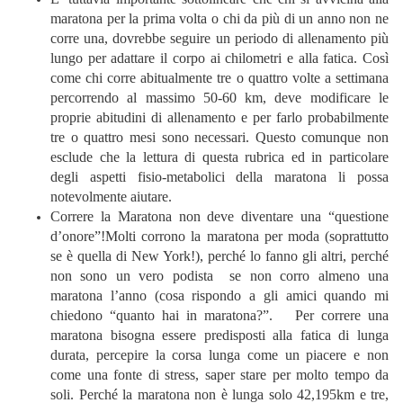
maratona per la prima volta o chi da più di un anno non ne
corre una, dovrebbe seguire un periodo di allenamento più
lungo per adattare il corpo ai chilometri e alla fatica. Così
come chi corre abitualmente tre o quattro volte a settimana
percorrendo al massimo 50-60 km, deve modificare le
proprie abitudini di allenamento e per farlo probabilmente
tre o quattro mesi sono necessari. Questo comunque non
esclude che la lettura di questa rubrica ed in particolare
degli aspetti fisio-metabolici della maratona li possa
notevolmente aiutare.
Correre la Maratona non deve diventare una “questione
d’onore”!Molti corrono la maratona per moda (soprattutto
se è quella di New York!), perché lo fanno gli altri, perché
non sono un vero podista se non corro almeno una
maratona l’anno (cosa rispondo a gli amici quando mi
chiedono “quanto hai in maratona?”. Per correre una
maratona bisogna essere predisposti alla fatica di lunga
durata, percepire la corsa lunga come un piacere e non
come una fonte di stress, saper stare per molto tempo da
soli. Perché la maratona non è lunga solo 42,195km e tre,