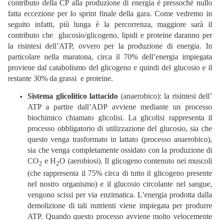
contributo della CP alla produzione di energia è pressoché nullo
fatta eccezione per lo sprint finale della gara. Come vedremo in
seguito infatti, più lunga è la percorrenza, maggiore sarà il
contributo che glucosio/glicogeno, lipidi e proteine daranno per
la risintesi dell’ATP, ovvero per la produzione di energia. In
particolare nella maratona, circa il 70% dell’energia impiegata
proviene dal catabolismo del glicogeno e quindi del glucosio e il
restante 30% da grassi e proteine.
Sistema glicolitico lattacido
(anaerobico): la risintesi dell’
ATP a partire dall’ADP avviene mediante un processo
biochimico chiamato glicolisi. La glicolisi rappresenta il
processo obbligatorio di utilizzazione del glucosio, sia che
questo venga trasformato in lattato (processo anaerobico),
sia che venga completamente ossidato con la produzione di
CO
e H
O (aerobiosi). Il glicogeno contenuto nei muscoli
2
2
(che rappresenta il 75% circa di tutto il glicogeno presente
nel nostro organismo) e il glucosio circolante nel sangue,
vengono scissi per via enzimatica. L’energia prodotta dalla
demolizione di tali nutrienti viene impiegata per produrre
ATP. Quando questo processo avviene molto velocemente