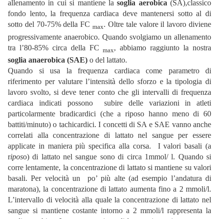
allenamento in cui si mantiene la
soglia aerobica
(SA),classico
fondo lento, la frequenza cardiaca deve mantenersi sotto al di
sotto del 70-75% della FC
. Oltre tale valore il lavoro diviene
max
progressivamente anaerobico. Quando svolgiamo un allenamento
tra l’80-85% circa della FC
, abbiamo raggiunto la nostra
max
soglia anaerobica (SAE)
o del lattato.
Quando si usa la frequenza cardiaca come parametro di
riferimento per valutare l’intensità dello sforzo e la tipologia di
lavoro svolto, si deve tener conto che gli intervalli di frequenza
cardiaca indicati possono subire delle variazioni in atleti
particolarmente bradicardici (che a riposo hanno meno di 60
battiti/minuto) o tachicardici. I concetti di SA e SAE vanno anche
correlati alla concentrazione di lattato nel sangue per essere
applicate in maniera più specifica alla corsa. I valori basali (a
r
ipos
o) di lattato nel sangue sono di circa 1mmol/ l. Quando si
corre lentamente, la concentrazione di lattato si mantiene su valori
basali. Per velocità un po’ più alte (ad esempio l’andatura di
maratona), la concentrazione di lattato aumenta fino a 2 mmoli/l.
L’intervallo di velocità alla quale la concentrazione di lattato nel
sangue si mantiene costante intorno a 2 mmoli/l rappresenta la