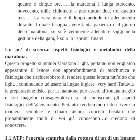
quattro o cinque ore……la maratona è lunga ottocento,
novecento, mille chilometri e può durare due, tre, quattro
mesi…..La vera gara è il lungo periodo di allenamento
durante il quale bisogna avere tanta pazienza e il giorno
della maratona, se si è veramente allenati e saggi nella
gestione della gara, è solo lo “sprint” finale!
Un po’ di scienza: aspetti fisiologici e metabolici della
maratona.
Questo progetto si intitola Maratona Light, pertanto non vogliamo
appesantire il lettore con approfondimenti di biochimica e
fisiologia che rischierebbero di rendere questa lettura tutt’altro che
light…continuando ad usare la lingua inglese very hard!Tuttavia
la preparazione fisica per la maratona può essere affrontata meglio
e con maggior consapevolezza se si conoscono gli aspetti
fisiologici dell’allenamento. Pertanto cercheremo di descrivere in
maniera semplice e chiara alcuni concetti basilari che
probabilmente molti di voi già conoscono…o credono di
conoscere.
1.1 ATP: l’energia scaturita dalla rottura di un di un legame