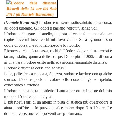
(Daniele Baranzini)
L’odore è un senso sottovalutato nella corsa,
gli odori guidano. Gli odori ti parlano “diretti”, senza veli.
L’odore nelle gare ad anello, in pista, diventa fondamentale per
capire dove mi trovo e chi mi trovo vicino. Si, a ognuno il suo
odore di corsa….e io lo riconosco e lo ricordo.
Riconosco che atleta passa, e chi è. L’odore dei ventiquattroristi è
tartan, asfalto, gomma delle scarpe. Dopo più di 200km di corsa
in una gara, l’odore esiste nella sua incommensurabile distanza.
L’odore è distanza corsa con se stessi.
Pelle, pelle fresca e sudata, è puzza, sudore e lacrime con qualche
sorriso. L’odore porta il colore alla corsa lunga e ripetuta,
concentrica e rotonda.
L’odore di una pista di atletica battuta per ore è l’odore del mio
mondo. L’odore della maglia.
E più ripeti i giri di un anello in pista di atletica più quest’odore ti
aiuta a soffrire… Io puzzo di alce morto dopo 9 o 10 ore. Le
donne invece, anche dopo venti ore profumano.