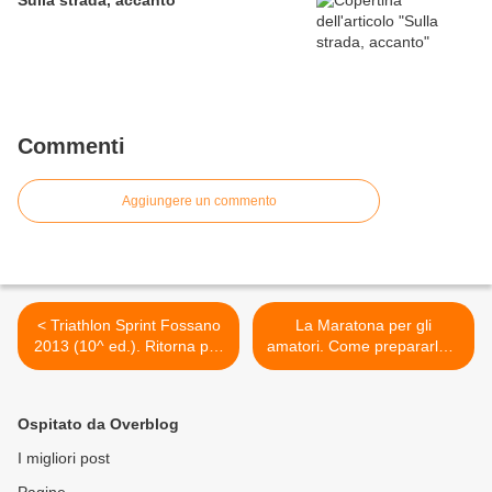
Sulla strada, accanto
Commenti
Aggiungere un commento
< Triathlon Sprint Fossano
La Maratona per gli
2013 (10^ ed.). Ritorna per
amatori. Come prepararla e
la 10^ volta quella che è
affrontarla (Lara La Pera e
ormai una "classica" di
Attilio Licciardi). Fisiologia
inizio stagione
1^ parte >
Ospitato da Overblog
I migliori post