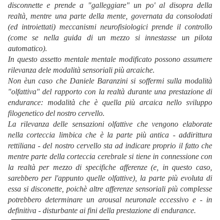
disconnette e prende a "galleggiare" un po' al disopra della
realtà, mentre una parte della mente, governata da consolodati
(ed introiettati) meccanismi neurofisiologici prende il controllo
(come se nella guida di un mezzo si innestasse un pilota
automatico).
In questo assetto mentale mentale modificato possono assumere
rilevanza dele modalità sensoriali più arcaiche.
Non èun caso che Daniele Baranzini si soffermi sulla modalità
"olfattiva" del rapporto con la realtà durante una prestazione di
endurance: modalità che è quella più arcaica nello sviluppo
filogenetico del nostro cervello.
La rilevanza delle sensazioni olfattive che vengono elaborate
nella corteccia limbica che è la parte più antica - addirittura
rettiliana - del nostro cervello sta ad indicare proprio il fatto che
mentre parte della corteccia cerebrale si tiene in connessione con
la realtà per mezzo di specifiche afferenze (e, in questo caso,
sarebbero per l'appunto quelle olfattive), la parte più evoluta di
essa si disconette, poichè altre afferenze sensoriali più complesse
potrebbero determinare un arousal neuronale eccessivo e - in
definitiva - disturbante ai fini della prestazione di endurance.