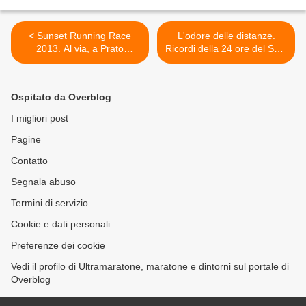
< Sunset Running Race
L'odore delle distanze.
2013. Al via, a Prato
Ricordi della 24 ore del Sole
Nevoso, il prossimo 16
2012 (di Daniele Baranzini)
marzo, anche Marco Olmo
>
Ospitato da Overblog
I migliori post
Pagine
Contatto
Segnala abuso
Termini di servizio
Cookie e dati personali
Preferenze dei cookie
Vedi il profilo di Ultramaratone, maratone e dintorni sul portale di
Overblog