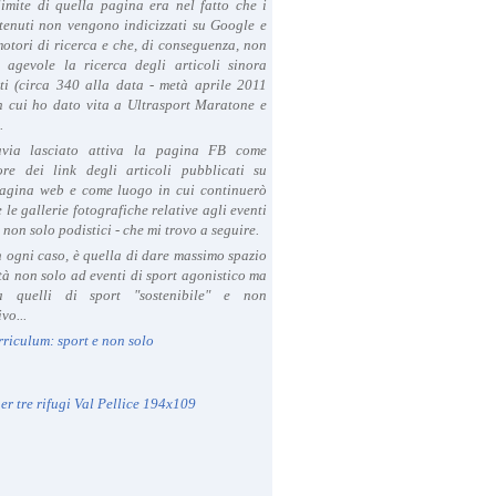
limite di quella pagina era nel fatto che i
tenuti non vengono indicizzati su Google e
 motori di ricerca e che, di conseguenza, non
a agevole la ricerca degli articoli sinora
ti (circa 340 alla data - metà aprile 2011
in cui ho dato vita a Ultrasport Maratone e
.
avia lasciato attiva la pagina FB come
ore dei link degli articoli pubblicati su
agina web e come luogo in cui continuerò
 le gallerie fotografiche relative agli eventi
- non solo podistici - che mi trovo a seguire.
in ogni caso, è quella di dare massimo spazio
ità non solo ad eventi di sport agonistico ma
 quelli di sport "sostenibile" e non
vo...
rriculum: sport e non solo