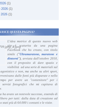
 2026
(1)
o 2026
(1)
 2026
(1)
NASCE QUESTA PAGINA?
L'idea motrice di questo nuovo web
site è scaturita da una pagina
Facebook che ho creato, con titolo
simile (
"
Ultramaratone, maratone e
dintorni
")
, avviata dall'ottobre 2010,
con il proposito di dare spazio e
visibilità ad una serie di materiali sul
agonistico e non, ma anche su altri sport,
ervenivano dalle fonti più disparate e nello
tempo per avere un "contenitore" per i
i servizi fotografici che mi capitava di
e.
a ha avuto un notevole successo, essendo di
libero per tutti: dalla data di creazione ad
o stati più di 64.000 i contatti e le visite.