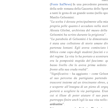
(
Fonte ItalNews
) In una precedente presen
della sede romana della Gazzetta dello Sport
a tanti le gesta di un grande uomo (nello spor
Manlio Gelsomini:
“
La scelta è dovuta principalmente alla mia 
propria pelle quanto è accaduto nella stor
Alessia Glielmi, archivista del museo della
Gelsomini ha scritto durante la prigionia
”.
“
La parabola di Gelsomini è la dimostrazio
è stata una collezione di storie umane div
partenza lontani. Egli aveva cominciato 
bblica come capo degli studenti fascisti e c
del regime. La vita lo ha portato a scontrar
era la pomposità stupida del fascismo: q
basso livello che lo aveva prima sedotto 
fronte alla sua cruda realtà
”.
“
Significativo
– ha aggiunto –
come Gelsom
al suo percorso da partigiano partendo 
trascorsi insieme ad un tirocinante ebreo, 
e scoperte all’insegna di un pieno di orgog
porterà a scegliere la via partigiana. Eran
cui si illuse di poter aiutare il suo pae
purtroppo finire anch’egli la sua vita nello
ardeatine
”.