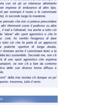
orta con sè ad un interesse altrettanto
per imprese di endurance di altro tipo,
anti per esempio il nuoto o le camminate
te), in secondo luogo le maratone.
ho pensato che non si poteva prescindere
 altri riferimenti come il podismo su altre
 il trail e l'ultratrail, ma anche a tutto ciò
a "alone" allo sport agonistico e che lo
ia: cioè, ho sentito l'esigenza di dare
a tutto ciò che fa parte di un approccio
le pratiche sportive di lunga durata,
i rientrare anche il camminare lento e la
della bici sostenibile. Secondo me, non c'è
lità di uno sport agonistico che esprima
campioni, se non c'è a fare da contorno
tica delle sue diverse forme diffusa e
ile.
torni" della mia testata c'è dunque un po'
 questo: insomma, tutto il resto.
VI