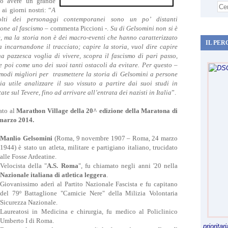
uò avere un grande
 ai giorni nostri: “
A
molti dei personaggi contemporanei sono un po’ distanti
ione al fascismo
– commenta Piccioni -.
Su di Gelsomini non si è
e, ma la storia non è dei macro-eventi che hanno caratterizzato
IL PER
 incarnandone il tracciato; capire la storia, vuol dire capire
 pazzesca voglia di vivere, scopra il fascismo di pari passo,
 poi come uno dei suoi tanti ostacoli da evitare. Per questo –
odi migliori per trasmettere la storia di Gelsomini a persone
 utile analizzare il suo vissuto a partire dai suoi studi in
e sul Tevere, fino ad arrivare all’entrata dei nazisti in Italia
”.
ato al
Marathon Village della 20^ edizione della Maratona di
 marzo 2014.
Manlio Gelsomini
(Roma, 9 novembre 1907 – Roma, 24 marzo
1944) è stato un atleta, militare e partigiano italiano, trucidato
alle Fosse Ardeatine.
Velocista della "
A.S. Roma
", fu chiamato negli anni '20 nella
Nazionale italiana di atletica leggera
.
Giovanissimo aderì al Partito Nazionale Fascista e fu capitano
del 79º Battaglione "Camicie Nere" della Milizia Volontaria
Sicurezza Nazionale.
Laureatosi in Medicina e chirurgia, fu medico al Policlinico
Umberto I di Roma.
priorita