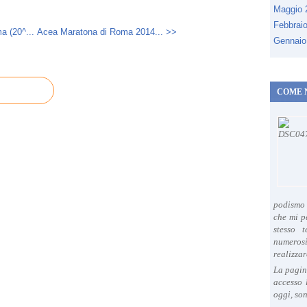
Maggio
Febbrai
 (20^...
Acea Maratona di Roma 2014... >>
Gennaio
COME 
podismo 
che mi p
stesso 
numeros
realizzar
La pagin
accesso 
oggi, son