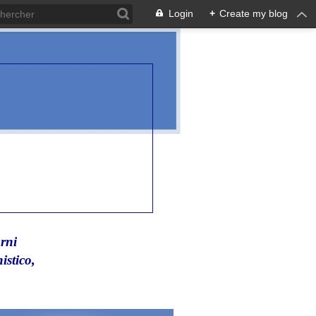
Login
+
Create my blog
rni
istico,