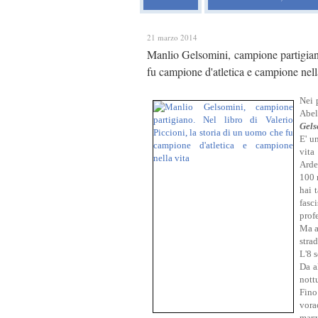
21 marzo 2014
Manlio Gelsomini, campione partigiano
fu campione d'atletica e campione nell
Nei 
Abel
Gels
E' u
vita
Arde
100 m
hai 
fasc
profe
Ma a
stra
L'8 s
Da a
nott
Fino
vora
marz