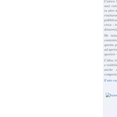
L'unico 
suoi con
in altri
risultav
pubblica
circa - 
dintorni)
Ho tutt
contenit
questa p
ad aprire
sportivi 
L'idea, 
e visibil
anche a
competiti
Il mio cu