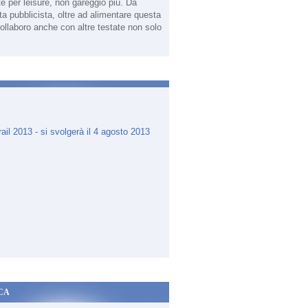
te per leisure, non gareggio più. Da
sta pubblicista, oltre ad alimentare questa
ollaboro anche con altre testate non solo
.
CA