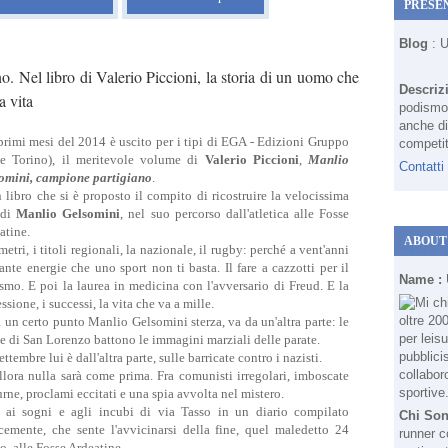
PRESE
Blog
: 
. Nel libro di Valerio Piccioni, la storia di un uomo che
Descriz
a vita
podismo 
anche di
primi mesi del 2014 è uscito per i tipi di EGA - Edizioni Gruppo
competit
e Torino), il meritevole volume di
Valerio Piccioni
,
Manlio
Contatti
omini, campione partigiano
.
n libro che si è proposto il compito di ricostruire la velocissima
 di
Manlio Gelsomini
, nel suo percorso dall'atletica alle Fosse
atine.
ABOUT
etri, i titoli regionali, la nazionale, il rugby: perché a vent'anni
tante energie che uno sport non ti basta. Il fare a cazzotti per il
Name :
ismo. E poi la laurea in medicina con l'avversario di Freud. E la
ssione, i successi, la vita che va a mille.
 un certo punto Manlio Gelsomini sterza, va da un'altra parte: le
de di San Lorenzo battono le immagini marziali delle parate.
ettembre lui è dall'altra parte, sulle barricate contro i nazisti.
llora nulla sarà come prima. Fra comunisti irregolari, imboscate
urne, proclami eccitati e una spia avvolta nel mistero.
 ai sogni e agli incubi di via Tasso in un diario compilato
Chi So
cemente, che sente l'avvicinarsi della fine, quel maledetto 24
runner c
o, alle Fosse Ardeatine.