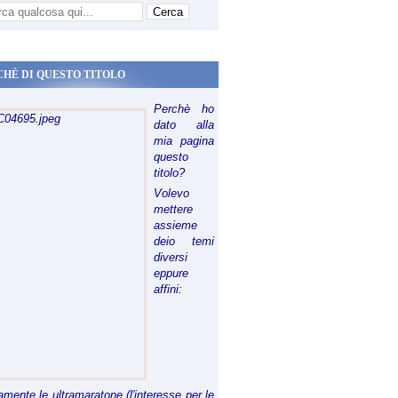
CHÈ DI QUESTO TITOLO
Perchè ho
dato alla
mia pagina
questo
titolo?
Volevo
mettere
assieme
deio temi
diversi
eppure
affini:
riamente le ultramaratone (l'interesse per le