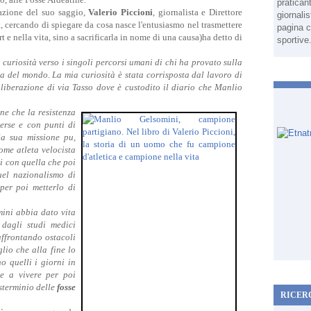
pratican
tazione del suo saggio,
Valerio Piccioni
, giornalista e Direttore
giornali
, cercando di spiegare da cosa nasce l'entusiasmo nel trasmettere
pagina c
t e nella vita, sino a sacrificarla in nome di una causa)ha detto di
sportive
curiosità verso i singoli percorsi umani di chi ha provato sulla
ia del mondo
.
La mia curiosità è stata corrisposta dal lavoro di
 liberazione di via Tasso dove è custodito il diario che Manlio
ne che la resistenza
erse e con punti di
la sua missione pu,
ome atleta velocista
si con quella che poi
uel nazionalismo di
per poi metterlo di
ini abbia dato vita
dagli studi medici
affrontando ostacoli
lio che alla fine lo
o quelli i giorni in
se a vivere per poi
 sterminio delle
fosse
RICER