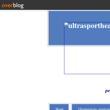
pe
Home
Ultramaratone, maratone