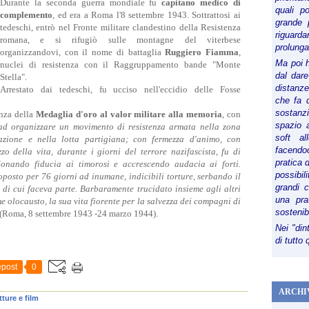
Durante la seconda guerra mondiale fu
capitano medico di
quali p
complemento
, ed era a Roma l'8 settembre 1943. Sottrattosi ai
grande 
tedeschi, entrò nel Fronte militare clandestino della Resistenza
riguard
romana, e si rifugiò sulle montagne del viterbese
prolunga
organizzandovi, con il nome di bat­ta­glia
Rug­giero Fiamma
,
Ma poi 
nuclei di resistenza con il Raggruppamento bande "Monte
dal dare
Stella".
distanze,
Arrestato dai tedeschi, fu ucciso nell'eccidio delle Fosse
che fa d
sostanz
enza della
Medaglia d'oro al valor militare alla memoria
, con
spazio 
ad organizzare un movimento di resistenza armata nella zona
soft al
irazione e nella lotta partigiana; con fermezza d'animo, con
facendoc
zo della vita, durante i giorni del terrore nazifascista, fu di
pratica 
onando fiducia ai timorosi e accrescendo audacia ai forti.
possibi
oposto per 76 giorni ad inumane, indicibili torture, serbando il
grandi 
e di cui faceva parte. Barbaramente trucidato insieme agli altri
una pra
e olocausto, la sua vita fiorente per la salvezza dei compagni di
sostenib
(Roma, 8 settembre 1943 -24 marzo 1944).
Nei "din
di tutto
post
0
ARCHI
tture e film