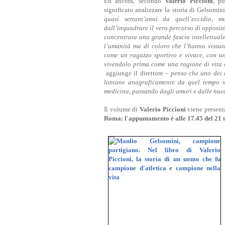
Ed ancora, secondo
Valerio Piccioni
, p
significato analizzare la storia di Gelsomini
quasi settant’anni da quell’eccidio, 
dall’inquadrare il vero percorso di opposiz
concentrata una grande fascia intellettual
l’umanità ma di coloro che l’hanno vissuta
come un ragazzo sportivo e vivace, con una
vivendolo prima come una ragione di vita e
aggiunge il direttore
– penso che uno dei m
lontane anagraficamente da quel tempo sia
medicina, passando dagli amori e dalle nuotat
Il volume di
Valerio Piccioni
viene present
Roma: l'appuntamento è alle 17.45 del 21