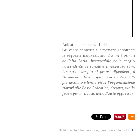
Ardeatine il 24 marzo 1944.
Gli venne conferita alla memoria l'onorific
la seguente motivazione:
«Fu tra i primi 
dell'alto Lazio. Instancabile nella cosp
l'ascendente personale e il generoso sprez
luminoso esempio ai propri dipendenti, d
Denunciato da una spia, fu arrestato e sott
più assoluto silenzio circa l'organizzazion
martiri alle Fosse Ardeatine, donava, sublim
fede e per il riscatto della Patria oppressa»
Re
le
Published by Ultramaratone, maratone e dintorni
in