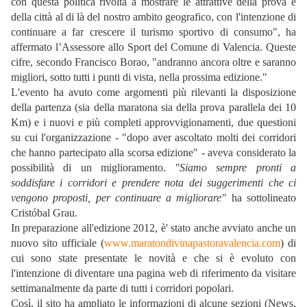
con questa politica rivolta a mostrare le attrattive della prova e
della città al di là del nostro ambito geografico, con l'intenzione di
continuare a far crescere il turismo sportivo di consumo", ha
affermato l’Assessore allo Sport del Comune di Valencia. Queste
cifre, secondo Francisco Borao, "andranno ancora oltre e saranno
migliori, sotto tutti i punti di vista, nella prossima edizione."
L'evento ha avuto come argomenti più rilevanti la disposizione
della partenza (sia della maratona sia della prova parallela dei 10
Km) e i nuovi e più completi approvvigionamenti, due questioni
su cui l'organizzazione - "dopo aver ascoltato molti dei corridori
che hanno partecipato alla scorsa edizione" - aveva considerato la
possibilità di un miglioramento.
"Siamo sempre pronti a
soddisfare i corridori e prendere nota dei suggerimenti che ci
vengono proposti, per continuare a migliorare"
ha sottolineato
Cristóbal Grau.
In preparazione all'edizione 2012, è' stato anche avviato anche un
nuovo sito ufficiale (
www.maratondivinapastoravalencia.com
) di
cui sono state presentate le novità e che si è evoluto con
l'intenzione di diventare una pagina web di riferimento da visitare
settimanalmente da parte di tutti i corridori popolari.
Così, il sito ha ampliato le informazioni di alcune sezioni (News,