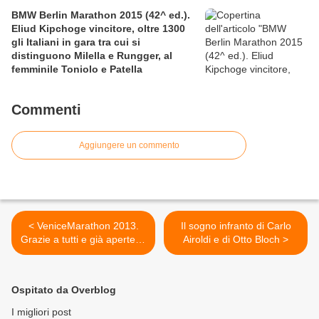
BMW Berlin Marathon 2015 (42^ ed.).
Eliud Kipchoge vincitore, oltre 1300
gli Italiani in gara tra cui si
distinguono Milella e Rungger, al
femminile Toniolo e Patella
Commenti
Aggiungere un commento
< VeniceMarathon 2013.
Il sogno infranto di Carlo
Grazie a tutti e già aperte le
Airoldi e di Otto Bloch >
iscrizioni per l'edizione
2013: il numero dei partenti
a quota 8000
Ospitato da Overblog
I migliori post