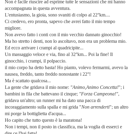
Non è facile riuscire ad esprime tutte le sensazioni che mi hanno
accompagnata in questa avventura.
L'entusiasmo, la gioia, sono svaniti di colpo al 22°km....
Ci credevo, ero pronta, sapevo che avrei fatto il mio tempo
migliore.
Non avevo fatto i conti con il mio vecchio dannato ginocchio!
Ma ho stretto i denti, non lo ascoltavo, non era un problema mio.
Ed ecco arrivare i crampi al quadricipite...
Un massaggio veloce e via, fino al 32°km... Poi la fine! Il
ginocchio, i crampi, il polpaccio.
il mio corpo ha detto basta! Ho pianto, volevo fermarmi, avevo la
nausea, freddo, tanto freddo nonostante i 22°!
Ma è scattato qualcosa...
La gente che gridava il mio nome:
"Animo,Animo Concetta!
"; i
bambini in fila che battevano il cinque;
"Forza Campeona!"
,
gridava un'altro; un runner mi ha dato una pacca di
incoraggiamento sulla spalla e mi grida "
Non arrenderti
"; un altro
mi porge la bottiglietta d'acqua...
Ho capito che tutto questo è la maratona!
Non i tempi, non il posto in classifica, ma la voglia di esserci e
dire ce l'hai fatta!