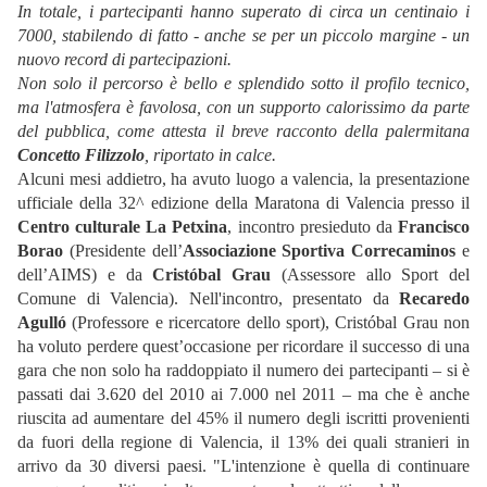
In totale, i partecipanti hanno superato di circa un centinaio i
7000, stabilendo di fatto - anche se per un piccolo margine - un
nuovo record di partecipazioni.
Non solo il percorso è bello e splendido sotto il profilo tecnico,
ma l'atmosfera è favolosa, con un supporto calorissimo da parte
del pubblica, come attesta il breve racconto della palermitana
Concetto Filizzolo
, riportato in calce.
Alcuni mesi addietro, ha avuto luogo a valencia, la presentazione
ufficiale della 32^ edizione della Maratona di Valencia presso il
Centro culturale La Petxina
, incontro presieduto da
Francisco
Borao
(Presidente dell’
Associazione Sportiva Correcaminos
e
dell’AIMS) e da
Cristóbal Grau
(Assessore allo Sport del
Comune di Valencia). Nell'incontro, presentato da
Recaredo
Agulló
(Professore e ricercatore dello sport), Cristóbal Grau non
ha voluto perdere quest’occasione per ricordare il successo di una
gara che non solo ha raddoppiato il numero dei partecipanti – si è
passati dai 3.620 del 2010 ai 7.000 nel 2011 – ma che è anche
riuscita ad aumentare del 45% il numero degli iscritti provenienti
da fuori della regione di Valencia, il 13% dei quali stranieri in
arrivo da 30 diversi paesi. "L'intenzione è quella di continuare