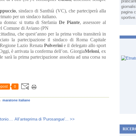
pratican
giornali
ppuccio
, sindaco di Santhià (VC), che parteciperà alla
pagina c
rimato per un sindaco italiano.
sportive
a donna: si tratta di Stefania
De Piante
, assessore al
del Comune di Aviano (PN
ttadina, che quest’anno per la prima volta transiterà in
ciato la partecipazione il sindaco di Roma Capitale
la Regione Lazio Renata
Polverini
e il delegato allo sport
 Oggi, è arrivata la conferma dell’on. Giorgia
Meloni
, ex
le sarà la prima partecipazione assoluta ad una corsa su
post
0
maratone italiane
n
onio....
All’anteprima di 'Purosangue'... >>
RICER