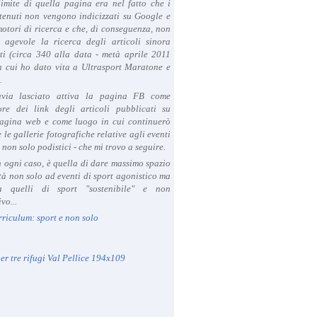
limite di quella pagina era nel fatto che i
tenuti non vengono indicizzati su Google e
 motori di ricerca e che, di conseguenza, non
a agevole la ricerca degli articoli sinora
ti (circa 340 alla data - metà aprile 2011
in cui ho dato vita a Ultrasport Maratone e
.
avia lasciato attiva la pagina FB come
ore dei link degli articoli pubblicati su
agina web e come luogo in cui continuerò
 le gallerie fotografiche relative agli eventi
- non solo podistici - che mi trovo a seguire.
in ogni caso, è quella di dare massimo spazio
ità non solo ad eventi di sport agonistico ma
 quelli di sport "sostenibile" e non
vo...
rriculum: sport e non solo