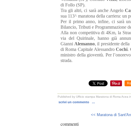
di Follo (SP).
Tra gli altri, ci sarà anche Angelo
Ca
sua 113^ maratona della carriera: un p
Per il primo anno, infine, ci sarà un
Bilancio, Tributi e Programmazione 
Alla non competitiva di 4Km, la Straci
via del Quirinale, hanno già annun
Gianni
Alemanno
, il presidente del
di Roma Capitale Alessandro
Cochi
.
ministro della gioventù. Per l’onorevo
strada.
Re
Published by Ufficio stampa Maratona di Roma Acea
i
scrivi un commento
…
<< Maratona di Sant'Ant
commenti