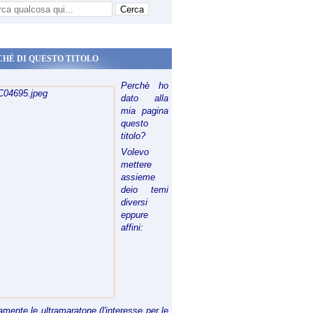
CHÈ DI QUESTO TITOLO
Perchè ho
dato alla
mia pagina
questo
titolo?
Volevo
mettere
assieme
deio temi
diversi
eppure
affini:
riamente le ultramaratone (l'interesse per le