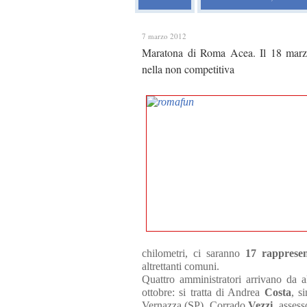
7 marzo 2012
Maratona di Roma Acea. Il 18 marzo 
nella non competitiva
chilometri, ci saranno
17 rappresen
altrettanti comuni.
Quattro amministratori arrivano da al
ottobre: si tratta di Andrea
Costa
, s
Vernazza (SP), Corrado
Vezzi
, asses