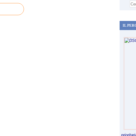
IL PER
priorita