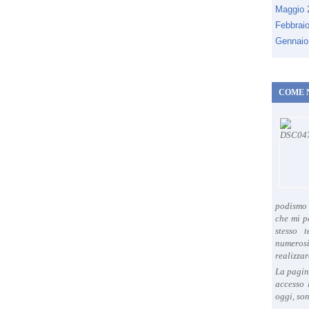
Maggio
Febbrai
Gennaio
COME 
podismo 
che mi p
stesso 
numeros
realizzar
La pagin
accesso 
oggi, son