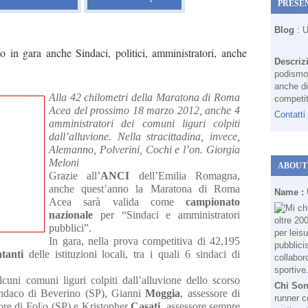
PRESE
Blog
: 
in gara anche Sindaci, politici, amministratori, anche
Descriz
podismo 
anche di
Alla 42 chilometri della Maratona di Roma
competit
Acea del prossimo 18 marzo 2012, anche 4
Contatti
amministratori dei comuni liguri colpiti
dall’alluvione. Nella stracittadina, invece,
Alemanno, Polverini, Cochi e l’on. Giorgia
Meloni
ABOUT
Grazie all’
ANCI
dell’Emilia Romagna,
anche quest’anno la Maratona di Roma
Name :
Acea sarà valida come
campionato
nazionale
per “Sindaci e amministratori
pubblici”.
In gara, nella prova competitiva di 42,195
tanti
delle istituzioni locali, tra i quali 6 sindaci di
cuni comuni liguri colpiti dall’alluvione dello scorso
Chi So
indaco di Beverino (SP), Gianni
Moggia
, assessore di
runner c
sore di Follo (SP) e Kristopher
Casati
, assessore sempre