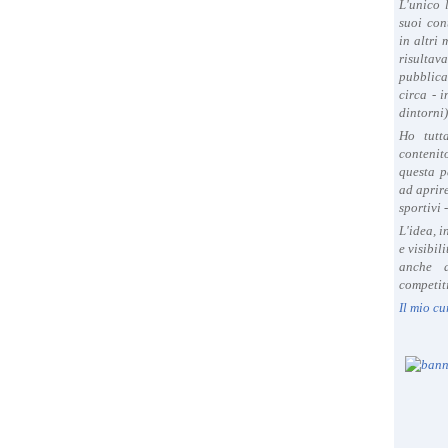
L'unico 
suoi con
in altri
risultav
pubblica
circa - 
dintorni)
Ho tutt
contenit
questa p
ad aprire
sportivi 
L'idea, 
e visibil
anche a
competiti
Il mio cu