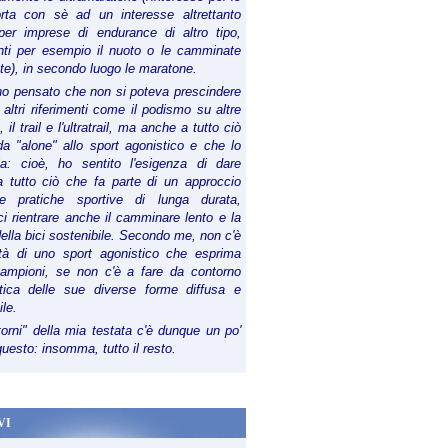
orta con sè ad un interesse altrettanto
per imprese di endurance di altro tipo,
anti per esempio il nuoto o le camminate
te), in secondo luogo le maratone.
ho pensato che non si poteva prescindere
 altri riferimenti come il podismo su altre
 il trail e l'ultratrail, ma anche a tutto ciò
a "alone" allo sport agonistico e che lo
ia: cioè, ho sentito l'esigenza di dare
a tutto ciò che fa parte di un approccio
le pratiche sportive di lunga durata,
i rientrare anche il camminare lento e la
della bici sostenibile. Secondo me, non c'è
lità di uno sport agonistico che esprima
campioni, se non c'è a fare da contorno
tica delle sue diverse forme diffusa e
ile.
torni" della mia testata c'è dunque un po'
 questo: insomma, tutto il resto.
VI