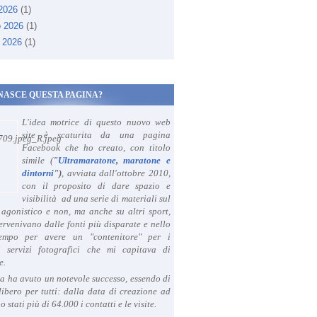
 2026
(1)
o 2026
(1)
 2026
(1)
NASCE QUESTA PAGINA?
L'idea motrice di questo nuovo web
site è scaturita da una pagina
Facebook che ho creato, con titolo
simile (
"
Ultramaratone, maratone e
dintorni
")
, avviata dall'ottobre 2010,
con il proposito di dare spazio e
visibilità ad una serie di materiali sul
agonistico e non, ma anche su altri sport,
ervenivano dalle fonti più disparate e nello
tempo per avere un "contenitore" per i
i servizi fotografici che mi capitava di
e.
a ha avuto un notevole successo, essendo di
libero per tutti: dalla data di creazione ad
o stati più di 64.000 i contatti e le visite.