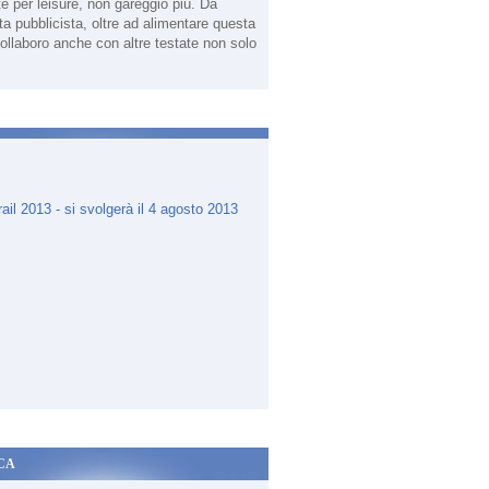
te per leisure, non gareggio più. Da
sta pubblicista, oltre ad alimentare questa
ollaboro anche con altre testate non solo
.
CA