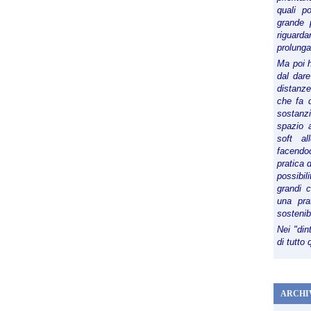
quali p
grande 
riguard
prolunga
Ma poi 
dal dare
distanze,
che fa d
sostanz
spazio 
soft al
facendoc
pratica 
possibi
grandi 
una pra
sostenib
Nei "din
di tutto
ARCHI