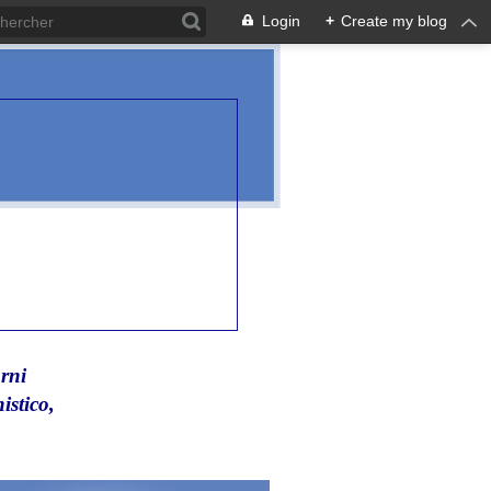
Login
+
Create my blog
rni
istico,