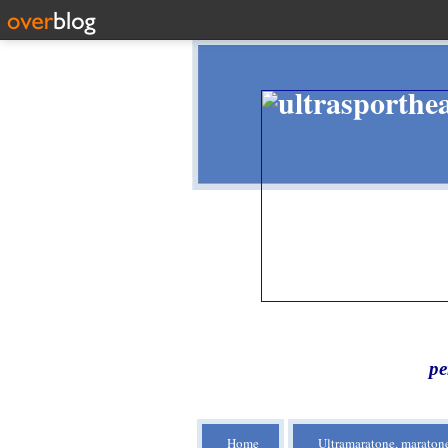
pe
Home
Ultramaratone, maratone