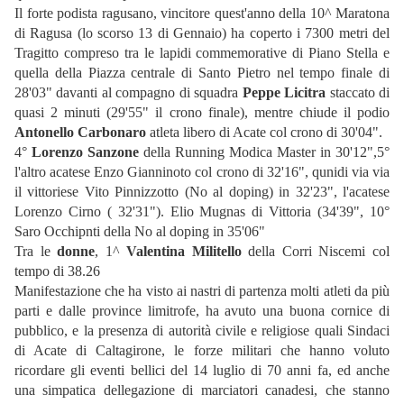
Il forte podista ragusano, vincitore quest'anno della 10^ Maratona
di Ragusa (lo scorso 13 di Gennaio) ha coperto i 7300 metri del
Tragitto compreso tra le lapidi commemorative di Piano Stella e
quella della Piazza centrale di Santo Pietro nel tempo finale di
28'03" davanti al compagno di squadra
Peppe Licitra
staccato di
quasi 2 minuti
(29'55" il crono finale), mentre chiude il podio
Antonello Carbonaro
atleta libero di Acate col crono di 30'04".
4°
Lorenzo Sanzone
della Running Modica Master in 30'12",5°
l'altro acatese Enzo Gianninoto col crono di 32'16", qunidi via via
il vittoriese Vito Pinnizzotto (No al doping) in 32'23", l'acatese
Lorenzo Cirno ( 32'31"). Elio Mugnas di Vittoria (34'39", 10°
Saro Occhipnti della No al doping in 35'06"
Tra le
donne
, 1^
Valentina Militello
della Corri Niscemi col
tempo di 38.26
Manifestazione che ha visto ai nastri di partenza molti atleti da più
parti e dalle province limitrofe, ha avuto una buona cornice di
pubblico, e la presenza di autorità civile e religiose quali Sindaci
di Acate di Caltagirone, le forze militari che hanno voluto
ricordare gli eventi bellici del 14 luglio di 70 anni fa, ed anche
una simpatica dellegazione di marciatori canadesi, che stanno