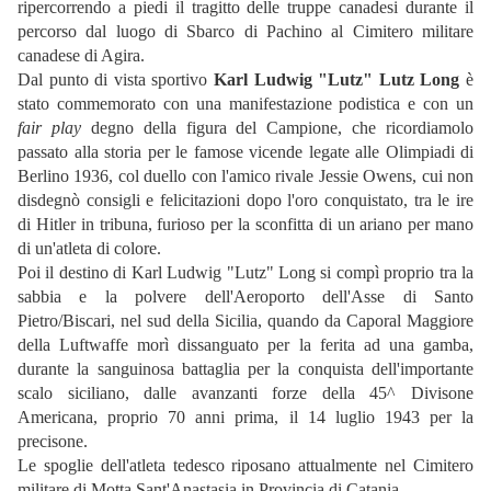
ripercorrendo a piedi il tragitto delle truppe canadesi durante il
percorso dal luogo di Sbarco di Pachino al Cimitero militare
canadese di Agira.
Dal punto di vista sportivo
Karl Ludwig "Lutz" Lutz Long
è
stato commemorato con una manifestazione podistica e con un
fair play
degno della figura del Campione, che ricordiamolo
passato alla storia per le famose vicende legate alle Olimpiadi di
Berlino 1936, col duello con l'amico rivale Jessie Owens, cui non
disdegnò consigli e felicitazioni dopo l'oro conquistato, tra le ire
di Hitler in tribuna, furioso per la sconfitta di un ariano per mano
di un'atleta di colore.
Poi il destino di Karl Ludwig "Lutz" Long si compì proprio tra la
sabbia e la polvere dell'Aeroporto dell'Asse di Santo
Pietro/Biscari, nel sud della Sicilia, quando da Caporal Maggiore
della Luftwaffe morì dissanguato per la ferita ad una gamba,
durante la sanguinosa battaglia per la conquista dell'importante
scalo siciliano, dalle avanzanti forze della 45^ Divisone
Americana, proprio 70 anni prima, il 14 luglio 1943 per la
precisone.
Le spoglie dell'atleta tedesco riposano attualmente nel Cimitero
militare di Motta Sant'Anastasia in Provincia di Catania.