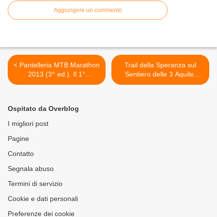
Aggiungere un commento
< Pantelleria MTB Marathon
Trail della Speranza sul
2013 (3^ ed.). Il 1°
Sentiero delle 3 Aquile.
settembre la gara di MTB
Domenica 21 luglio, sui
più a Sud d'Italia
sentieri del Monte Baldo >
Ospitato da Overblog
I migliori post
Pagine
Contatto
Segnala abuso
Termini di servizio
Cookie e dati personali
Preferenze dei cookie