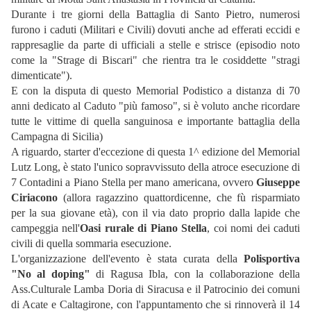
Durante i tre giorni della Battaglia di Santo Pietro, numerosi
furono i caduti (Militari e Civili) dovuti anche ad efferati eccidi e
rappresaglie da parte di ufficiali a stelle e strisce (episodio noto
come la "Strage di Biscari" che rientra tra le cosiddette "stragi
dimenticate").
E con la disputa di questo Memorial Podistico a distanza di 70
anni dedicato al Caduto "più famoso", si è voluto anche ricordare
tutte le vittime di quella sanguinosa e importante battaglia della
Campagna di Sicilia)
A riguardo, starter d'eccezione di questa 1^ edizione del Memorial
Lutz Long, è stato l'unico sopravvissuto della atroce esecuzione di
7 Contadini a Piano Stella per mano americana, ovvero
Giuseppe
Ciriacono
(allora ragazzino quattordicenne, che fù risparmiato
per la sua giovane età), con il via dato proprio dalla lapide che
campeggia nell'
Oasi rurale di Piano Stella
, coi nomi dei caduti
civili di quella sommaria esecuzione.
L'organizzazione dell'evento è stata curata della
Polisportiva
"No al doping"
di Ragusa Ibla, con la collaborazione della
Ass.Culturale Lamba Doria di Siracusa e il Patrocinio dei comuni
di Acate e Caltagirone, con l'appuntamento che si rinnoverà il 14