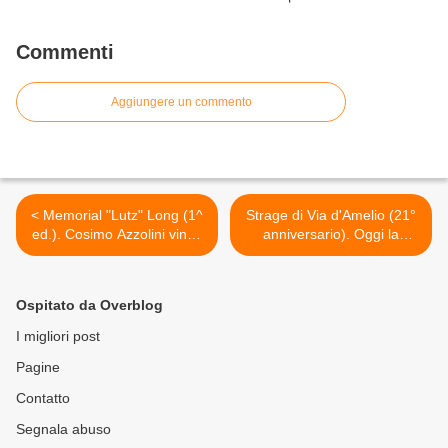
Commenti
Aggiungere un commento
< Memorial "Lutz" Long (1^
Strage di Via d'Amelio (21°
ed.). Cosimo Azzolini vince
anniversario). Oggi la
nel 70° anniversario della
presentazione alla stampa
morte dell'atleta tedesco e
del programma delle
dello Sbarco Alleato in
manifestazioni >
Ospitato da Overblog
Sicilia
I migliori post
Pagine
Contatto
Segnala abuso