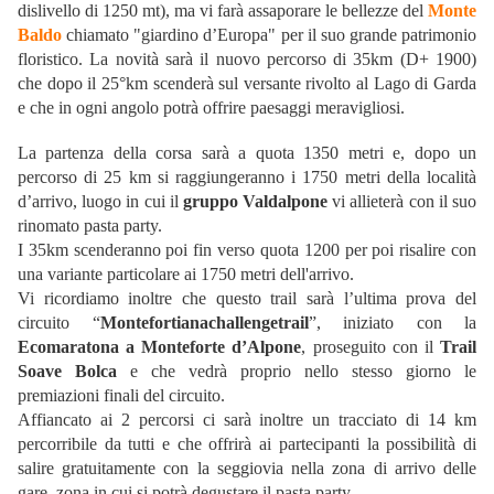
dislivello di 1250 mt), ma vi farà assaporare le bellezze del
Monte
Baldo
chiamato "giardino d’Europa" per il suo grande patrimonio
floristico. La novità sarà il nuovo percorso di 35km (D+ 1900)
che dopo il 25°km scenderà sul versante rivolto al Lago di Garda
e che in ogni angolo potrà offrire paesaggi meravigliosi.
La partenza della corsa sarà a quota 1350 metri e, dopo un
percorso di 25 km si raggiungeranno i 1750 metri della località
d’arrivo, luogo in cui il
gruppo Valdalpone
vi allieterà con il suo
rinomato pasta party.
I 35km scenderanno poi fin verso quota 1200 per poi risalire con
una variante particolare ai 1750 metri dell'arrivo.
Vi ricordiamo inoltre che questo trail sarà l’ultima prova del
circuito “
Montefortianachallengetrail
”, iniziato con la
Ecomaratona a Monteforte d’Alpone
, proseguito con il
Trail
Soave Bolca
e che vedrà proprio nello stesso giorno le
premiazioni finali del circuito.
Affiancato ai 2 percorsi ci sarà inoltre un tracciato di 14 km
percorribile da tutti e che offrirà ai partecipanti la possibilità di
salire gratuitamente con la seggiovia nella zona di arrivo delle
gare, zona in cui si potrà degustare il pasta party.