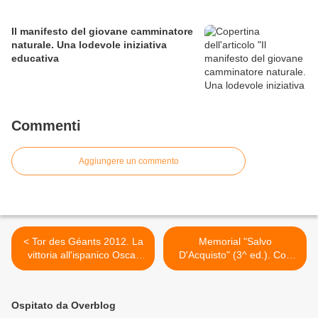
Il manifesto del giovane camminatore
naturale. Una lodevole iniziativa
educativa
Commenti
Aggiungere un commento
< Tor des Géants 2012. La
Memorial "Salvo
vittoria all'ispanico Oscar
D'Acquisto" (3^ ed.). Con
Perez e all'italiana
Elba Rizzo, anche l'arte
Francesca Canepa
coinvolta. L'appuntamento
è al 23 settembre >
Ospitato da Overblog