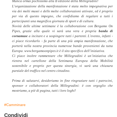
Manca ormai pochissimo alla II edizione della Millegradini!
L’organizzazione della manifestazione è stata molto impegnativa per
via dei molti
musei e delle molte collaborazioni attivate, ed è proprio
per via di questo impegno, che
confidiamo di regalare a tutti i
partecipanti una magnifica giornata di sport e di
cultura.
Novità delle ultime settimane è la collaborazione con Bergamo On
Pipes, grazie alla
quale vi sarà una vera e propria
banda di
cornamuse
a incitare e a sospingere tutti i
partenti. L’evento, infatti -
ci piace ricordarlo - fa parte di una più ampia
manifestazione, che
porterà nella nostra provincia numerose bande provenienti da
tutta
Europa. www.bergamoonpipes.it è il sito specifico dell’iniziativa.
Ci piace inoltre rammentare che Millegradini è un’iniziativa che
rientra nel
cartellone della Settimana Europea della Mobilità
sostenibile e proprio per questa
sinergia, vi sarà una chiusura
parziale del traffico nel centro cittadino.
Prima di salutarvi, desideriamo in fine ringraziare tutti i patrocini,
sponsor e
collaboratori della Millegradini: è con orgoglio che
mostriamo, a piè di pagina, tutti i
loro loghi!
#Camminare
Condividi