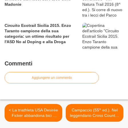
Madonie
Circuito Ecotrail Sicilia 2015. Enzo
Taranto campione della sua
categoria: un ottimo risultato per
l'ASD No al Doping e alla Droga
Commenti
Aggiungere un commento
< La triathleta USA Desirée
Campaccio (55^ ed.). Nel
Ficker abbandona bici e
leggendario Cross Country,
muta per dedicarsi solo alla
Edwin Soi cerca il bis
corsa
nell'anno olimpico >