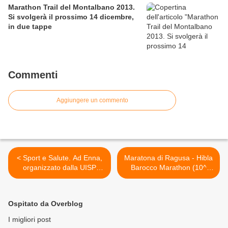
Marathon Trail del Montalbano 2013.
Si svolgerà il prossimo 14 dicembre,
in due tappe
Commenti
Aggiungere un commento
< Sport e Salute. Ad Enna,
Maratona di Ragusa - Hibla
organizzato dalla UISP
Barocco Marathon (10^
Sicilia, il primo corso
ed.). Il racconto di Elena
regionale UISP BLSD
Cifali: "Il mio personale
'muro' di Maratona, quel
Ospitato da Overblog
diavoletto che m'inquieta
sempre, e il dialogo con i
I migliori post
miei Angeli" >