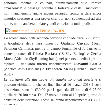
panorami montani e collinari, attraversamenti stile "foresta
amazzonica" e passaggi accanto a fortezze e castelli medievali;
non mancheranno anche alcuni passaggi tecnici a dare ancor
maggior spessore a una prova che, pur non svolgendosi ad alte
quote, non mancherà di dare grandi emozioni a tutti i podisti.
Lo scorso anno, nella seconda edizione che vide circa 500 iscritti,
il trionfatore della gara lunga fu
Giuliano Cavallo
(Team
Salomon Carnifast), mentre in campo femminile ci fu l'arrivo in
contemporanea di
Cinzia Bertasa
(IZ Sky Racing) e
Cecilia
Mora
(Valetudo SkyRunning Italia); nel percorso medio i primi a
tagliare il traguardo furono rispettivamente
Giovanni Latella
(Atletica Avis Ossolana) e
Francesca Meini
(Firenze Triathlon
ASD).
Le iscrizioni alle due prove più lunghe sono già aperte
e si
possono effettuare anche on line; fino al 16 marzo 2013 i costi
d'iscrizione sono di €30,00 per la gara da 45 km e di € 25,00
quella da 20 km circa. Dal 17 marzo e fino al 13 aprile, giorno di
chiusura delle iscrizioni, i costi saliranno rispettivamente a €35,00