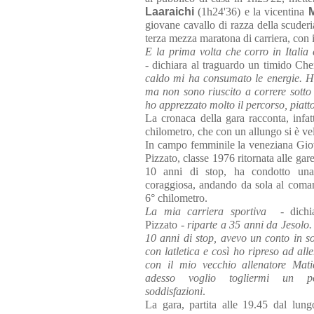
Laaraichi
(1h24'36) e la vicentina
giovane cavallo di razza della scuder
terza mezza maratona di carriera, con i
E la prima volta che corro in Italia 
-
dichiara al traguardo un timido Ch
caldo mi ha consumato le energie. H
ma non sono riuscito a correre sotto
ho apprezzato molto il percorso, piatt
La cronaca della gara racconta, infat
chilometro, che con un allungo si è v
In campo femminile la veneziana Gi
Pizzato, classe 1976 ritornata alle gar
10 anni di stop, ha condotto una
coraggiosa, andando da sola al coma
6° chilometro.
La mia carriera sportiva  -
dichi
Pizzato
- riparte a 35 anni da Jesolo
10 anni di stop, avevo un conto in s
con latletica e così ho ripreso ad all
con il mio vecchio allenatore Mati
adesso voglio togliermi un p
soddisfazioni
.
La gara, partita alle 19.45 dal lu