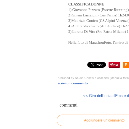
CLASSIFICA DONNE
1) Giovanna Pizzato (Essetre Running)
2) Siham Laaraichi (Cus Parma) 1h2436
3)Maurizia Cunico (GS Alpini Vicenza
4) Ambra Vecchiato (Atl. Audace) 1h27
5) Lorena Di Vito (Pro Patria Milano) 1
Nella foto di MarathonFoto, l'arrivo d
Re
Published by Studio Ghiretti e Associati (Manuela Merl
scrivi un commento
…
<< Giro dell'Isola d'Elba e d
commenti
Aggiungere un commento