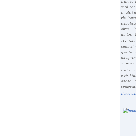
L'unico 
suoi con
in altri
risultav
pubblica
circa - 
dintorni)
Ho tutt
contenit
questa p
ad aprire
sportivi 
L'idea, 
e visibil
anche a
competiti
Il mio cu