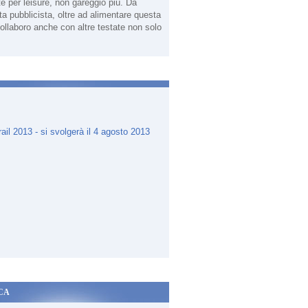
te per leisure, non gareggio più. Da
sta pubblicista, oltre ad alimentare questa
ollaboro anche con altre testate non solo
.
CA