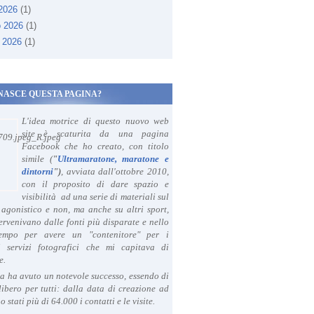
 2026
(1)
o 2026
(1)
 2026
(1)
NASCE QUESTA PAGINA?
L'idea motrice di questo nuovo web
site è scaturita da una pagina
Facebook che ho creato, con titolo
simile (
"
Ultramaratone, maratone e
dintorni
")
, avviata dall'ottobre 2010,
con il proposito di dare spazio e
visibilità ad una serie di materiali sul
agonistico e non, ma anche su altri sport,
ervenivano dalle fonti più disparate e nello
tempo per avere un "contenitore" per i
i servizi fotografici che mi capitava di
e.
a ha avuto un notevole successo, essendo di
libero per tutti: dalla data di creazione ad
o stati più di 64.000 i contatti e le visite.