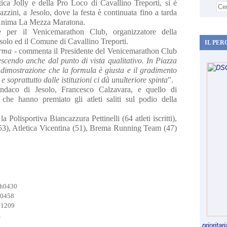
stica Jolly e della Pro Loco di Cavallino Treporti, si è
azzini, a Jesolo, dove la festa è continuata fino a tarda
i Anima La Mezza Maratona.
 per il Venicemarathon Club, organizzatore della
esolo ed il Comune di Cavallino Treporti.
IL PER
erma -
commenta il Presidente del Venicemarathon Club
escendo anche dal punto di vista qualitativo. In Piazza
 dimostrazione che la formula è giusta e il gradimento
e soprattutto dalle istituzioni ci dà unulteriore spinta
".
 Sindaco di Jesolo, Francesco Calzavara, e quello di
 che hanno premiato gli atleti saliti sul podio della
 Polisportiva Biancazzura Pettinelli (64 atleti iscritti),
(53), Atletica Vicentina (51), Brema Running Team (47)
h0430
0458
h1209

priorita