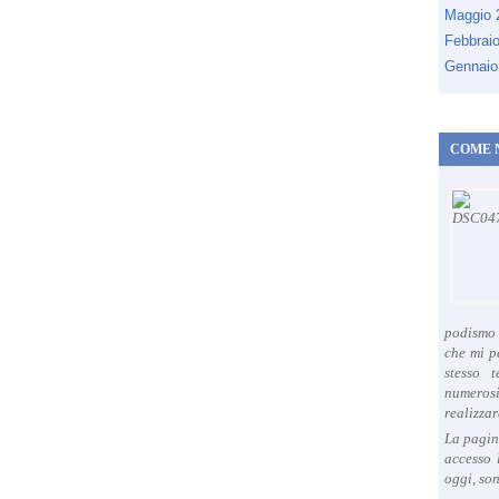
Maggio
Febbrai
Gennaio
COME 
podismo 
che mi p
stesso 
numeros
realizzar
La pagin
accesso 
oggi, son