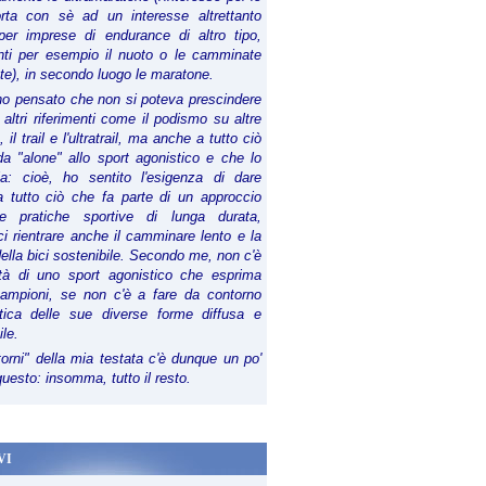
orta con sè ad un interesse altrettanto
per imprese di endurance di altro tipo,
anti per esempio il nuoto o le camminate
te), in secondo luogo le maratone.
ho pensato che non si poteva prescindere
 altri riferimenti come il podismo su altre
 il trail e l'ultratrail, ma anche a tutto ciò
a "alone" allo sport agonistico e che lo
ia: cioè, ho sentito l'esigenza di dare
a tutto ciò che fa parte di un approccio
le pratiche sportive di lunga durata,
i rientrare anche il camminare lento e la
della bici sostenibile. Secondo me, non c'è
lità di uno sport agonistico che esprima
campioni, se non c'è a fare da contorno
tica delle sue diverse forme diffusa e
ile.
torni" della mia testata c'è dunque un po'
 questo: insomma, tutto il resto.
VI