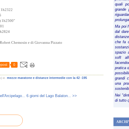
quali p
grande 
 1h2322
riguard

prolunga
) 1h2500"
01
Ma poi 
h2824
dal dare
distanze,
che fa d
i Robert Chemosin e di Giovanna Pizzato
sostanz
spazio 
soft al
facendoc
post
0
pratica 
possibi
mezze maratone e distanze intermedie con la 42 -195
grandi 
o)
in
una pra
sostenib
Nei "din
ell'Arcipelago...
6 giorni del Lago Balaton... >>
di tutto
ARCHI