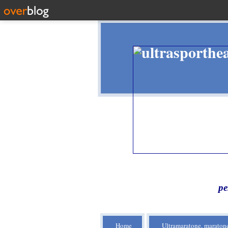
pe
Home
Ultramaratone, maratone