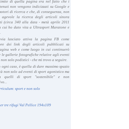
limite di quella pagina era nel fatto che i
tenuti non vengono indicizzati su Google e
 motori di ricerca e che, di conseguenza, non
a agevole la ricerca degli articoli sinora
ti (circa 340 alla data - metà aprile 2011
in cui ho dato vita a Ultrasport Maratone e
.
avia lasciato attiva la pagina FB come
ore dei link degli articoli pubblicati su
agina web e come luogo in cui continuerò
 le gallerie fotografiche relative agli eventi
- non solo podistici - che mi trovo a seguire.
in ogni caso, è quella di dare massimo spazio
ità non solo ad eventi di sport agonistico ma
 quelli di sport "sostenibile" e non
vo...
rriculum: sport e non solo