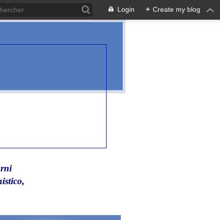
Login
+
Create my blog
rni
istico,