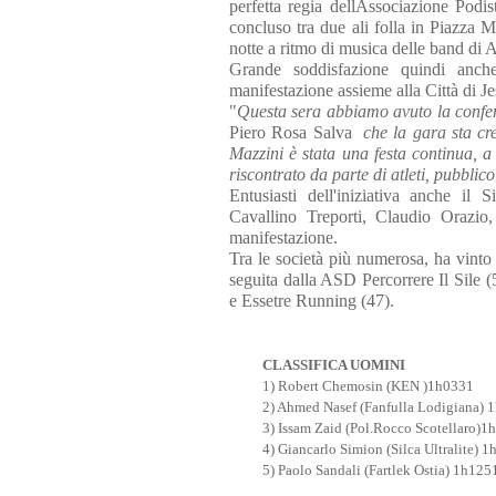
perfetta regia dellAssociazione Podi
concluso tra due ali folla in Piazza M
notte a ritmo di musica delle band d
Grande soddisfazione quindi anche
manifestazione assieme alla Città di J
"
Questa sera abbiamo avuto la conf
Piero Rosa Salva
 che la gara sta cr
Mazzini è stata una festa continua, a
riscontrato da parte di atleti, pubblico 
Entusiasti dell'iniziativa anche il
Cavallino Treporti, Claudio Orazio,
manifestazione.
Tra le società più numerosa, ha vinto la
seguita dalla ASD Percorrere Il Sile 
e Essetre Running (47).
CLASSIFICA UOMINI
1) Robert Chemosin (KEN )1h0331
2) Ahmed Nasef (Fanfulla Lodigiana) 1
3) Issam Zaid (Pol.Rocco Scotellaro)1h
4) Giancarlo Simion (Silca Ultralite) 1
5) Paolo Sandali (Fartlek Ostia) 1h1251