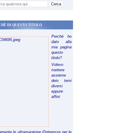
CHÈ DI QUESTO TITOLO
Perchè ho
dato alla
mia pagina
questo
titolo?
Volevo
mettere
assieme
deio temi
diversi
eppure
affini:
riamente le ultramaratone (l'interesse per le