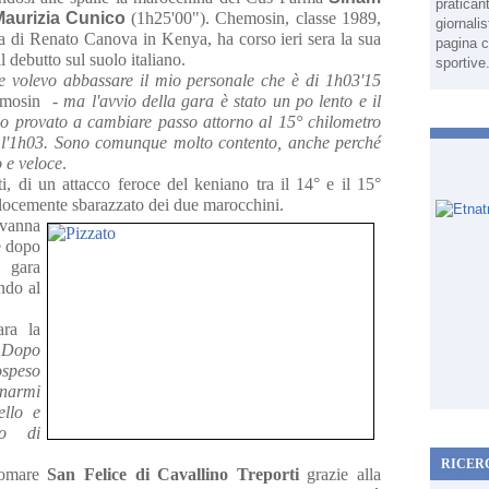
pratican
Maurizia Cunico
(1h25'00").
Chemosin, classe 1989,
giornali
ia di Renato Canova in Kenya, ha corso ieri sera la sua
pagina c
l debutto sul suolo italiano.
sportive
e volevo abbassare il mio personale che è di 1h03'15
emosin
 - ma l'avvio della gara è stato un po lento e il
o provato a cambiare passo attorno al 15° chilometro
 l'1h03. Sono comunque molto contento, anche perché
o e veloce
.
ti, di un attacco feroce del keniano tra il 14° e il 15°
elocemente sbarazzato dei due marocchini.
ovanna
e dopo
 gara
ndo al
ara la
. Dopo
ospeso
enarmi
ello e
o di
RICER
ngomare
San Felice di Cavallino Treporti
grazie alla