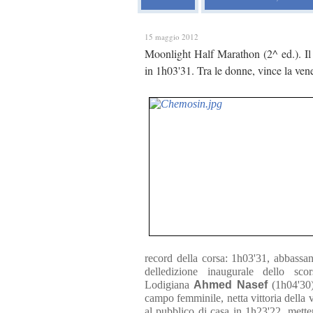
15 maggio 2012
Moonlight Half Marathon (2^ ed.). Il
in 1h03'31. Tra le donne, vince la v
record della corsa: 1h03'31, abbassan
delledizione inaugurale dello s
Lodigiana
Ahmed Nasef
(1h04'30
campo femminile, netta vittoria della
al pubblico di casa in 1h23'22, met