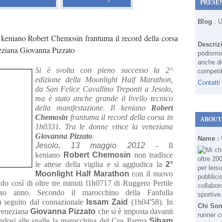
PRESE
Blog
: 
 keniano Robert Chemosin frantuma il record della corsa
Descriz
eneziana Giovanna Pizzato
podismo 
anche di
Si è svolta con pieno successo la 2^
competit
edizione della Moonlight Half Marathon,
Contatti
da San Felice Cavallino Treponti a Jesolo,
ma è stato anche grande il livello tecnico
della manifestazione. Il keniano
Robert
Chemosin
frantuma il record della corsa in
ABOUT
1h0331. Tra le donne vince la veneziana
Giovanna Pizzato
.
Name :
Jesolo, 13 maggio 2012
- Il
keniano
Robert Chemosin
non tradisce
le attese della vigilia e si aggiudica la
2°
Moonlight Half Marathon
con il nuovo
do così di oltre tre minuti l1h0717 di Ruggero Pertile
corso anno. Secondo il marocchino della Fanfulla
) seguito dal connazionale
Issam Zaid
(1h04'58). In
Chi So
 veneziana
Giovanna Pizzato
che si è imposta davanti
runner c
tendosi alle spalle la marocchina del Cus Parma
Siham