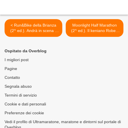
< Run&Bike della Brianza
Moonlight Half Marathon
(2^ ed.). Andrà in scena il
(2^ ed.). Il keniano Robert
prossimo 8 luglio, su due
Chemosin frantuma il
percorsi di differente
record della corsa in
lunghezza (10 o 20 km)
1h03'31. Tra le donne,
Ospitato da Overblog
vince la veneziana
Giovanna Pizzato >
I migliori post
Pagine
Contatto
Segnala abuso
Termini di servizio
Cookie e dati personali
Preferenze dei cookie
Vedi il profilo di Ultramaratone, maratone e dintorni sul portale di
Overblog