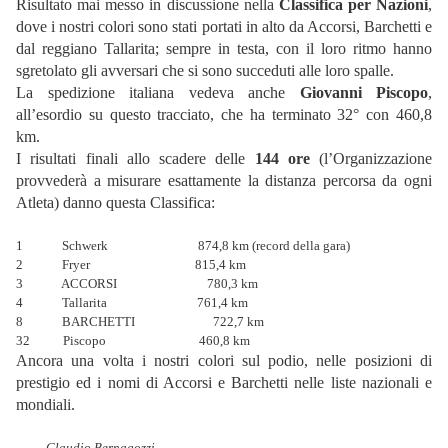
Risultato mai messo in discussione nella
Classifica per Nazioni
,
dove i nostri colori sono stati portati in alto da Accorsi, Barchetti e
dal reggiano Tallarita; sempre in testa, con il loro ritmo hanno
sgretolato gli avversari che si sono succeduti alle loro spalle.
La spedizione italiana vedeva anche
Giovanni Piscopo
,
all’esordio su questo tracciato, che ha terminato 32° con 460,8
km.
I risultati finali allo scadere delle
144 ore
(l’Organizzazione
provvederà a misurare esattamente la distanza percorsa da ogni
Atleta) danno questa Classifica:
1 Schwerk 874,8 km (record della gara)
2 Fryer 815,4 km
3 ACCORSI 780,3 km
4 Tallarita 761,4 km
8 BARCHETTI 722,7 km
32 Piscopo 460,8 km
Ancora una volta i nostri colori sul podio, nelle posizioni di
prestigio ed i nomi di Accorsi e Barchetti nelle liste nazionali e
mondiali.
Claudio Bernagozzi