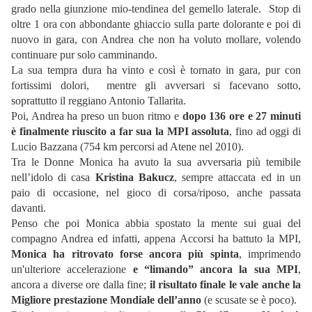
grado nella giunzione mio-tendinea del gemello laterale. Stop di
oltre 1 ora con abbondante ghiaccio sulla parte dolorante e poi di
nuovo in gara, con Andrea che non ha voluto mollare, volendo
continuare pur solo camminando.
La sua tempra dura ha vinto e così è tornato in gara, pur con
fortissimi dolori, mentre gli avversari si facevano sotto,
soprattutto il reggiano Antonio Tallarita.
Poi, Andrea ha preso un buon ritmo e
dopo 136 ore e 27 minuti
è finalmente riuscito a far sua la
MPI assoluta
, fino ad oggi di
Lucio Bazzana (754 km percorsi ad Atene nel 2010).
Tra le Donne Monica ha avuto la sua avversaria più temibile
nell’idolo di casa
Kristina Bakucz
, sempre attaccata ed in un
paio di occasione, nel gioco di corsa/riposo, anche passata
davanti.
Penso che poi Monica abbia spostato la mente sui guai del
compagno Andrea ed infatti, appena Accorsi ha battuto la MPI,
Monica ha ritrovato forse ancora più spinta
, imprimendo
un'ulteriore accelerazione
e “limando” ancora la sua MPI
,
ancora a diverse ore dalla fine;
il risultato finale le vale anche la
Migliore prestazione Mondiale dell’anno
(e scusate se è poco).