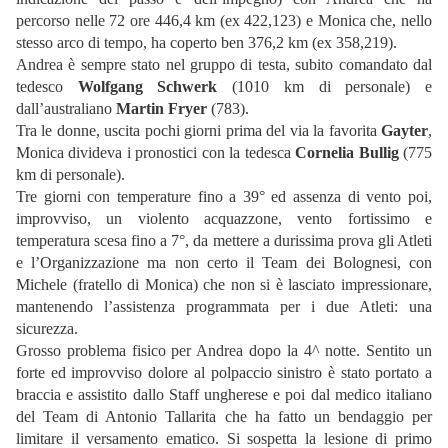
percorso nelle 72 ore 446,4 km (ex 422,123) e Monica che, nello
stesso arco di tempo, ha coperto ben 376,2 km (ex 358,219).
Andrea è sempre stato nel gruppo di testa, subito comandato dal
tedesco
Wolfgang Schwerk
(1010 km di personale) e
dall’australiano
Martin Fryer
(783).
Tra le donne, uscita pochi giorni prima del via la favorita
Gayter
,
Monica divideva i pronostici con la tedesca
Cornelia Bullig
(775
km di personale).
Tre giorni con temperature fino a 39° ed assenza di vento poi,
improvviso, un violento acquazzone, vento fortissimo e
temperatura scesa fino a 7°, da mettere a durissima prova gli Atleti
e l’Organizzazione ma non certo il Team dei Bolognesi, con
Michele (fratello di Monica) che non si è lasciato impressionare,
mantenendo l’assistenza programmata per i due Atleti: una
sicurezza.
Grosso problema fisico per Andrea dopo la 4^ notte. Sentito un
forte ed improvviso dolore al polpaccio sinistro è stato portato a
braccia e assistito dallo Staff ungherese e poi dal medico italiano
del Team di Antonio Tallarita che ha fatto un bendaggio per
limitare il versamento ematico. Si sospetta la lesione di primo