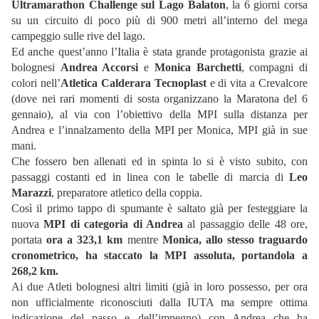
Ultramarathon Challenge sul Lago Balaton
, la 6 giorni corsa
su un circuito di poco più di 900 metri all’interno del mega
campeggio sulle rive del lago.
Ed anche quest’anno l’Italia è stata grande protagonista grazie ai
bolognesi
Andrea Accorsi
e
Monica Barchetti
, compagni di
colori nell’
Atletica Calderara Tecnoplast
e di vita a Crevalcore
(dove nei rari momenti di sosta organizzano la Maratona del 6
gennaio), al via con l’obiettivo della MPI sulla distanza per
Andrea e l’innalzamento della MPI per Monica, MPI già in sue
mani.
Che fossero ben allenati ed in spinta lo si è visto subito, con
passaggi costanti ed in linea con le tabelle di marcia di
Leo
Marazzi
, preparatore atletico della coppia.
Così il primo tappo di spumante è saltato già per festeggiare la
nuova
MPI di categoria di Andrea
al passaggio delle 48 ore,
portata
ora a 323,1 km
mentre
Monica, allo stesso traguardo
cronometrico, ha staccato la MPI assoluta, portandola a
268,2 km.
Ai due Atleti bolognesi altri limiti (già in loro possesso, per ora
non ufficialmente riconosciuti dalla IUTA ma sempre ottima
indicazione del passo e dell’impegno) con Andrea che ha