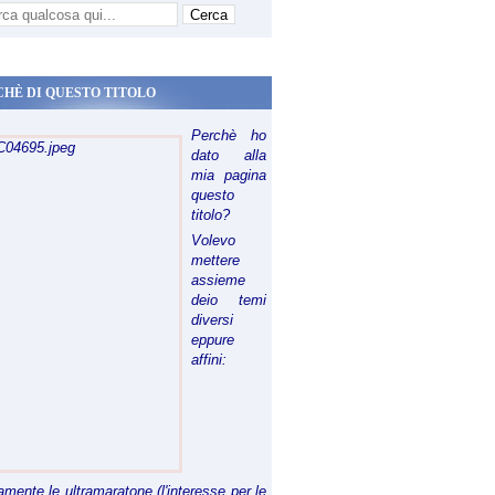
CHÈ DI QUESTO TITOLO
Perchè ho
dato alla
mia pagina
questo
titolo?
Volevo
mettere
assieme
deio temi
diversi
eppure
affini:
riamente le ultramaratone (l'interesse per le