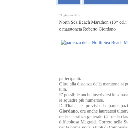
21 giugno 2012
North Sea Beach Marathon (13^ ed.). Tr
e maratoneta Roberto Giordano
partecipanti.
Oltre alla distanza della maratona si
tutti.
E' possibile anche inscriversi in squasr
le squadre più numerose.
Dall'Italia, è prevista la partecip
Giordano,
ora anche laureatosi ultra
nella classifica generale (4° nella cla
difficoltosa Magraid. Correre nella S
per la prima volta, i titoli di Campion