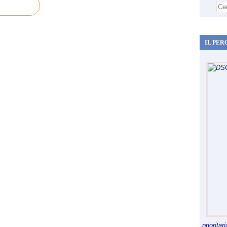
IL PER
priorita