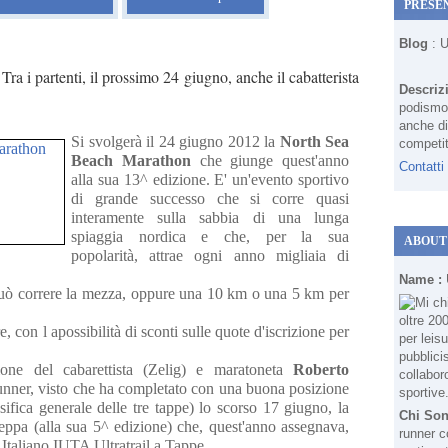
PRESE
Blog
: 
a i partenti, il prossimo 24 giugno, anche il cabatterista
Descriz
podismo 
anche di
Si svolgerà il 24 giugno 2012 la
North Sea
competit
Beach Marathon
che giunge quest'anno
Contatti
alla sua 13^ edizione. E' un'evento sportivo
di grande successo che si corre quasi
interamente sulla sabbia di una lunga
spiaggia nordica e che, per la sua
ABOUT
popolarità, attrae ogni anno migliaia di
Name :
 può correre la mezza, oppure una 10 km o una 5 km per
e, con l apossibilità di sconti sulle quote d'iscrizione per
azione del cabarettista (Zelig) e maratoneta
Roberto
runner, visto che ha completato con una buona posizione
ssifica generale delle tre tappe) lo scorso 17 giugno, la
Chi So
teppa (alla sua 5^ edizione) che, quest'anno assegnava,
runner c
e Italiano IUTA Ultratrail a Tappe.