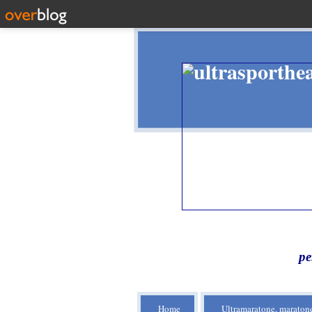
pe
Home
Ultramaratone, maratone