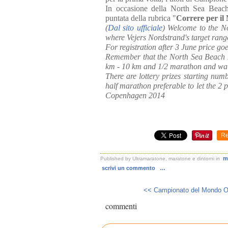
In occasione della North Sea Bea
puntata della rubrica "
Correre per i
(
Dal sito ufficiale
) Welcome to the N
where Vejers Nordstrand's target range
For registration after 3 June price g
Remember that the North Sea Beach Ma
km - 10 km and 1/2 marathon and wal
There are lottery prizes starting nu
half marathon preferable to let the 2
Copenhagen 2014
Re
m
Published by Ultramaratone, maratone e dintorni
in
scrivi un commento
…
<< Campionato del Mondo Ori
commenti