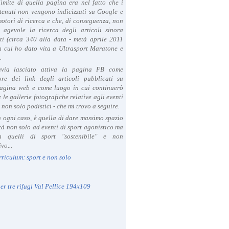
limite di quella pagina era nel fatto che i
tenuti non vengono indicizzati su Google e
 motori di ricerca e che, di conseguenza, non
a agevole la ricerca degli articoli sinora
ti (circa 340 alla data - metà aprile 2011
in cui ho dato vita a Ultrasport Maratone e
.
avia lasciato attiva la pagina FB come
ore dei link degli articoli pubblicati su
agina web e come luogo in cui continuerò
 le gallerie fotografiche relative agli eventi
- non solo podistici - che mi trovo a seguire.
in ogni caso, è quella di dare massimo spazio
ità non solo ad eventi di sport agonistico ma
 quelli di sport "sostenibile" e non
vo...
rriculum: sport e non solo