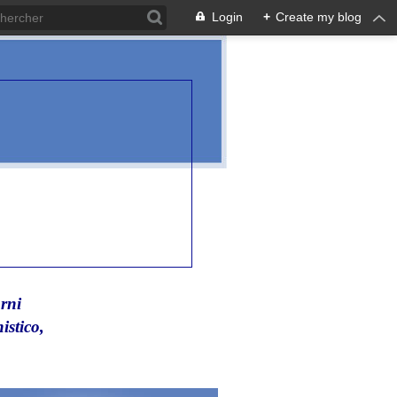
Login
+
Create my blog
rni
istico,