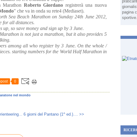
pratican
ch Marathon
Roberto Giordano
registrerà una nuova
giornali
l Mondo
" che va in onda su rete4 (Mediaset).
pagina c
orth Sea Beach Marathon on Sunday 24th June 2012,
sportive
 for all distances.
oes up, so save money and sign up by 3 June.
rathon is not just a marathon, but it also provides 5
king.
mbers among all who register by 3 June. On the whole /
 pieces. starting numbers for the World Half Marathon in
post
0
aratone nel mondo
enteering...
6 giorni del Pantano (1^ ed.).... >>
RICER