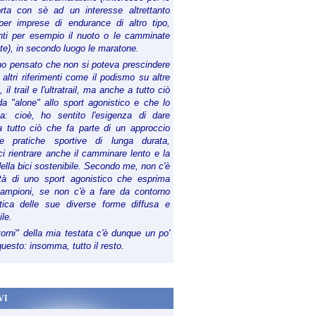
orta con sè ad un interesse altrettanto
per imprese di endurance di altro tipo,
anti per esempio il nuoto o le camminate
te), in secondo luogo le maratone.
ho pensato che non si poteva prescindere
 altri riferimenti come il podismo su altre
 il trail e l'ultratrail, ma anche a tutto ciò
a "alone" allo sport agonistico e che lo
ia: cioè, ho sentito l'esigenza di dare
a tutto ciò che fa parte di un approccio
le pratiche sportive di lunga durata,
i rientrare anche il camminare lento e la
della bici sostenibile. Secondo me, non c'è
lità di uno sport agonistico che esprima
campioni, se non c'è a fare da contorno
tica delle sue diverse forme diffusa e
ile.
torni" della mia testata c'è dunque un po'
 questo: insomma, tutto il resto.
VI