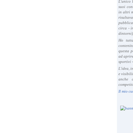
L'unico 
suoi con
in altri
risultav
pubblica
circa - 
dintorni)
Ho tutt
contenit
questa p
ad aprire
sportivi 
L'idea, 
e visibil
anche a
competiti
Il mio cu