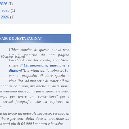
 2026
(1)
o 2026
(1)
 2026
(1)
NASCE QUESTA PAGINA?
L'idea motrice di questo nuovo web
site è scaturita da una pagina
Facebook che ho creato, con titolo
simile (
"
Ultramaratone, maratone e
dintorni
")
, avviata dall'ottobre 2010,
con il proposito di dare spazio e
visibilità ad una serie di materiali sul
agonistico e non, ma anche su altri sport,
ervenivano dalle fonti più disparate e nello
tempo per avere un "contenitore" per i
i servizi fotografici che mi capitava di
e.
a ha avuto un notevole successo, essendo di
libero per tutti: dalla data di creazione ad
o stati più di 64.000 i contatti e le visite.