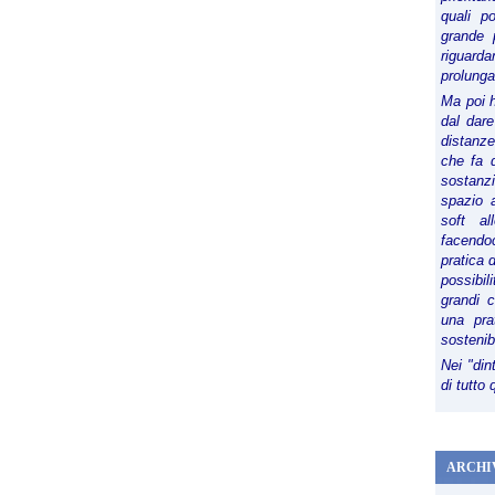
quali p
grande 
riguard
prolunga
Ma poi 
dal dare
distanze,
che fa d
sostanz
spazio 
soft al
facendoc
pratica 
possibi
grandi 
una pra
sostenib
Nei "din
di tutto
ARCHI