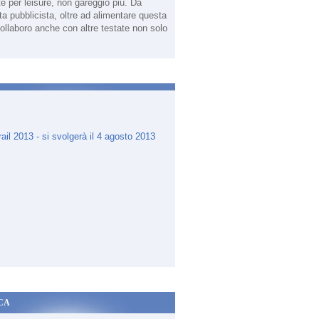
te per leisure, non gareggio più. Da
sta pubblicista, oltre ad alimentare questa
ollaboro anche con altre testate non solo
.
CA