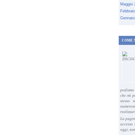
Maggio
Febbrai
Gennaio
COME 
podismo 
che mi p
stesso 
numeros
realizzar
La pagin
accesso 
oggi, son