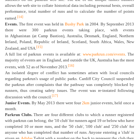
allows the web site to collate historical data including personal bests, overall
performance, total number of runs and to calculate the number of points
[14]
earned.
Events.
The first event was held in
Bushy Park
in 2004. By September 2013
there were 300 parkrun events taking place, with events
in Afghanistan (at Camp Bastion), Australia, Denmark, England, Northern
Ireland, Poland, Republic of Ireland, Scotland, South Africa, Wales, New
[15]
Zealand, and USA.
A full list of parkrun events is available at:
www.parkrun.com/events
. The
majority of events are in England, and outside the UK, Australia has the most
[16]
events, with 52 as of November 2013.
An isolated degree of conflict has sometimes arisen with local councils
regarding parkrun's usage of public parks. Cardiff City Council suspended
the parkrun after complaints that the pathway was completely blocked by
runners, thus creating safety issues. The event was re-instated following
[17]
discussion with the council.
Junior Events.
By May 2013 there were four
2km
junior events, held once a
month.
Parkrun Clubs.
There are four different clubs to which a runner registered
with parkrun can belong; the '10 club' for runners aged 19 or below who have
completed 10 or more runs, and the '50 club', '100 club' and '250 club' for
anyone who has completed that number of runs. Anyone entering a 'club' is
given an
Adidas
T-shirt with a number on the back to represent the club they