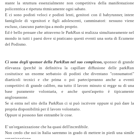
stante la struttura essenzialmente non competitiva della manifestazione
policentrica e ripetuta ritmicamente ogni sabato.
E ci sono podisti veloci e podisti lenti, genitori con il babyrunner, intere
famigliole di vgenitori e figli adolescenti, camminatori: nessuno viene
escluso, ciascuno partecipa a modo proprio.
Ed è bello pensare che attraverso le ParkRun si realizza simultaneamente nel
mondo in tutti i paesi dove si praticano questi eventi una sorta di Ecumene
del Podismo.
Ci sono degli sponsor della ParkRun nel suo complesso,
sponsor di grande
rilevanza (perchè in definitiva la capillare diffusione delle parkRun
cositutisce un enorme serbatoio di podisti che diventano "consumatori"
diarticoli tecnici e che prima o poi parteciperanno anche a eventi
competitivi di grande calibro, ma tutto il lavoro minuto si regge su di una
base puramente volontaria, e anche quest'aspetto è tipicamente
anglosassone.
Se si entra nel sito della ParkRun ci si può iscrivere oppure si può dare la
propria disponibilità per il lavoro volontario.
Oppure si possono fare entrambe le cose.
E' un'organizzazione che ha quasi dell'incredibile.
Non credo che noi in Italia saremmo in grado di mettere in piedi una simile
organizzazione.