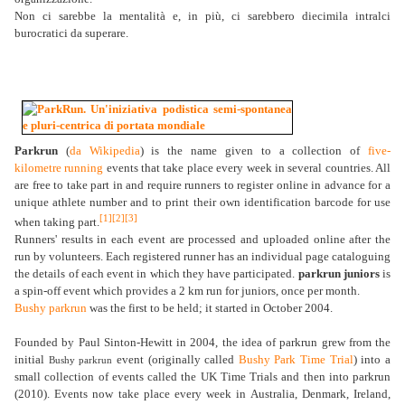
Non ci sarebbe la mentalità e, in più, ci sarebbero diecimila intralci
burocratici da superare.
Parkrun
(
da Wikipedia
) is the name given to a collection of
five-
kilometre
running
events that take place every week in several countries. All
are free to take part in and require runners to register online in advance for a
unique athlete number and to print their own identification barcode for use
[1]
[2]
[3]
when taking part.
Runners' results in each event are processed and uploaded online after the
run by volunteers. Each registered runner has an individual page cataloguing
the details of each event in which they have participated.
parkrun juniors
is
a spin-off event which provides a 2 km run for juniors, once per month.
Bushy parkrun
was the first to be held; it started in October 2004.
Founded by Paul Sinton-Hewitt in 2004, the idea of parkrun grew from the
initial
event (originally called
Bushy Park Time Trial
) into a
Bushy parkrun
small collection of events called the UK Time Trials and then into parkrun
(2010). Events now take place every week in Australia, Denmark, Ireland,