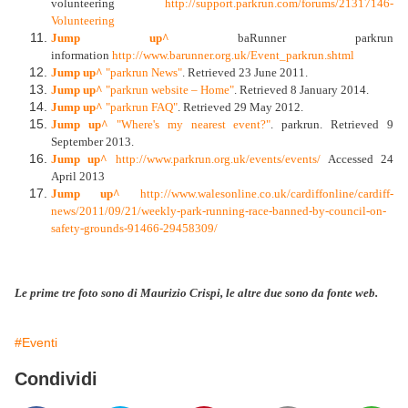
volunteering
http://support.parkrun.com/forums/21317146-
Volunteering
Jump up^
baRunner parkrun
information
http://www.barunner.org.uk/Event_parkrun.shtml
Jump up^
"parkrun News"
. Retrieved 23 June 2011.
Jump up^
"parkrun website – Home"
. Retrieved 8 January 2014.
Jump up^
"parkrun FAQ"
. Retrieved 29 May 2012.
Jump up^
"Where's my nearest event?"
. parkrun. Retrieved 9
September 2013.
Jump up^
http://www.parkrun.org.uk/events/events/
Accessed 24
April 2013
Jump up^
http://www.walesonline.co.uk/cardiffonline/cardiff-
news/2011/09/21/weekly-park-running-race-banned-by-council-on-
safety-grounds-91466-29458309/
Le prime tre foto sono di Maurizio Crispi, le altre due sono da fonte web.
#Eventi
Condividi