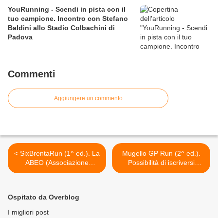
YouRunning - Scendi in pista con il
tuo campione. Incontro con Stefano
Baldini allo Stadio Colbachini di
Padova
Commenti
Aggiungere un commento
< SixBrentaRun (1^ ed.). La
Mugello GP Run (2^ ed.).
ABEO (Associazione
Possibilità di iscriversi
Bambino Emopatico
anche il 26 mattina presso il
Oncologico) patrocinerà la
Mugello Expo >
gara
Ospitato da Overblog
I migliori post