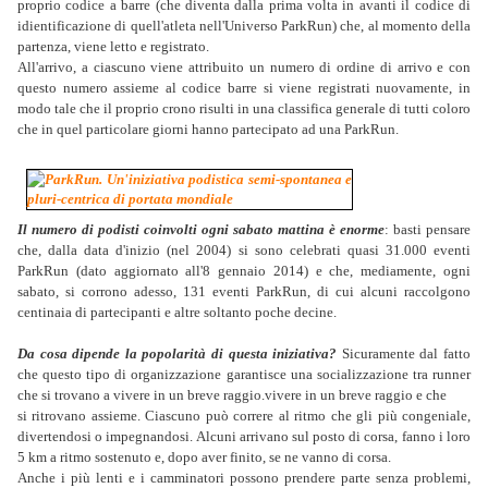
proprio codice a barre (che diventa dalla prima volta in avanti il codice di
idientificazione di quell'atleta nell'Universo ParkRun) che, al momento della
partenza, viene letto e registrato.
All'arrivo, a ciascuno viene attribuito un numero di ordine di arrivo e con
questo numero assieme al codice barre si viene registrati nuovamente, in
modo tale che il proprio crono risulti in una classifica generale di tutti coloro
che in quel particolare giorni hanno partecipato ad una ParkRun.
Il numero di podisti coinvolti ogni sabato mattina è enorme
: basti pensare
che, dalla data d'inizio (nel 2004) si sono celebrati quasi 31.000 eventi
ParkRun (dato aggiornato all'8 gennaio 2014) e che, mediamente, ogni
sabato, si corrono adesso, 131 eventi ParkRun, di cui alcuni raccolgono
centinaia di partecipanti e altre soltanto poche decine.
Da cosa dipende la popolarità di questa iniziativa?
Sicuramente dal fatto
che questo tipo di organizzazione garantisce una socializzazione tra runner
che si trovano a vivere in un breve raggio.vivere in un breve raggio e che
si ritrovano assieme. Ciascuno può correre al ritmo che gli più congeniale,
divertendosi o impegnandosi. Alcuni arrivano sul posto di corsa, fanno i loro
5 km a ritmo sostenuto e, dopo aver finito, se ne vanno di corsa.
Anche i più lenti e i camminatori possono prendere parte senza problemi,