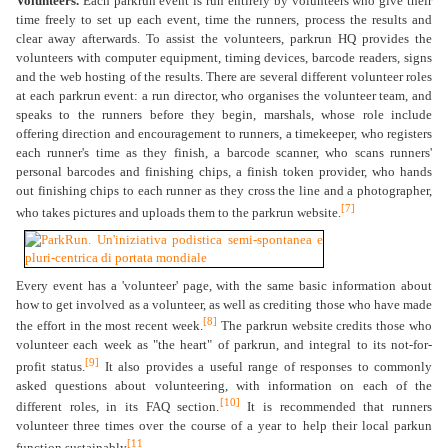
Volunteers.
Each parkrun event is run entirely by volunteers who give their
time freely to set up each event, time the runners, process the results and
clear away afterwards. To assist the volunteers, parkrun HQ provides the
volunteers with computer equipment, timing devices, barcode readers, signs
and the web hosting of the results. There are several different volunteer roles
at each parkrun event: a run director, who organises the volunteer team, and
speaks to the runners before they begin, marshals, whose role include
offering direction and encouragement to runners, a timekeeper, who registers
each runner's time as they finish, a barcode scanner, who scans runners'
personal barcodes and finishing chips, a finish token provider, who hands
out finishing chips to each runner as they cross the line and a photographer,
[7]
who takes pictures and uploads them to the parkrun website.
Every event has a 'volunteer' page, with the same basic information about
how to get involved as a volunteer, as well as crediting those who have made
[8]
the effort in the most recent week.
The parkrun website credits those who
volunteer each week as "the heart" of parkrun, and integral to its not-for-
[9]
profit status.
It also provides a useful range of responses to commonly
asked questions about volunteering, with information on each of the
[10]
different roles, in its FAQ section.
It is recommended that runners
volunteer three times over the course of a year to help their local parkun
[11
function sustainably