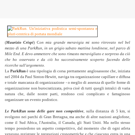
(
Maurizio Crispi
) C
on mia grande meravigia mi sono ritrovato nel bel
mezzo di una ParkRun, in un grigio sabato mattina londinese, nel parco di
Mile End. E devo ammettere che sono rimasto meravigliato e sorpreso da ciò
che ho osservato e da ciò ho successivamente scoperto facendo delle
ricerche sull'argomento.
La
ParkRun
è una tipologia di corsa prettamente anglosassone che, iniziata
nel 2004 da Paul Sinton-Hewitt, naviga tra organizzazione capillare e diffusa
e totale mancanza di organizzazione - o meglio di assenza di quelle forme di
organizzazione non burocratizzata, priva cioè di tutti quegli intralci di varia
natura che, dalle nostre parti, rendono così complicato e farraginoso
organizzare un evento podistico.
Le ParkRun sono delle gare non competitive
, sulla distanza di 5 km, si
svolgono nei parchi di Gran Bretagna, ma anche di altre nazioni anglofone,
come il Sud Africa, l'Australia, il Canada, gli Stati Uniti. Ma nello stesso
tempo possiedono un aspetto competitivo, dal momento che di ogni atleta
vengono registrate le prestazioni cronometriche e che ciascuno entra in una