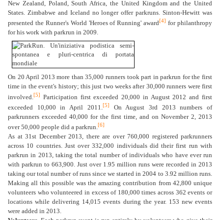
New Zealand, Poland, South Africa, the United Kingdom and the United
States. Zimbabwe and Iceland no longer offer parkruns. Sinton-Hewitt was
[4]
presented the Runner's World 'Heroes of Running' award
for philanthropy
for his work with parkrun in 2009.
On 20 April 2013 more than 35,000 runners took part in parkrun for the first
time in the event's history; this just two weeks after 30,000 runners were first
[5]
involved.
Participation first exceeded 20,000 in August 2012 and first
[5]
exceeded 10,000 in April 2011.
On August 3rd 2013 numbers of
parkrunners exceeded 40,000 for the first time, and on November 2, 2013
[6]
over 50,000 people did a parkrun.
As at 31st December 2013, there are over 760,000 registered parkrunners
across 10 countries. Just over 332,000 individuals did their first run with
parkrun in 2013, taking the total number of individuals who have ever run
with parkrun to 663,900. Just over 1.95 million runs were recorded in 2013
taking our total number of runs since we started in 2004 to 3.92 million runs.
Making all this possible was the amazing contribution from 42,800 unique
volunteers who volunteered in excess of 180,000 times across 362 events or
locations while delivering 14,015 events during the year. 153 new events
were added in 2013.