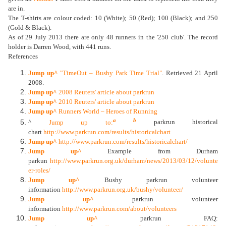
are in.
The T-shirts are colour coded: 10 (White); 50 (Red); 100 (Black); and 250
(Gold & Black).
As of 29 July 2013 there are only 48 runners in the '250 club'. The record
holder is Darren Wood, with 441 runs.
References
Jump up^
"TimeOut – Bushy Park Time Trial"
. Retrieved 21 April
2008.
Jump up^
2008 Reuters' article about parkrun
Jump up^
2010 Reuters' article about parkrun
Jump up^
Runners World – Heroes of Running
a
b
^
Jump up to:
parkrun historical
chart
http://www.parkrun.com/results/historicalchart
Jump up^
http://www.parkrun.com/results/historicalchart/
Jump up^
Example from Durham
parkun
http://www.parkrun.org.uk/durham/news/2013/03/12/volunte
er-roles/
Jump up^
Bushy parkrun volunteer
information
http://www.parkrun.org.uk/bushy/volunteer/
Jump up^
parkrun volunteer
information
http://www.parkrun.com/about/volunteers
Jump up^
parkrun FAQ: