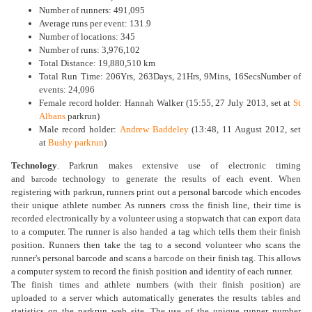
Number of runners: 491,095
Average runs per event: 131.9
Number of locations: 345
Number of runs: 3,976,102
Total Distance: 19,880,510 km
Total Run Time: 206Yrs, 263Days, 21Hrs, 9Mins, 16SecsNumber of
events: 24,096
Female record holder: Hannah Walker (15:55, 27 July 2013, set at
St
Albans
parkrun)
Male record holder:
Andrew Baddeley
(13:48, 11 August 2012, set
at
Bushy parkrun
)
Technology
. Parkrun makes extensive use of electronic timing
and
technology to generate the results of each event. When
barcode
registering with parkrun, runners print out a personal barcode which encodes
their unique athlete number. As runners cross the finish line, their time is
recorded electronically by a volunteer using a stopwatch that can export data
to a computer. The runner is also handed a tag which tells them their finish
position. Runners then take the tag to a second volunteer who scans the
runner's personal barcode and scans a barcode on their finish tag. This allows
a computer system to record the finish position and identity of each runner.
The finish times and athlete numbers (with their finish position) are
uploaded to a server which automatically generates the results tables and
statistics on the parkrun web site. The use of the unique runner number