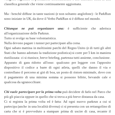
classifica generale che viene continuamente aggiornata.
Ma - benchè diffuse in tante nazioni (e non soltanto anglofone) - le ParkRun
sono iniziate in UK, da dove il Verbo ParkRun si è diffuso nel mondo.
Chiunque ne può organizzare una:
è sufficiente che aderisca
all'organizzazione delle Parkrun.
Tutto si svolge su base volontaristica.
Nulla devono pagare i runner per partecipare alla corsa.
Ogni sabato mattina in moltissimi parchi del Regno Unito (e di tutti gli altri
Stati che hanno adottato la tradizione podistica) si corre per 5 km in maniera
riutilizzata: ci si riunisce, breve briefing, partenza tutti assieme, conclusione.
Apparato di gara ridotto all'osso: qualcuno per leggere con l'apposito
dispositivo il codice a barre di ogni atleta, quelli che danno il via e
controllano il percorso ai giri di boa, un posto di ristoro minimale, dove con
il pagamento di una minima somma si possono bibite, bevande cale e
qualcosa da sgranocchiare.
Chi vuole partecipare per la prima volta
può decidere di farlo nel Parco che
più gli piaccia oppure in quello che si trova a più breve distanza da casa.
Ci si registra la prima volta ed è fatta: Ad ogni nuovo parkrun a cui si
partecipa (anche in una località diversa) ci si presenta con un rettangolino di
carta che si è provveduto a stampare prima di uscire di casa, recante il