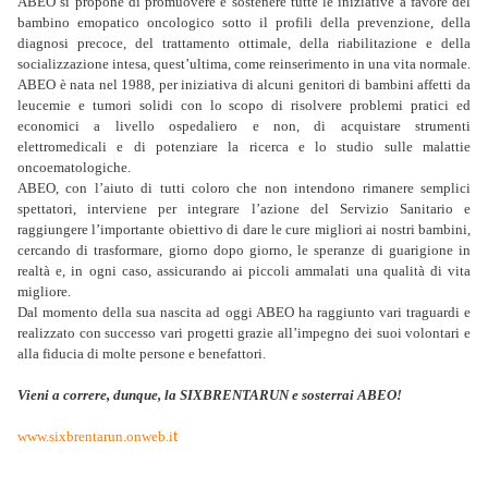
ABEO si propone di promuovere e sostenere tutte le iniziative a favore del
bambino emopatico oncologico sotto il profili della prevenzione, della
diagnosi precoce, del trattamento ottimale, della riabilitazione e della
socializzazione intesa, quest’ultima, come reinserimento in una vita normale.
ABEO è nata nel 1988, per iniziativa di alcuni genitori di bambini affetti da
leucemie e tumori solidi con lo scopo di risolvere problemi pratici ed
economici a livello ospedaliero e non, di acquistare strumenti
elettromedicali e di potenziare la ricerca e lo studio sulle malattie
oncoematologiche.
ABEO, con l’aiuto di tutti coloro che non intendono rimanere semplici
spettatori, interviene per integrare l’azione del Servizio Sanitario e
raggiungere l’importante obiettivo di dare le cure migliori ai nostri bambini,
cercando di trasformare, giorno dopo giorno, le speranze di guarigione in
realtà e, in ogni caso, assicurando ai piccoli ammalati una qualità di vita
migliore.
Dal momento della sua nascita ad oggi ABEO ha raggiunto vari traguardi e
realizzato con successo vari progetti grazie all’impegno dei suoi volontari e
alla fiducia di molte persone e benefattori.
Vieni a correre, dunque, la SIXBRENTARUN e sosterrai ABEO!
t
www.sixbrentarun.onweb.i