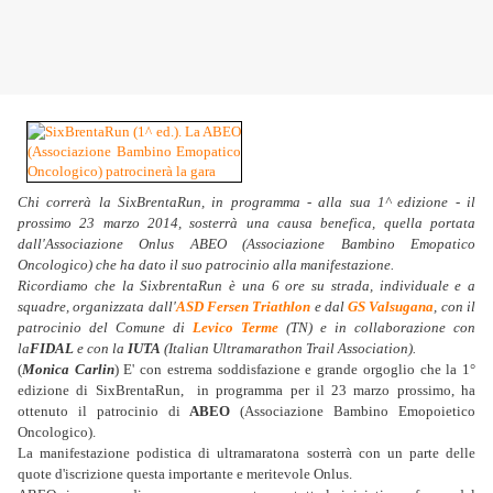
Chi correrà la SixBrentaRun, in programma - alla sua 1^ edizione - il
prossimo 23 marzo 2014, sosterrà una causa benefica, quella portata
dall'Associazione Onlus ABEO (Associazione Bambino Emopatico
Oncologico) che ha dato il suo patrocinio alla manifestazione.
Ricordiamo che la SixbrentaRun è una 6 ore su strada, individuale e a
squadre, organizzata dall'
ASD Fersen Triathlon
e dal
GS Valsugana
, con il
patrocinio del Comune di
Levico Terme
(TN) e in collaborazione con
la
FIDAL
e con la
IUTA
(Italian Ultramarathon Trail Association).
(
Monica Carlin
) E' con estrema soddisfazione e grande orgoglio che la 1°
edizione di SixBrentaRun, in programma per il 23 marzo prossimo, ha
ottenuto il patrocinio di
ABEO
(Associazione Bambino Emopoietico
Oncologico).
La manifestazione podistica di ultramaratona sosterrà con un parte delle
quote d'iscrizione questa importante e meritevole Onlus.