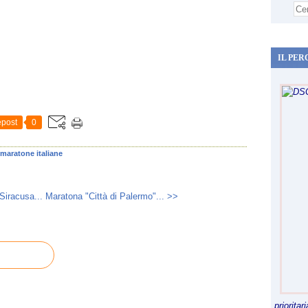
IL PER
post
0
maratone italiane
Siracusa...
Maratona "Città di Palermo"... >>
priorita