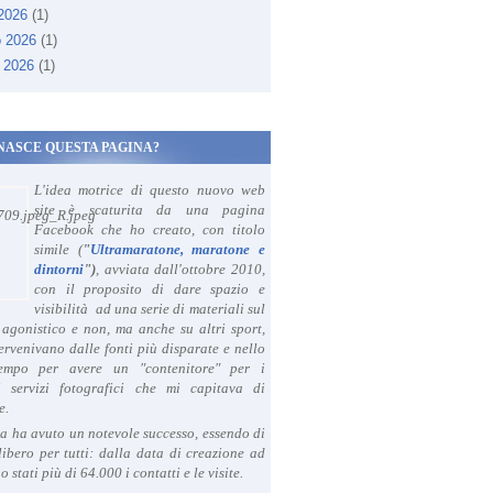
 2026
(1)
o 2026
(1)
 2026
(1)
NASCE QUESTA PAGINA?
L'idea motrice di questo nuovo web
site è scaturita da una pagina
Facebook che ho creato, con titolo
simile (
"
Ultramaratone, maratone e
dintorni
")
, avviata dall'ottobre 2010,
con il proposito di dare spazio e
visibilità ad una serie di materiali sul
agonistico e non, ma anche su altri sport,
ervenivano dalle fonti più disparate e nello
tempo per avere un "contenitore" per i
i servizi fotografici che mi capitava di
e.
a ha avuto un notevole successo, essendo di
libero per tutti: dalla data di creazione ad
o stati più di 64.000 i contatti e le visite.