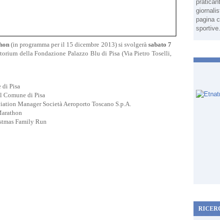
pratican
giornali
pagina c
sportive
hon
(in programma per il 15 dicembre 2013) si svolgerà
sabato 7
itorium della Fondazione Palazzo Blu di Pisa (Via Pietro Toselli,
 di Pisa
el Comune di Pisa
ation Manager Società Aeroporto Toscano S.p.A.
aMarathon
stmas Family Run
RICER