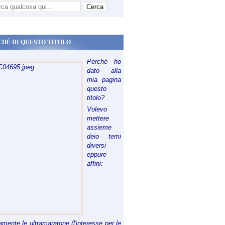
CHÈ DI QUESTO TITOLO
Perchè ho
dato alla
mia pagina
questo
titolo?
Volevo
mettere
assieme
deio temi
diversi
eppure
affini:
riamente le ultramaratone (l'interesse per le