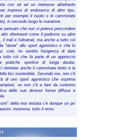
orta con sè ad un interesse altrettanto
per imprese di endurance di altro tipo,
anti per esempio il nuoto o le camminate
te), in secondo luogo le maratone.
ho pensato che non si poteva prescindere
 altri riferimenti come il podismo su altre
 il trail e l'ultratrail, ma anche a tutto ciò
a "alone" allo sport agonistico e che lo
ia: cioè, ho sentito l'esigenza di dare
a tutto ciò che fa parte di un approccio
le pratiche sportive di lunga durata,
i rientrare anche il camminare lento e la
della bici sostenibile. Secondo me, non c'è
lità di uno sport agonistico che esprima
campioni, se non c'è a fare da contorno
tica delle sue diverse forme diffusa e
ile.
torni" della mia testata c'è dunque un po'
 questo: insomma, tutto il resto.
VI