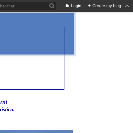
Login
+
Create my blog
rni
istico,