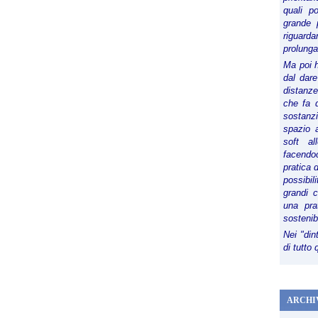
quali p
grande 
riguard
prolunga
Ma poi 
dal dare
distanze,
che fa d
sostanz
spazio 
soft al
facendoc
pratica 
possibi
grandi 
una pra
sostenib
Nei "din
di tutto
ARCHI