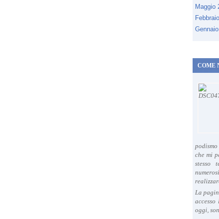
Maggio
Febbrai
Gennaio
COME 
podismo 
che mi p
stesso 
numeros
realizzar
La pagin
accesso 
oggi, son