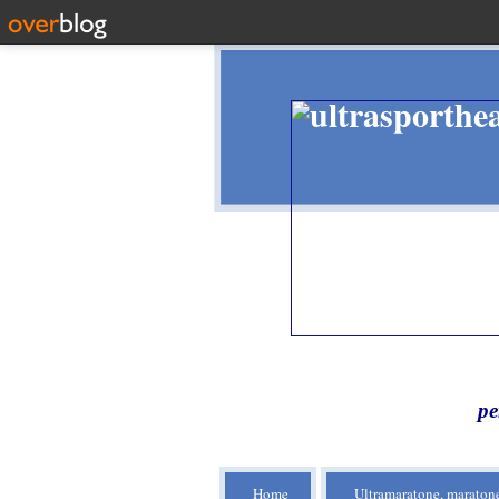
pe
Home
Ultramaratone, maratone