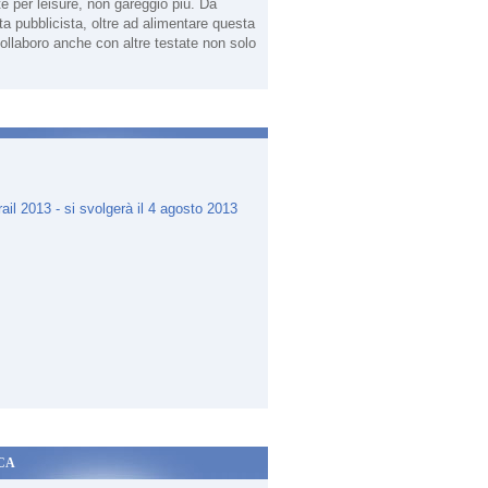
te per leisure, non gareggio più. Da
sta pubblicista, oltre ad alimentare questa
ollaboro anche con altre testate non solo
.
CA