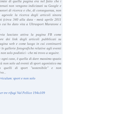
limite di quella pagina era nel fatto che i
tenuti non vengono indicizzati su Google e
 motori di ricerca e che, di conseguenza, non
a agevole la ricerca degli articoli sinora
ti (circa 340 alla data - metà aprile 2011
in cui ho dato vita a Ultrasport Maratone e
.
avia lasciato attiva la pagina FB come
ore dei link degli articoli pubblicati su
agina web e come luogo in cui continuerò
 le gallerie fotografiche relative agli eventi
- non solo podistici - che mi trovo a seguire.
in ogni caso, è quella di dare massimo spazio
ità non solo ad eventi di sport agonistico ma
 quelli di sport "sostenibile" e non
vo...
rriculum: sport e non solo