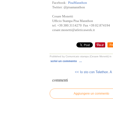
Facebook:
PisaMarathon
Twitter: @pisamarathon
Cesare Monetti
Ufficio Stampa Pisa Marathon
tel. +39.380.3114270 Fax +39.02.874194
cesare.monetti@atleticaweek.it
Re
Published by Comunicato stampa (Cesare Monetti)
in
scrivi un commento
…
<< Io sto con Telethon. A 
commenti
Aggiungere un commento