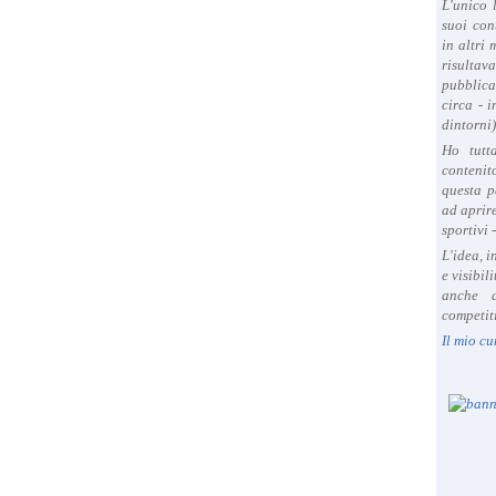
L'unico 
suoi con
in altri
risultav
pubblica
circa - 
dintorni)
Ho tutt
contenit
questa p
ad aprire
sportivi 
L'idea, 
e visibil
anche a
competiti
Il mio cu