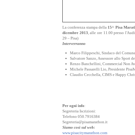
La conferenza stampa della
15^ Pisa Marat
dicembre 2013
, alle ore 11.00 presso l'Aud
29 – Pisa)
Interverranno
Marco Filippeschi, Sindaco del Comune
Salvatore Sanzo, Assessore allo Sport d
Renzo Banchellini, Commercial Non Avi
Michele Passarelli Lio, Presidente Pis
Claudio Cecchella, CIMS e Happy Chri
Per ogni info
:
Segreteria Iscrizioni:
Telefono 050.7916384
Segreteria@pisamarathon.it
Siamo così sul web:
www.pisacitymarathon.com