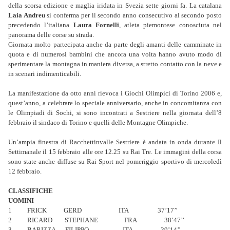
della scorsa edizione e maglia iridata in Svezia sette giorni fa. La catalana
Laia Andreu
si conferma per il secondo anno consecutivo al secondo posto
precedendo l’italiana
Laura Fornelli
, atleta piemontese conosciuta nel
panorama delle corse su strada.
Giornata molto partecipata anche da parte degli amanti delle camminate in
quota e di numerosi bambini che ancora una volta hanno avuto modo di
sperimentare la montagna in maniera diversa, a stretto contatto con la neve e
in scenari indimenticabili.
La manifestazione da otto anni rievoca i Giochi Olimpici di Torino 2006 e,
quest’anno, a celebrare lo speciale anniversario, anche in concomitanza con
le Olimpiadi di Sochi, si sono incontrati a Sestriere nella giornata dell’8
febbraio il sindaco di Torino e quelli delle Montagne Olimpiche.
Un’ampia finestra di Racchettinvalle Sestriere è andata in onda durante Il
Settimanale il 15 febbraio alle ore 12.25 su Rai Tre. Le immagini della corsa
sono state anche diffuse su Rai Sport nel pomeriggio sportivo di mercoledì
12 febbraio.
CLASSIFICHE
UOMINI
1 FRICK GERD ITA 37’17’’
2 RICARD STEPHANE FRA 38’47’’
3 BARIZZA FILIPPO ITA 39’14’’