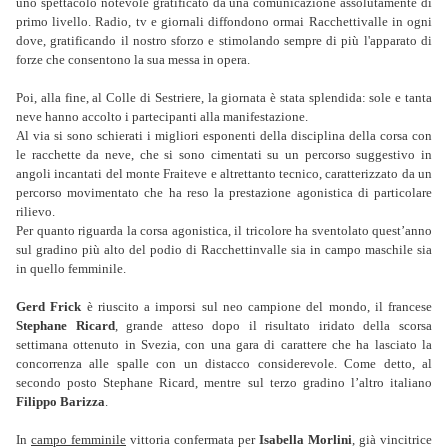
uno spettacolo notevole gratificato da una comunicazione assolutamente di
primo livello. Radio, tv e giornali diffondono ormai Racchettivalle in ogni
dove, gratificando il nostro sforzo e stimolando sempre di più l'apparato di
forze che consentono la sua messa in opera.
Poi, alla fine, al Colle di Sestriere, la giornata è stata splendida: sole e tanta
neve hanno accolto i partecipanti alla manifestazione.
Al via si sono schierati i migliori esponenti della disciplina della corsa con
le racchette da neve, che si sono cimentati su un percorso suggestivo in
angoli incantati del monte Fraiteve e altrettanto tecnico, caratterizzato da un
percorso movimentato che ha reso la prestazione agonistica di particolare
rilievo.
Per quanto riguarda la corsa agonistica, il tricolore ha sventolato quest’anno
sul gradino più alto del podio di Racchettinvalle sia in campo maschile sia
in quello femminile.
Gerd Frick
è riuscito a imporsi sul neo campione del mondo, il francese
Stephane Ricard
, grande atteso dopo il risultato iridato della scorsa
settimana ottenuto in Svezia, con una gara di carattere che ha lasciato la
concorrenza alle spalle con un distacco considerevole. Come detto, al
secondo posto Stephane Ricard, mentre sul terzo gradino l’altro italiano
Filippo Barizza
.
In
campo femminile
vittoria confermata per
Isabella Morlini
, già vincitrice