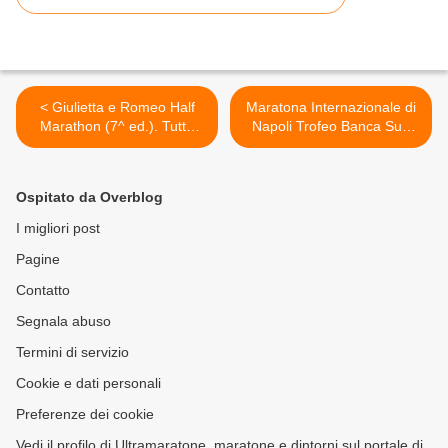
< Giulietta e Romeo Half
Maratona Internazionale di
Marathon (7^ ed.). Tutto
Napoli Trofeo Banca Sud
pronto allo start. Il Sindaco
2014 (16^ ed.). Tutto pronto
Tosi: Gli 8200 partecipanti
allo start, con Maurizio
sono un record di bellezza
Damilano testimonial >
Ospitato da Overblog
e bravura per Verona
I migliori post
Pagine
Contatto
Segnala abuso
Termini di servizio
Cookie e dati personali
Preferenze dei cookie
Vedi il profilo di Ultramaratone, maratone e dintorni sul portale di