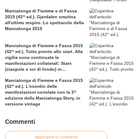
Marcialonga di Fiemme e di Fassa
2015 (42^ ed.). Gjerdalen smutina
all'ultimo respiro. Lo spettacolo della
Marcialonga 2015
Marcialonga di Fiemme e Fassa 2015
(42^ ed.). Tutto pronto allo start. Alla
vigilia sono continuate le
manifestazioni collaterali: Stars
(ciaspole e sci di fondo) in
associazione con la LILT, Mini e
Marcialonga di Fiemme e Fassa 2015
Young
(42^ ed.). L'esordio delle
manifestazioni correlate con la 3^
edizione della Marcialonga Story, in
versione vintage
Commenti
Aggiungere un commento