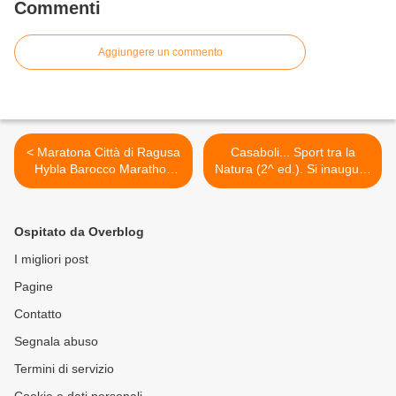
Commenti
Aggiungere un commento
< Maratona Città di Ragusa
Casaboli... Sport tra la
Hybla Barocco Marathon
Natura (2^ ed.). Si inaugura
(11^ ed.). Un nuovo modo
il 2 marzo prossimo la
di vivere una gara
stagione 2014 del Trail
(Annamaria La Carrubba)
siciliano >
Ospitato da Overblog
I migliori post
Pagine
Contatto
Segnala abuso
Termini di servizio