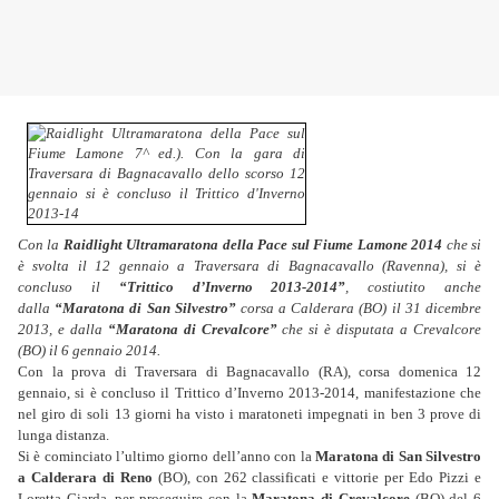
Con la
Raidlight Ultramaratona della Pace sul Fiume Lamone 2014
che si
è svolta il 12 gennaio a Traversara di Bagnacavallo (Ravenna), si è
concluso il
“Trittico d’Inverno 2013-2014”
, costiutito anche
dalla
“Maratona di San Silvestro”
corsa a Calderara (BO) il 31 dicembre
2013, e dalla
“Maratona di Crevalcore”
che si è disputata a Crevalcore
(BO) il 6 gennaio 2014.
Con la prova di Traversara di Bagnacavallo (RA), corsa domenica 12
gennaio, si è concluso il Trittico d’Inverno 2013-2014, manifestazione che
nel giro di soli 13 giorni ha visto i maratoneti impegnati in ben 3 prove di
lunga distanza.
Si è cominciato l’ultimo giorno dell’anno con la
Maratona di San Silvestro
a Calderara di Reno
(BO), con 262 classificati e vittorie per Edo Pizzi e
Loretta Giarda, per proseguire con la
Maratona di Crevalcore
(BO) del 6