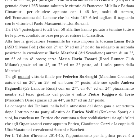
gennaio dove i 265 hanno salutato le vittorie di Francesco Milella e Barbara
Cimarrusti, per chiudere appunto con i 48 km, molti di sterrato,
dell’Ecomaratona del Lamone che ha visto 167 Atleti tagliare il traguardo
con le vittorie di Paolo Massarenti e Lisa Borzani.
Tra i 694 partecipanti totali ben 50 alla fine hanno portato a termine tutte e
tre le prove, condizione base per poter entrare in Classifica.
Alla fine la graduatoria Femminile ha visto imporsi la toscana
Luisa Betti
(ASD Silvano Fedi) che con 2°, un 5° ed un 2° posto ha relegato in seconda
posizione la crevalcorese
Ilaria Marchesi
(Atl.Scandiano) autrice di un 3°,
un 6° ed un 4° posto; terza
Maria Ilaria Fossati
(Road Runner Club
Milano) grazie ad un 4°, un 7° ed un 3° posto, ad 1 solo punto dalla
Marchesi.
Tra gli
uomini
vittoria finale per
Federico Borlenghi
(Marathon Cremona)
autore di un 20°, un 29° ed un buon 7° posto; alle sue spalle
Andrea
Paganelli
(GS Lamone Russi) con un 27°, un 40° ed un 24° piazzamento
mentre sul terzo gradino del podio è salito
Pietro Ruggero di Iorio
(Marciatori Desio) grazie ad un 44°, un 93° ed un 32° posto.
La consegna dei Diplomi, nella bella atmosfera del dopo gara e soprattutto
dopo l’ottimo pasta party allestito da
Enrico Vedilei
(Krakatoa Sport) e i
suoi, ha concluso un Trittico che continua a dare soddisfazioni sia agli Atleti
che agli Organizzatori come appunto Enrico, Gianfranco Gozzi e la coppia di
UltraMaratoneti crevalcoresi Accorsi e Barchetti.
Per il Trittico d'Inverno 2014-15, l'appuntamento per la prima prova é a