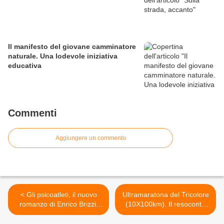
Il manifesto del giovane camminatore
naturale. Una lodevole iniziativa
educativa
Commenti
Aggiungere un commento
< Gli psicoatleti, il nuovo
Ultramaratona del Tricolore
romanzo di Enrico Brizzi.
(10X100km). Il resoconto
Dall'Alto Adige alla Sicilia a
della 6^ giornata
piedi
(26.10.2011): la cavalcata