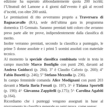
edizione ha superato abbondantemente quota 200 iscritti;
l’Ultratrail del Lamone a 4 giorni dall’evento è già al record
d’iscritti, con oltre 200 unità.
Le premiazioni di rito avverranno proprio a
Traversara di
Bagnacavallo
(RA), sede dell’ultima gara in programma
domenica 15 Gennaio. Saranno premiati tutti coloro che avranno
preso parte alle tre prove, indipendentemente dalla classifica di
merito.
Inoltre verranno premiati, secondo la classifica a punteggio, le
prime 5 donne assolute e i primi 5 uomini assoluti con materiale
tecnico.
Al momento la
speciale classifica combinata
vede in testa in
campo maschile
Marco Bonfiglio
con punti 290, davanti ad
Andrea Guiducci
(p. 284). 3° è Claudio Caforio (p. 260); 4°
Fabio Busetti
(p. 246); 5°
Stefano Mezzolla
(p. 236).
In campo femminile comanda
Alice Modignani
con punti 203
davanti a
Maria Ilaria Fossati
(p. 197). 3^ è
Tiziana Sportelli
(p. 190); 4^
Giovanna Zappitelli
(p.175); 5^
Carolina Agabiti
(p.164).
Ricordiamo che i punteggi vengono assegnati in base al
piazzamento in classifica generale su ogni prova, come segue: