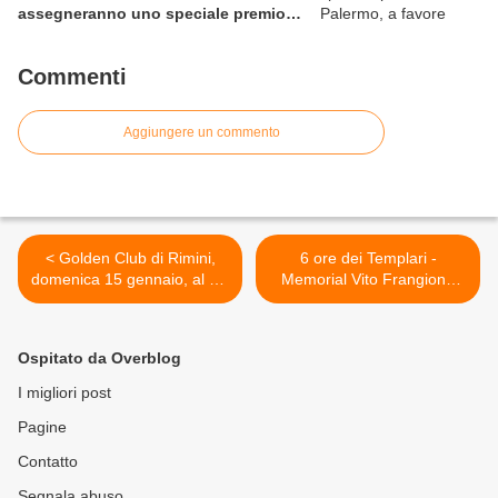
assegneranno uno speciale premio
per la solidarietà nella competitiva
Commenti
Aggiungere un commento
< Golden Club di Rimini,
6 ore dei Templari -
domenica 15 gennaio, al via
Memorial Vito Frangione
in 4 diverse manifestazioni
(4^ ed.). Empatia,
solidarietà e sostenibilità: a
Banzi con il Car Pooling! >
Ospitato da Overblog
I migliori post
Pagine
Contatto
Segnala abuso