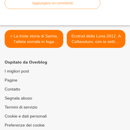
Aggiungere un commento
< La triste storia di Samia,
Ecotrail della Luna 2012. A
l'atleta somala in fuga
Caltavuturo, con la settima
dall'integralismo, morta in
prova del Circuito Ecotrail
mare inseguendo il sogno
Sicilia 2012, il ritorno di
d'arrivare in Italia per
Boumalik e il sorpasso di
Ospitato da Overblog
continuare a correre
Bonanno >
I migliori post
Pagine
Contatto
Segnala abuso
Termini di servizio
Cookie e dati personali
Preferenze dei cookie