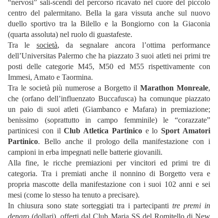
“nervosi” sali-scendi del percorso ricavato nel cuore del piccolo
centro del palermitano. Bella la gara vissuta anche sul nuovo
duello sportivo tra la Bilello e la Bongiorno con la Giaconia
(quarta assoluta) nel ruolo di guastafeste.
Tra le
società
, da segnalare ancora l’ottima performance
dell’Universitas Palermo che ha piazzato 3 suoi atleti nei primi tre
posti delle categorie M45, M50 ed M55 rispettivamente con
Immesi, Amato e Taormina.
Tra le società più numerose a Borgetto il
Marathon Monreale
,
che (orfano dell’influenzato Buccafusca) ha comunque piazzato
un paio di suoi atleti (Giambanco e Mafara) in premiazione;
benissimo (soprattutto in campo femminile) le “corazzate”
partinicesi con il
Club Atletica Partinico
e lo
Sport Amatori
Partinico
. Bello anche il prologo della manifestazione con i
campioni in erba impegnati nelle batterie giovanili.
Alla fine, le ricche premiazioni per vincitori ed primi tre di
categoria. Tra i premiati anche il nonnino di Borgetto vera e
propria mascotte della manifestazione con i suoi 102 anni e sei
mesi (come lo stesso ha tenuto a precisare).
In chiusura sono state sorteggiati tra i partecipanti
tre premi in
denaro
(dollari), offerti dal Club Maria SS del Romitello di New