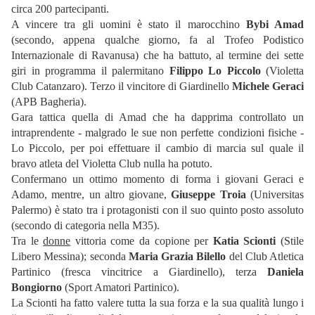
circa 200 partecipanti.
A vincere tra gli uomini è stato il marocchino
Bybi Amad
(secondo, appena qualche giorno, fa al Trofeo Podistico
Internazionale di Ravanusa) che ha battuto, al termine dei sette
giri in programma il palermitano
Filippo Lo Piccolo
(Violetta
Club Catanzaro). Terzo il vincitore di Giardinello
Michele Geraci
(APB Bagheria).
Gara tattica quella di Amad che ha dapprima controllato un
intraprendente - malgrado le sue non perfette condizioni fisiche -
Lo Piccolo, per poi effettuare il cambio di marcia sul quale il
bravo atleta del Violetta Club nulla ha potuto.
Confermano un ottimo momento di forma i giovani Geraci e
Adamo, mentre, un altro giovane,
Giuseppe Troia
(Universitas
Palermo) è stato tra i protagonisti con il suo quinto posto assoluto
(secondo di categoria nella M35).
Tra le
donne
vittoria come da copione per
Katia Scionti
(Stile
Libero Messina); seconda
Maria Grazia Bilello
del Club Atletica
Partinico (fresca vincitrice a Giardinello), terza
Daniela
Bongiorno
(Sport Amatori Partinico).
La Scionti ha fatto valere tutta la sua forza e la sua qualità lungo i