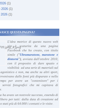
 2026
(1)
o 2026
(1)
 2026
(1)
NASCE QUESTA PAGINA?
L'idea motrice di questo nuovo web
site è scaturita da una pagina
Facebook che ho creato, con titolo
simile (
"
Ultramaratone, maratone e
dintorni
")
, avviata dall'ottobre 2010,
con il proposito di dare spazio e
visibilità ad una serie di materiali sul
agonistico e non, ma anche su altri sport,
ervenivano dalle fonti più disparate e nello
tempo per avere un "contenitore" per i
i servizi fotografici che mi capitava di
e.
a ha avuto un notevole successo, essendo di
libero per tutti: dalla data di creazione ad
o stati più di 64.000 i contatti e le visite.