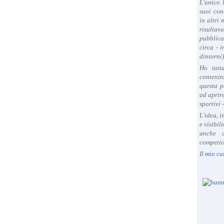
L'unico 
suoi con
in altri
risultav
pubblica
circa - 
dintorni)
Ho tutt
contenit
questa p
ad aprire
sportivi 
L'idea, 
e visibil
anche a
competiti
Il mio cu