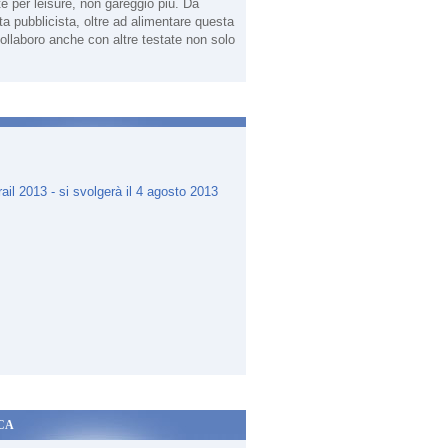
te per leisure, non gareggio più. Da
sta pubblicista, oltre ad alimentare questa
ollaboro anche con altre testate non solo
.
CA