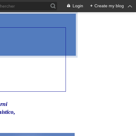
Login
+
Create my blog
rni
istico,