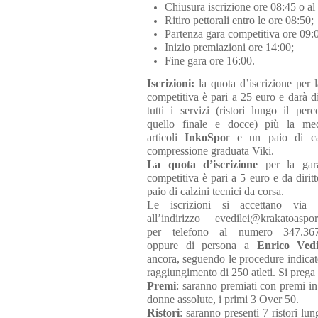
Chiusura iscrizione ore 08:45 o al
Ritiro pettorali entro le ore 08:50;
Partenza gara competitiva ore 09:
Inizio premiazioni ore 14:00;
Fine gara ore 16:00.
Iscrizioni:
la quota d’iscrizione per 
competitiva è pari a 25 euro e darà di
tutti i servizi (ristori lungo il per
quello finale e docce) più la med
articoli
InkoSpo
r e un paio di c
compressione graduata Viki.
La quota d’iscrizione
per la gar
competitiva è pari a 5 euro e da dirit
paio di calzini tecnici da corsa.
Le iscrizioni si accettano via 
all’indirizzo evedilei@krakatoaspor
per telefono al numero 347.367
oppure di persona a
Enrico Vedi
ancora, seguendo le procedure indicat
raggiungimento di 250 atleti. Si prega 
Premi
: saranno premiati con premi in 
donne assolute, i primi 3 Over 50.
Ristori
: saranno presenti 7 ristori lu