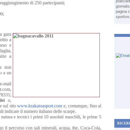
pratican
 raggiungimento di 250 partecipanti;
giornali
pagina c
00;
sportive
la gara
ritto a
corso e
aglia,
alze a
a non
to a un
e-mail
t.com,
8331;
lei
o,
e sul sito
www.krakatoasport.com
e, comunque, fino al
di indicare il numero italiano delle scarpe.
natura e tecnici i primi 10 assoluti maschili, le prime 5
RICER
ngo il percorso con sali minerali, acqua, the, Coca-Cola,