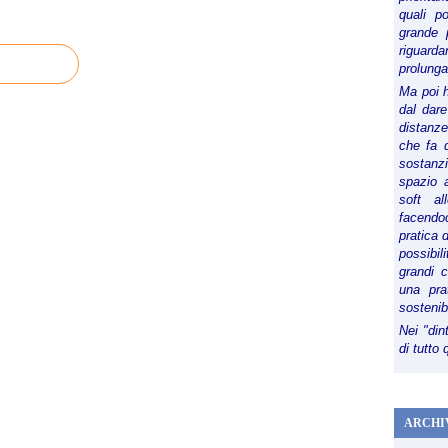
quali p
grande 
riguard
prolunga
Ma poi 
dal dare
distanze,
che fa d
sostanz
spazio 
soft al
facendoc
pratica 
possibi
grandi 
una pra
sostenib
Nei "din
di tutto
ARCHI