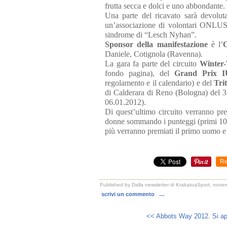
frutta secca e dolci e uno abbondante.
Una parte del ricavato sarà devoluta
un’associazione di volontari ONLUS c
sindrome di “Lesch Nyhan”.
Sponsor della manifestazione
è l’
O
Daniele, Cotignola (Ravenna).
La gara fa parte del circuito
Winter-
fondo pagina), del
Grand Prix I
regolamento e il calendario) e del
Tri
di Calderara di Reno (Bologna) del 3
06.01.2012).
Di quest’ultimo circuito verranno pr
donne sommando i punteggi (primi 100 
più verranno premiati il primo uomo 
Re
Published by Dalla newsletter di KrakatoaSport, nov
scrivi un commento
…
<< Abbots Way 2012. Si ap