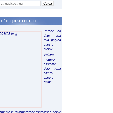
CHÈ DI QUESTO TITOLO
Perchè ho
dato alla
mia pagina
questo
titolo?
Volevo
mettere
assieme
deio temi
diversi
eppure
affini:
riamente le ultramaratone (l'interesse per le