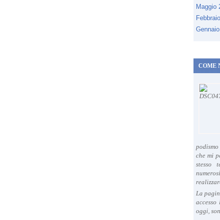
Maggio
Febbrai
Gennaio
COME 
podismo 
che mi p
stesso 
numeros
realizzar
La pagin
accesso 
oggi, son