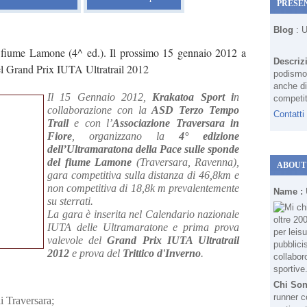
PRESE
Blog
: 
el fiume Lamone (4^ ed.). Il prossimo 15 gennaio 2012 a
Descriz
l Grand Prix IUTA Ultratrail 2012
podismo 
anche di
Il 15 Gennaio 2012,
Krakatoa Sport i
n
competit
collaborazione con la
ASD Terzo Tempo
Contatti
Trail
e con l’
Associazione Traversara in
Fiore
, organizzano la
4° edizione
dell’Ultramaratona della Pace sulle sponde
del fiume Lamone
(Traversara, Ravenna),
ABOUT
gara competitiva sulla distanza di 46,8km e
non competitiva di 18,8k m prevalentemente
Name :
su sterrati.
La gara è inserita nel Calendario nazionale
IUTA delle Ultramaratone e prima prova
valevole del
Grand Prix IUTA Ultratrail
2012
e prova del
Trittico d'Inverno
.
Chi So
runner c
i Traversara;