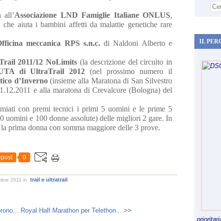
 all’
Associazione LND Famiglie Italiane ONLUS
,
he aiuta i bambini affetti da malattie genetiche rare
IL PER
fficina meccanica RPS s.n.c.
di Naldoni Alberto e
Trail 2011/12 NoLimits
(la descrizione del circuito in
UTA di UltraTrail 2012
(nel prossimo numero il
ttico d’Inverno
(insieme alla Maratona di San Silvestro
1.12.2011 e alla maratona di Crevalcore (Bologna) del
emiati con premi tecnici i primi 5 uomini e le prime 5
uomini e 100 donne assolute) delle migliori 2 gare. In
e la prima donna con somma maggiore delle 3 prove.
post
0
trail e ultratrail
embre 2011
in
rono...
Royal Half Marathon per Telethon... >>
priorita