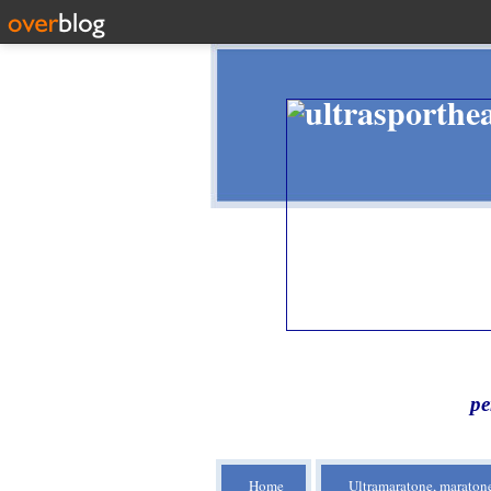
pe
Home
Ultramaratone, maratone