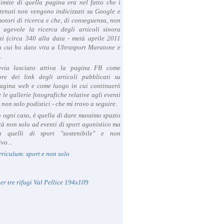
limite di quella pagina era nel fatto che i
tenuti non vengono indicizzati su Google e
 motori di ricerca e che, di conseguenza, non
a agevole la ricerca degli articoli sinora
ti (circa 340 alla data - metà aprile 2011
in cui ho dato vita a Ultrasport Maratone e
.
avia lasciato attiva la pagina FB come
ore dei link degli articoli pubblicati su
agina web e come luogo in cui continuerò
 le gallerie fotografiche relative agli eventi
- non solo podistici - che mi trovo a seguire.
in ogni caso, è quella di dare massimo spazio
ità non solo ad eventi di sport agonistico ma
 quelli di sport "sostenibile" e non
vo...
rriculum: sport e non solo