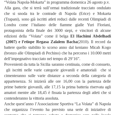
“Volata Napola-Mokarta” in programma domenica 26 agosto p.v.
Alla gara, che si terrà sull’ormai tradizionale tracciato ondulato
che si snoda tra le contrade di Napola (Erice) e Mokarta
(Trapani), sono già iscritti atleti reduci dalle recenti Olimpiadi di
Londra come l’italiano delle fiamme gialle Yuri Floriani,
protagonista della finale dei 3000 siepi, e vincitori di alcune
edizioni della “Volata” come il belga
El Hachimi Abdelhadi
(2007) e l’etiope Regasa Zalalem Bacha
(2010). Il record da
battere quello stabilito lo scorso anno dal keniano Micah Kogo
(bronzo alle Olimpiadi di Pechino) che ha percorso i 10.000 metri
dell’impegnativo tracciato nel tempo di 29’16”.
Provenienti da tutta la Sicilia saranno centinaia, come di consueto,
gli iscritti nelle varie categorie giovanili e amatoriali che si
cimenteranno sulle varie distanze a seconda della categoria di
appartenenza. Si inizierà alle ore 16,00 con la partenza delle
prime batterie giovanili, alle 17,15 la prima batteria riservata agli
amatori mentre alle 18,45 è fissata la partenza degli atleti che si
contenderanno la vittoria assoluta.
Anche quest’anno l’Associazione Sportiva “La Volata” di Napola
che organizza l’evento ha previsto una serie di iniziative di