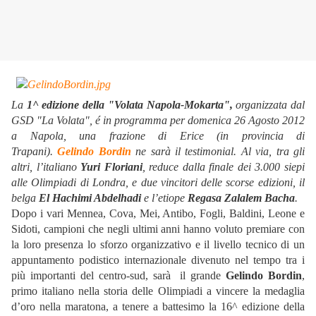
La
1^ edizione della "Volata Napola-Mokarta",
organizzata dal
GSD "La Volata", é in programma per domenica 26 Agosto 2012
a Napola, una frazione di Erice (in provincia di
Trapani).
Gelindo Bordin
ne sarà il testimonial. Al via, tra gli
altri, l’italiano
Yuri Floriani
, reduce dalla finale dei 3.000 siepi
alle Olimpiadi di Londra, e due vincitori delle scorse edizioni, il
belga
El Hachimi Abdelhadi
e l’etiope
Regasa Zalalem Bacha
.
Dopo i vari Mennea, Cova, Mei, Antibo, Fogli, Baldini, Leone e
Sidoti, campioni che negli ultimi anni hanno voluto premiare con
la loro presenza lo sforzo organizzativo e il livello tecnico di un
appuntamento podistico internazionale divenuto nel tempo tra i
più importanti del centro-sud, sarà il grande
Gelindo Bordin
,
primo italiano nella storia delle Olimpiadi a vincere la medaglia
d’oro nella maratona, a tenere a battesimo la 16^ edizione della