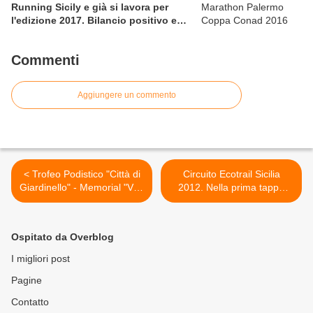
Running Sicily e già si lavora per
l'edizione 2017. Bilancio positivo e
rettificata in extremis la graduatoria
maschile a squadre
Commenti
Aggiungere un commento
< Trofeo Podistico "Città di
Circuito Ecotrail Sicilia
Giardinello" - Memorial "Vito
2012. Nella prima tappa
De Luca" (1^ ed.). I
dell'Ecotrail della Luna, la
partinicesi Michele Geraci e
vittoria va a Boumalik e a
Maria Grazia Geraci sono i
Graziella Bonanno >
Ospitato da Overblog
vincitori
I migliori post
Pagine
Contatto