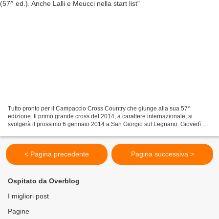
Tutto pronto per il Campaccio Cross Country che giunge alla sua 57^
edizione. Il primo grande cross del 2014, a carattere internazionale, si
svolgerà il prossimo 6 gennaio 2014 a San Giorgio sul Legnano. Giovedì 19
dicembre si è svolta la conferenza stampa...
< Pagina precedente
Pagina successiva >
Ospitato da Overblog
I migliori post
Pagine