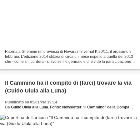
Ritorna a Ghemme (in provincia di Novara) l'Invernal K 20/11, il prossimo 9
febbraio. L'edizione 2014 slitterà di circa un mese rispetto a quella del 2013
che - come si ricorderà - si svolse il 6 gennaio e che vide la partecipazione
di 550 runner. Appuntamento...
Il Cammino ha il compito di (farci) trovare la via
(Guido Ulula alla Luna)
Pubblicato su 05/01/PM 19:14
Da
Guido Ulula alla Luna. Fonte: Newsletter "Il Cammino" della Compagnia dei Cammini - Ultramaratone, maratone e dintorni