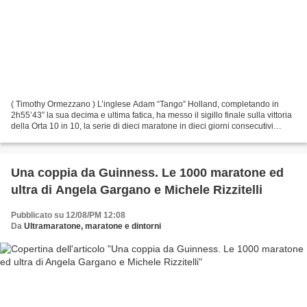
( Timothy Ormezzano ) L’inglese Adam “Tango” Holland, completando in
2h55’43” la sua decima e ultima fatica, ha messo il sigillo finale sulla vittoria
della Orta 10 in 10, la serie di dieci maratone in dieci giorni consecutivi
organizzata dal Club Super...
Una coppia da Guinness. Le 1000 maratone ed
ultra di Angela Gargano e Michele Rizzitelli
Pubblicato su 12/08/PM 12:08
Da
Ultramaratone, maratone e dintorni