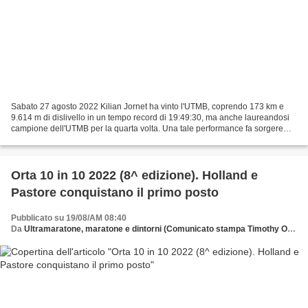
Sabato 27 agosto 2022 Kilian Jornet ha vinto l'UTMB, coprendo 173 km e
9.614 m di dislivello in un tempo record di 19:49:30, ma anche laureandosi
campione dell'UTMB per la quarta volta. Una tale performance fa sorgere
delle domande. Prima fra tutte: come...
Orta 10 in 10 2022 (8^ edizione). Holland e
Pastore conquistano il primo posto
Pubblicato su 19/08/AM 08:40
Da
Ultramaratone, maratone e dintorni (Comunicato stampa Timothy Ormezzano)