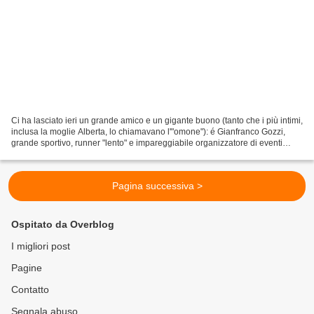
Ci ha lasciato ieri un grande amico e un gigante buono (tanto che i più intimi,
inclusa la moglie Alberta, lo chiamavano l'"omone"): é Gianfranco Gozzi,
grande sportivo, runner "lento" e impareggiabile organizzatore di eventi
sportivi con l'Atletica Calderara...
Pagina successiva >
Ospitato da Overblog
I migliori post
Pagine
Contatto
Segnala abuso