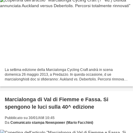
La settima edizione della Marcialonga Cycling Craft andrà in scena
domenica 26 maggio 2013, a Predazzo. In questa occasione, d ue
marcialonghisti doc si sfideranno: Aukland vs. Debertolis. Percorsi rinnovati
di 66 km e 116 km nelle valli di Fiemme e Fassa....
Marcialonga di Val di Fiemme e Fassa. Si
spengono le luci sulla 40^ edizione
Pubblicato su 30/01/AM 10:45
Da
Comunicato stampa Newspower (Mario Facchini)