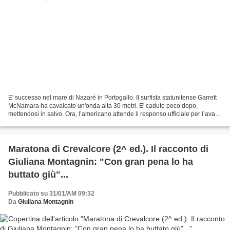
E' successo nel mare di Nazaré in Portogallo. Il surfista statunitense Garrett
McNamara ha cavalcato un'onda alta 30 metri. E' caduto poco dopo,
mettendosi in salvo. Ora, l’americano attende il responso ufficiale per l’avallo
della sua impresa avvenuta...
Maratona di Crevalcore (2^ ed.). Il racconto di
Giuliana Montagnin: "Con gran pena lo ha
buttato giù"...
Pubblicato su 31/01/AM 09:32
Da
Giuliana Montagnin