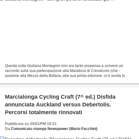
Questa volta Giuliana Montagnin non era tanto propensa a scrivere un
racconto sulla sua partecipazione alla Maratona di Crevalcore (che -
assieme alla Mezza della Befana, alla sua prima edizione -si è svolta lo
scorso 6 gennaio 2013). Mi ha confidato...
Marcialonga Cycling Craft (7^ ed.) Disfida
annunciata Auckland versus Debertolis.
Percorsi totalmente rinnovati
Pubblicato su 30/01/PM 18:51
Da
Comunicato stampa Newspower (Mario Facchini)