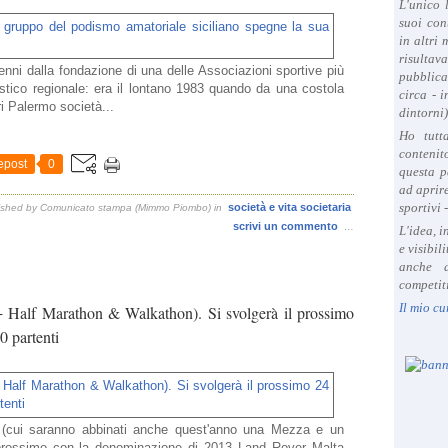
L'unico 
suoi con
in altri
risultav
ni dalla fondazione di una delle Associazioni sportive più
pubblica
tico regionale: era il lontano 1983 quando da una costola
circa - 
i Palermo società...
dintorni)
Ho tutt
contenit
epost
0
questa p
ad aprire
sportivi 
società e vita societaria
ished by Comunicato stampa (Mimmo Piombo)
in
scrivi un commento
…
L'idea, 
e visibil
anche a
competiti
Il mio cu
Half Marathon & Walkathon). Si svolgerà il prossimo
0 partenti
 (cui saranno abbinati anche quest'anno una Mezza e un
o prossimo con la denominazione di 2013 Land Rover Malta