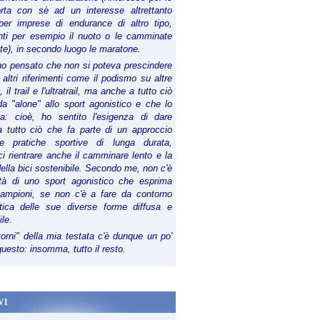
orta con sè ad un interesse altrettanto
per imprese di endurance di altro tipo,
anti per esempio il nuoto o le camminate
te), in secondo luogo le maratone.
ho pensato che non si poteva prescindere
 altri riferimenti come il podismo su altre
 il trail e l'ultratrail, ma anche a tutto ciò
a "alone" allo sport agonistico e che lo
ia: cioè, ho sentito l'esigenza di dare
a tutto ciò che fa parte di un approccio
le pratiche sportive di lunga durata,
i rientrare anche il camminare lento e la
della bici sostenibile. Secondo me, non c'è
lità di uno sport agonistico che esprima
campioni, se non c'è a fare da contorno
tica delle sue diverse forme diffusa e
ile.
torni" della mia testata c'è dunque un po'
 questo: insomma, tutto il resto.
VI