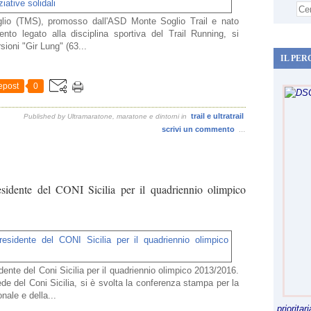
glio (TMS), promosso dall'ASD Monte Soglio Trail e nato
nto legato alla disciplina sportiva del Trail Running, si
sioni "Gir Lung" (63...
IL PER
epost
0
trail e ultratrail
Published by Ultramaratone, maratone e dintorni
in
scrivi un commento
…
idente del CONI Sicilia per il quadriennio olimpico
nte del Coni Sicilia per il quadriennio olimpico 2013/2016.
de del Coni Sicilia, si è svolta la conferenza stampa per la
nale e della...
priorita