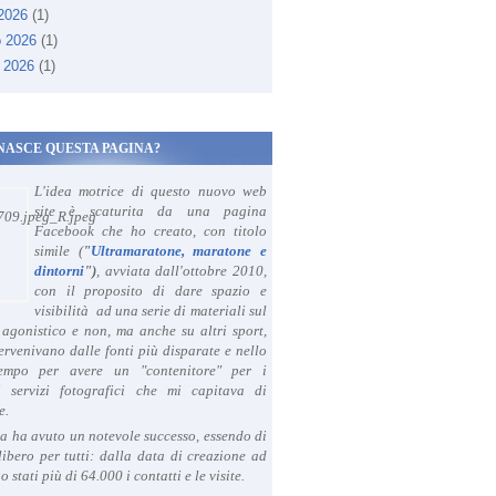
 2026
(1)
o 2026
(1)
 2026
(1)
NASCE QUESTA PAGINA?
L'idea motrice di questo nuovo web
site è scaturita da una pagina
Facebook che ho creato, con titolo
simile (
"
Ultramaratone, maratone e
dintorni
")
, avviata dall'ottobre 2010,
con il proposito di dare spazio e
visibilità ad una serie di materiali sul
agonistico e non, ma anche su altri sport,
ervenivano dalle fonti più disparate e nello
tempo per avere un "contenitore" per i
i servizi fotografici che mi capitava di
e.
a ha avuto un notevole successo, essendo di
libero per tutti: dalla data di creazione ad
o stati più di 64.000 i contatti e le visite.