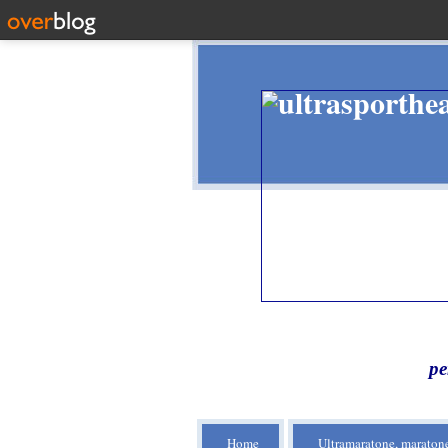
pe
Home
Ultramaratone, maratone