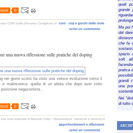
quali p
grande 
epost
0
riguard
prolunga
coni - coji e giochi delle isole
ampa CONI Sicilia (Annalisa Castiglione)
in
Ma poi 
scrivi un commento
…
dal dare
distanze,
che fa d
sostanz
e una nuova riflessione sulle pratiche del doping
spazio 
soft al
facendoc
pratica 
possibi
g nei giorni scorsi ha visto una veloce evoluzione verso il
grandi 
te e malinconica: quella di un atleta che dopo aver vinto
una pra
posizione negazionista...
sostenib
Nei "din
di tutto
epost
0
una nota editoriale di Maurizio Crispi - Ultramaratone, maratone e dintorni)
in
approfondimenti e riflessioni
ARCHI
scrivi un commento
…