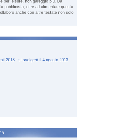
te per leisure, non gareggio più. Da
sta pubblicista, oltre ad alimentare questa
ollaboro anche con altre testate non solo
.
CA