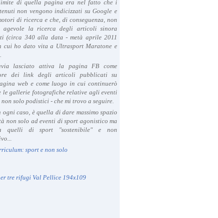
limite di quella pagina era nel fatto che i
tenuti non vengono indicizzati su Google e
 motori di ricerca e che, di conseguenza, non
a agevole la ricerca degli articoli sinora
ti (circa 340 alla data - metà aprile 2011
in cui ho dato vita a Ultrasport Maratone e
.
avia lasciato attiva la pagina FB come
ore dei link degli articoli pubblicati su
agina web e come luogo in cui continuerò
 le gallerie fotografiche relative agli eventi
- non solo podistici - che mi trovo a seguire.
in ogni caso, è quella di dare massimo spazio
ità non solo ad eventi di sport agonistico ma
 quelli di sport "sostenibile" e non
vo...
rriculum: sport e non solo