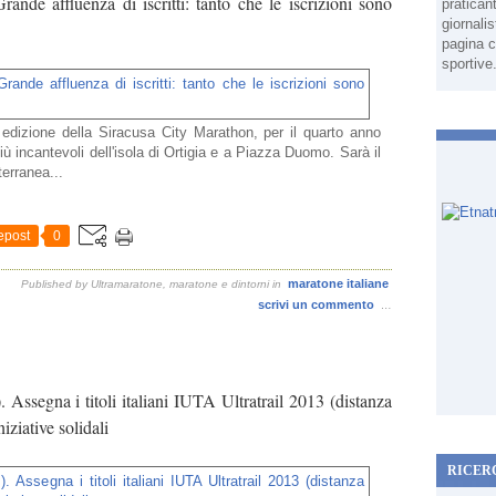
ande affluenza di iscritti: tanto che le iscrizioni sono
pratican
giornali
pagina c
sportive
edizione della Siracusa City Marathon, per il quarto anno
iù incantevoli dell'isola di Ortigia e a Piazza Duomo. Sarà il
terranea...
epost
0
maratone italiane
Published by Ultramaratone, maratone e dintorni
in
scrivi un commento
…
 Assegna i titoli italiani IUTA Ultratrail 2013 (distanza
iziative solidali
RICER