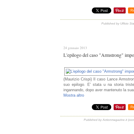
R
Published by Ufficio St
24 gennaio 2013
L'epilogo del caso "Armstrong" impon
(Maurizio Crispi) Il caso Lance Armstron
suo epilogo. E' stata u na storia tris
ingannando, dopo aver mantenuto la sua 
Mostra altro
R
Published by Actionmagazine.it (con 