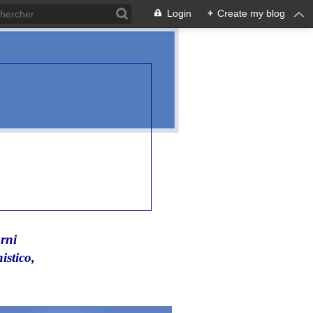
Login
+
Create my blog
rni
istico,