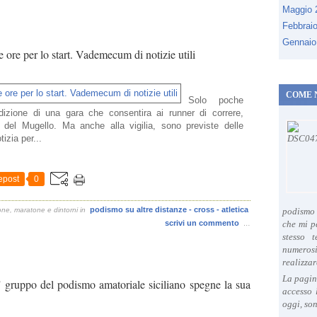
Maggio
Febbrai
Gennaio
ore per lo start. Vademecum di notizie utili
COME 
Solo poche
edizione di una gara che consentira ai runner di correre,
del Mugello. Ma anche alla vigilia, sono previste delle
izia per...
epost
0
podismo su altre distanze - cross - atletica
one, maratone e dintorni
in
podismo 
scrivi un commento
che mi p
…
stesso 
numeros
realizzar
La pagin
gruppo del podismo amatoriale siciliano spegne la sua
accesso 
oggi, son