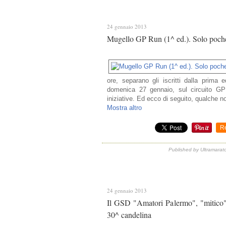
24 gennaio 2013
Mugello GP Run (1^ ed.). Solo poche 
ore, separano gli iscritti dalla prima 
domenica 27 gennaio, sul circuito GP 
iniziative. Ed ecco di seguito, qualche not
Mostra altro
R
Published by Ultramarat
24 gennaio 2013
Il GSD "Amatori Palermo", "mitico" 
30^ candelina