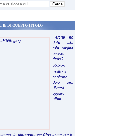
CHÈ DI QUESTO TITOLO
Perchè ho
dato alla
mia pagina
questo
titolo?
Volevo
mettere
assieme
deio temi
diversi
eppure
affini:
riamente le ultramaratone (l'interesse per le