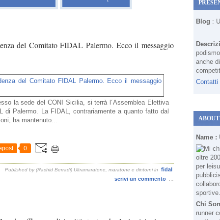
PRESE
Blog
: 
idenza del Comitato FIDAL Palermo. Ecco il messaggio
Descriz
podismo 
anche di
competit
Contatti
esso la sede del CONI Sicilia, si terrà l´Assemblea Elettiva
L di Palermo. La FIDAL, contrariamente a quanto fatto dal
ABOUT
oni, ha mantenuto...
Name :
epost
0
fidal
Published by (Rachid Berradi) Ultramaratone, maratone e dintorni
in
scrivi un commento
…
Chi So
runner c